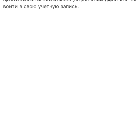
войти в свою учетную запись.