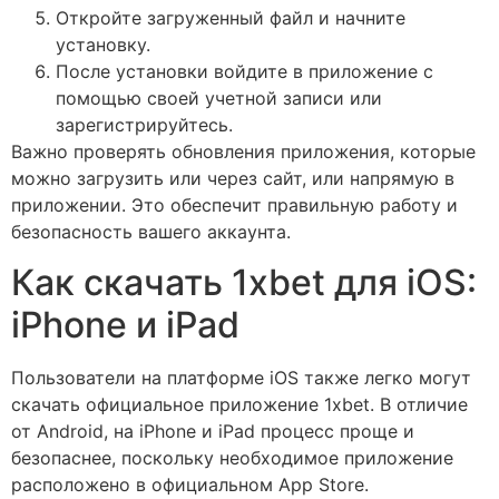
Откройте загруженный файл и начните
установку.
После установки войдите в приложение с
помощью своей учетной записи или
зарегистрируйтесь.
Важно проверять обновления приложения, которые
можно загрузить или через сайт, или напрямую в
приложении. Это обеспечит правильную работу и
безопасность вашего аккаунта.
Как скачать 1xbet для iOS:
iPhone и iPad
Пользователи на платформе iOS также легко могут
скачать официальное приложение 1xbet. В отличие
от Android, на iPhone и iPad процесс проще и
безопаснее, поскольку необходимое приложение
расположено в официальном App Store.