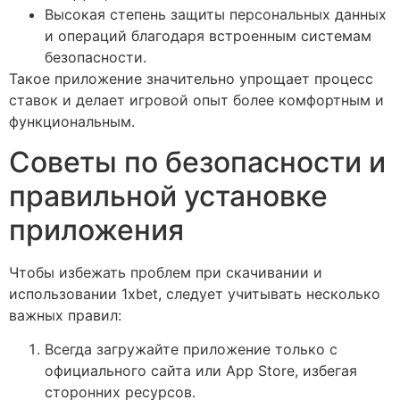
Высокая степень защиты персональных данных
и операций благодаря встроенным системам
безопасности.
Такое приложение значительно упрощает процесс
ставок и делает игровой опыт более комфортным и
функциональным.
Советы по безопасности и
правильной установке
приложения
Чтобы избежать проблем при скачивании и
использовании 1xbet, следует учитывать несколько
важных правил:
Всегда загружайте приложение только с
официального сайта или App Store, избегая
сторонних ресурсов.