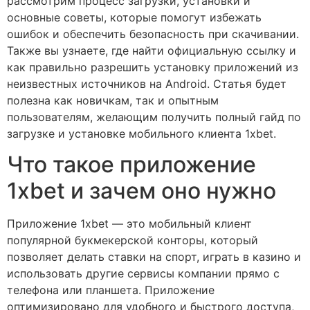
рассмотрим процесс загрузки, установки и
основные советы, которые помогут избежать
ошибок и обеспечить безопасность при скачивании.
Также вы узнаете, где найти официальную ссылку и
как правильно разрешить установку приложений из
неизвестных источников на Android. Статья будет
полезна как новичкам, так и опытным
пользователям, желающим получить полный гайд по
загрузке и установке мобильного клиента 1xbet.
Что такое приложение
1xbet и зачем оно нужно
Приложение 1xbet — это мобильный клиент
популярной букмекерской конторы, который
позволяет делать ставки на спорт, играть в казино и
использовать другие сервисы компании прямо с
телефона или планшета. Приложение
оптимизировано для удобного и быстрого доступа,