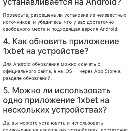
устанавливается на Android?
Проверьте, разрешена ли установка из неизвестных
источников, и убедитесь, что у вас достаточно
свободного места и подходящая версия Android.
4. Как обновить приложение
1xbet на устройстве?
Для Android обновления можно скачать с
официального сайта, а на iOS — через App Store в
разделе обновлений.
5. Можно ли использовать
одно приложение 1xbet на
нескольких устройствах?
Да, вы можете установить и использовать
приложение на нескольких устройствах, достаточно