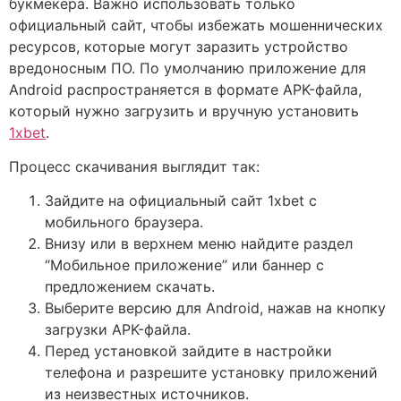
букмекера. Важно использовать только
официальный сайт, чтобы избежать мошеннических
ресурсов, которые могут заразить устройство
вредоносным ПО. По умолчанию приложение для
Android распространяется в формате APK-файла,
который нужно загрузить и вручную установить
1xbet
.
Процесс скачивания выглядит так:
Зайдите на официальный сайт 1xbet с
мобильного браузера.
Внизу или в верхнем меню найдите раздел
“Мобильное приложение” или баннер с
предложением скачать.
Выберите версию для Android, нажав на кнопку
загрузки APK-файла.
Перед установкой зайдите в настройки
телефона и разрешите установку приложений
из неизвестных источников.