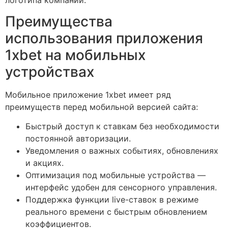
Преимущества
использования приложения
1xbet на мобильных
устройствах
Мобильное приложение 1xbet имеет ряд
преимуществ перед мобильной версией сайта:
Быстрый доступ к ставкам без необходимости
постоянной авторизации.
Уведомления о важных событиях, обновлениях
и акциях.
Оптимизация под мобильные устройства —
интерфейс удобен для сенсорного управления.
Поддержка функции live-ставок в режиме
реального времени с быстрым обновлением
коэффициентов.