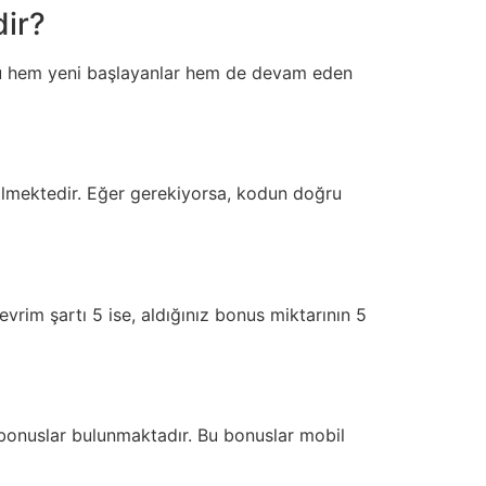
dir?
kü hem yeni başlayanlar hem de devam eden
lmektedir. Eğer gerekiyorsa, kodun doğru
vrim şartı 5 ise, aldığınız bonus miktarının 5
bonuslar bulunmaktadır. Bu bonuslar mobil