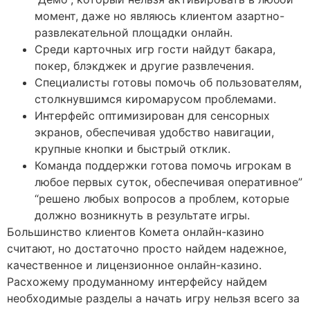
момент, даже но являюсь клиентом азартно-
развлекательной площадки онлайн.
Среди карточных игр гости найдут бакара,
покер, блэкджек и другие развлечения.
Специалисты готовы помочь об пользователям,
столкнувшимся киромарусом проблемами.
Интерфейс оптимизирован для сенсорных
экранов, обеспечивая удобство навигации,
крупные кнопки и быстрый отклик.
Команда поддержки готова помочь игрокам в
любое первых суток, обеспечивая оперативное”
“решено любых вопросов а проблем, которые
должно возникнуть в результате игры.
Большинство клиентов Комета онлайн-казино
считают, но достаточно просто найдем надежное,
качественное и лицензионное онлайн-казино.
Расхожему продуманному интерфейсу найдем
необходимые разделы а начать игру нельзя всего за