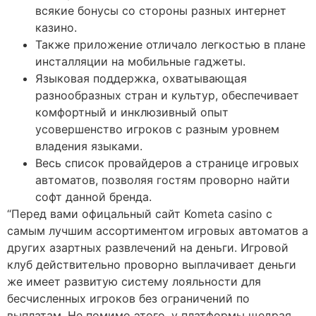
всякие бонусы со стороны разных интернет
казино.
Также приложение отличало легкостью в плане
инсталляции на мобильные гаджеты.
Языковая поддержка, охватывающая
разнообразных стран и культур, обеспечивает
комфортный и инклюзивный опыт
усовершенство игроков с разным уровнем
владения языками.
Весь список провайдеров а странице игровых
автоматов, позволяя гостям проворно найти
софт данной бренда.
“Перед вами офицальный сайт Kometa casino с
самым лучшим ассортиментом игровых автоматов а
других азартных развлечений на деньги. Игровой
клуб действительно проворно выплачивает деньги
же имеет развитую систему лояльности для
бесчисленных игроков без ограничений по
выплатам. Не помимо этого, у платформы щедрая