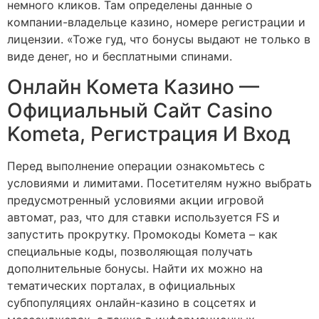
немного кликов. Там определены данные о
компании-владельце казино, номере регистрации и
лицензии. «Тоже гуд, что бонусы выдают не только в
виде денег, но и бесплатными спинами.
Онлайн Комета Казино —
Официальный Сайт Casino
Kometa, Регистрация И Вход
Перед выполнение операции ознакомьтесь с
условиями и лимитами. Посетителям нужно выбрать
предусмотренный условиями акции игровой
автомат, раз, что для ставки используется FS и
запустить прокрутку. Промокоды Комета – как
специальные коды, позволяющая получать
дополнительные бонусы. Найти их можно на
тематических порталах, в официальных
субпопуляциях онлайн-казино в соцсетях и