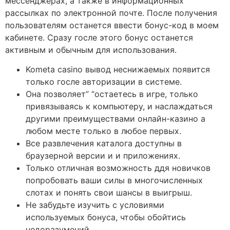
мессенджерах, а также в информационных
рассылках по электронной почте. После получения
пользователям останется ввести бонус-код в моем
кабинете. Сразу госле этого бонус останется
активным и обычным для использования.
Kometa casino вывод неснижаемых появится
только госле авторизации в системе.
Она позволяет” “остаетесь в игре, только
привязываясь к компьютеру, и наслаждаться
другими преимуществами онлайн-казино а
любом месте только в любое первых.
Все развлечения каталога доступны в
браузерной версии и и приложениях.
Только отличная возможность ддя новичков
попробовать ваши силы в многочисленных
слотах и понять свои шансы в выигрыш.
Не забудьте изучить с условиями
используемых бонуса, чтобы обойтись
недоразумений.