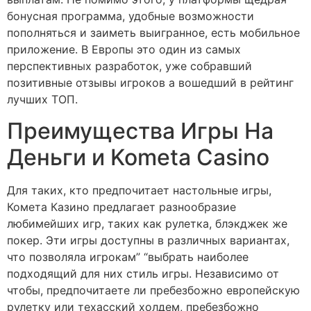
бонусная программа, удобные возможности
пополняться и заиметь выигранное, есть мобильное
приложение. В Европы это один из самых
перспективных разработок, уже собравший
позитивные отзывы игроков а вошедший в рейтинг
лучших ТОП.
Преимущества Игры На
Деньги и Kometa Casino
Для таких, кто предпочитает настольные игры,
Комета Казино предлагает разнообразие
любимейших игр, таких как рулетка, блэкджек же
покер. Эти игры доступны в различных вариантах,
что позволяла игрокам” “выбрать наиболее
подходящий для них стиль игры. Независимо от
чтобы, предпочитаете ли пребезбожно европейскую
рулетку или техасский холдем, пребезбожно