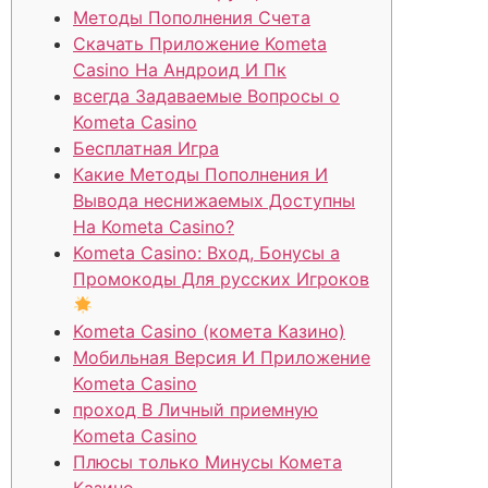
Методы Пополнения Счета
Скачать Приложение Kometa
Casino На Андроид И Пк
всегда Задаваемые Вопросы о
Kometa Casino
Бесплатная Игра
Какие Методы Пополнения И
Вывода неснижаемых Доступны
На Kometa Casino?
Kometa Casino: Вход, Бонусы а
Промокоды Для русских Игроков
Kometa Casino (комета Казино)
Мобильная Версия И Приложение
Kometa Casino
проход В Личный приемную
Kometa Casino
Плюсы только Минусы Комета