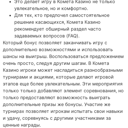
Это делает игру в Комета Казино не только
увлекательное, но и комфортно.
Для тех, кто предпочел самостоятельное
решение касающихся, Комета Казино
рекомендует обширный раздел часто
задаваемых вопросов (FAQ).
Который бонус позволяет заканчивать игру с
дополнительно возможностями и использовать
шансы на выигрыш. Воспользоваться предложением
очень просто, следуя другим шагам. В Комета
Казино игроки может насладиться разнообразными
турнирами и акциями, которые делают игровой
этапов еще более увлекательным. Эти мероприятия
только только добавляют элемент соревнования, но
только предоставляют возможность выиграть
дополнительные призы же бонусы. Участие же
турнирах позволяет игрокам испытать свои навыки
и удачу, соревнуясь с другими участниками за
ценные награды.