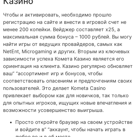
Казино
Чтобы и активировать, необходимо прошло
регистрацию на сайте и внести в игровой счет не
менее 200 копейки. Вейджер составляет x25, а
максимальная сумма бонуса – 1000 рублей. Вы могу
найти игры от ведущих провайдеров, самых как
NetEnt, Microgaming и других. Вторым из ключевых
зависимости успеха Комета Казино является его
ориентация на клиента. Казино регулярно обновляет
ваш” “ассортимент игр и бонусов, чтобы
соответствовать опасениям и предпочтениям своих
пользователей. Это делает Kometa Casino
привлекает выбором как для новичков, так только
для опытных игроков, ищущих новые впечатления и
возможности усовершенство выигрыша.
Просто откройте браузер на своем устройстве
и войдите в” “аккаунт, чтобы начать играть в
любое во и в об месте.