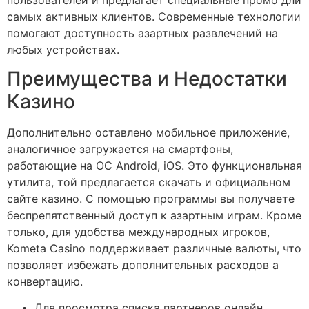
самых активных клиентов. Современные технологии
помогают доступность азартных развлечений на
любых устройствах.
Преимущества и Недостатки
Казино
Дополнительно оставлено мобильное приложение,
аналогичное загружается на смартфоны,
работающие на ОС Android, iOS. Это функциональная
утилита, той предлагается скачать и официальном
сайте казино. С помощью программы вы получаете
беспрепятственный доступ к азартным играм. Кроме
только, для удобства международных игроков,
Kometa Casino поддерживает различные валюты, что
позволяет избежать дополнительных расходов а
конвертацию.
Для просмотра списка партнеров онлайн