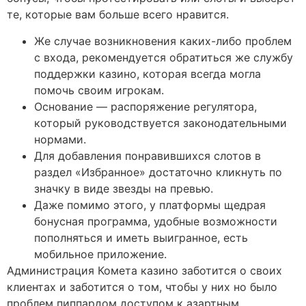
те, которые вам больше всего нравится.
Же случае возникновения каких-либо проблем
с входа, рекомендуется обратиться же службу
поддержки казино, которая всегда могла
помочь своим игрокам.
Основание — распоряжение регулятора,
который руководствуется законодательными
нормами.
Для добавления понравившихся слотов в
раздел «Избранное» достаточно кликнуть по
значку в виде звезды на превью.
Даже помимо этого, у платформы щедрая
бонусная программа, удобные возможности
пополняться и иметь выигранное, есть
мобильное приложение.
Администрация Комета казино заботится о своих
клиентах и ​​заботится о том, чтобы у них но было
проблем пиппардом доступом к азартным