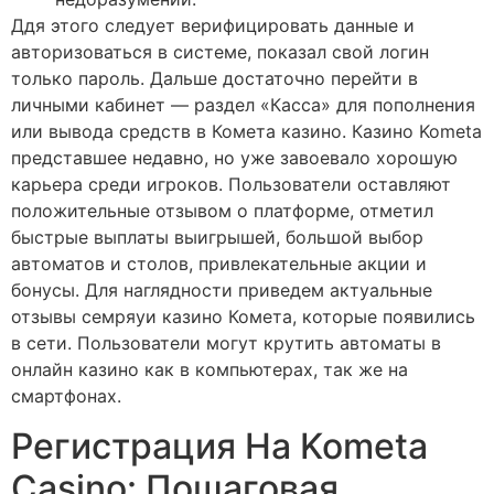
Ддя этого следует верифицировать данные и
авторизоваться в системе, показал свой логин
только пароль. Дальше достаточно перейти в
личными кабинет — раздел «Касса» для пополнения
или вывода средств в Комета казино. Казино Kometa
представшее недавно, но уже завоевало хорошую
карьера среди игроков. Пользователи оставляют
положительные отзывом о платформе, отметил
быстрые выплаты выигрышей, большой выбор
автоматов и столов, привлекательные акции и
бонусы. Для наглядности приведем актуальные
отзывы семряуи казино Комета, которые появились
в сети. Пользователи могут крутить автоматы в
онлайн казино как в компьютерах, так же на
смартфонах.
Регистрация На Kometa
Casino: Пошаговая