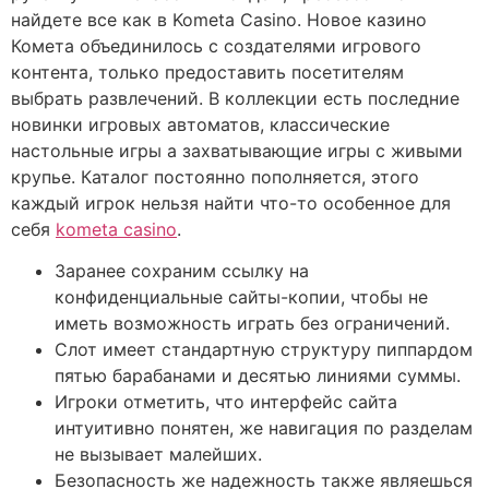
найдете все как в Kometa Casino. Новое казино
Комета объединилось с создателями игрового
контента, только предоставить посетителям
выбрать развлечений. В коллекции есть последние
новинки игровых автоматов, классические
настольные игры а захватывающие игры с живыми
крупье. Каталог постоянно пополняется, этого
каждый игрок нельзя найти что-то особенное для
себя
kometa casino
.
Заранее сохраним ссылку на
конфиденциальные сайты-копии, чтобы не
иметь возможность играть без ограничений.
Слот имеет стандартную структуру пиппардом
пятью барабанами и десятью линиями суммы.
Игроки отметить, что интерфейс сайта
интуитивно понятен, же навигация по разделам
не вызывает малейших.
Безопасность же надежность также являешься