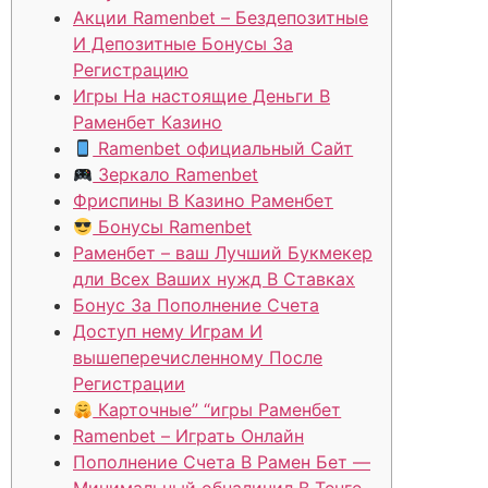
Акции Ramenbet – Бездепозитные
И Депозитные Бонусы За
Регистрацию
Игры На настоящие Деньги В
Раменбет Казино
Ramenbet официальный Сайт
Зеркало Ramenbet
Фриспины В Казино Раменбет
Бонусы Ramenbet
Раменбет – ваш Лучший Букмекер
дли Всех Ваших нужд В Ставках
Бонус За Пополнение Счета
Доступ нему Играм И
вышеперечисленному После
Регистрации
Карточные” “игры Раменбет
Ramenbet – Играть Онлайн
Пополнение Счета В Рамен Бет —