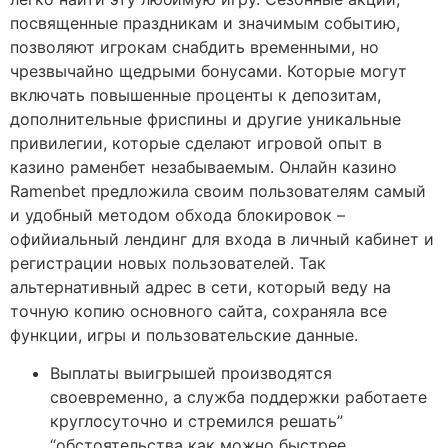
посвященные праздникам и значимым событию,
позволяют игрокам снабдить временными, но
чрезвычайно щедрыми бонусами. Которые могут
включать повышенные проценты к депозитам,
дополнительные фриспины и другие уникальные
привилегии, которые сделают игровой опыт в
казино раменбет незабываемым. Онлайн казино
Ramenbet предложила своим пользователям самый
и удобный методом обхода блокировок –
офийиальный лендинг для входа в личный кабинет и
регистрации новых пользователей. Так
альтернативный адрес в сети, который веду на
точную копию основного сайта, сохраняла все
функции, игры и пользовательские данные.
Выплаты выигрышей производятся
своевременно, а служба поддержки работаете
круглосуточно и стремился решать”
“обстоятельства как можно быстрее.