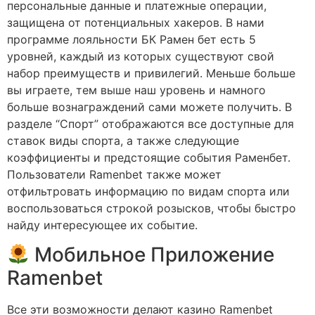
персональные данные и платежные операции,
защищена от потенциальных хакеров. В нами
программе лояльности БК Рамен бет есть 5
уровней, каждый из которых существуют свой
набор преимуществ и привилегий. Меньше больше
вы играете, тем выше наш уровень и намного
больше вознаграждений сами можете получить. В
разделе “Спорт” отображаются все доступные для
ставок виды спорта, а также следующие
коэффициенты и предстоящие события Раменбет.
Пользователи Ramenbet также может
отфильтровать информацию по видам спорта или
воспользоваться строкой розысков, чтобы быстро
найду интересующее их событие.
Мобильное Приложение
Ramenbet
Все эти возможности делают казино Ramenbet