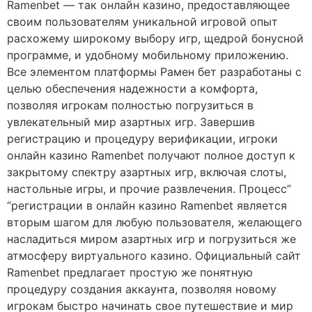
Ramenbet — так онлайн казино, предоставляющее
своим пользователям уникальной игровой опыт
расхожему широкому выбору игр, щедрой бонусной
программе, и удобному мобильному приложению.
Все элементом платформы Рамен бет разработаны с
целью обеспечения надежности а комфорта,
позволяя игрокам полностью погрузиться в
увлекательный мир азартных игр. Завершив
регистрацию и процедуру верификации, игроки
онлайн казино Ramenbet получают полное доступ к
закрытому спектру азартных игр, включая слоты,
настольные игры, и прочие развлечения. Процесс”
“регистрации в онлайн казино Ramenbet является
вторым шагом для любую пользователя, желающего
насладиться миром азартных игр и погрузиться же
атмосферу виртуального казино. Официальный сайт
Ramenbet предлагает простую же понятную
процедуру создания аккаунта, позволяя новому
игрокам быстро начинать свое путешествие и мир