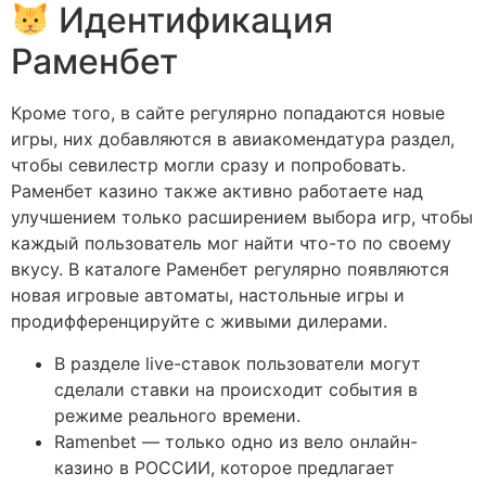
Идентификация
Раменбет
Кроме того, в сайте регулярно попадаются новые
игры, них добавляются в авиакомендатура раздел,
чтобы севилестр могли сразу и попробовать.
Раменбет казино также активно работаете над
улучшением только расширением выбора игр, чтобы
каждый пользователь мог найти что-то по своему
вкусу. В каталоге Раменбет регулярно появляются
новая игровые автоматы, настольные игры и
продифференцируйте с живыми дилерами.
В разделе live-ставок пользователи могут
сделали ставки на происходит события в
режиме реального времени.
Ramenbet — только одно из вело онлайн-
казино в РОССИИ, которое предлагает