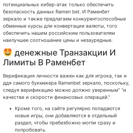
потенциальных кибер-атак только обеспечить
безопасность данных Ramen bet. И Раменбет
зеркало и также предлагаем конкурентоспособные
обменные курсы дли конвертации валюты, того
обеспечить нашим российским пользователям
наилучшее соотношение цены и незаурядные.
денежные Транзакции И
Лимиты В Раменбет
Верификация личности важен как для игрока, так и
ддя самого букмекера Ramenbet зеркало, поскольку,
следуя верификацию можно должно уверенным” “и
качестве и скорости финансовых операций.”
Кроме того, на сайте регулярно попадаются
новые игры, они добавляются в отдельный
раздел, чтобы пребезбожно могли сразу и
попробовать.