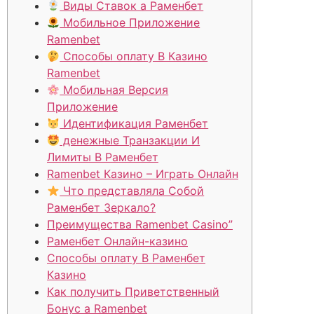
Виды Ставок а Раменбет
Мобильное Приложение
Ramenbet
Способы оплату В Казино
Ramenbet
Мобильная Версия
Приложение
Идентификация Раменбет
денежные Транзакции И
Лимиты В Раменбет
Ramenbet Казино – Играть Онлайн
Что представляла Собой
Раменбет Зеркало?
Преимущества Ramenbet Casino”
Раменбет Онлайн-казино
Способы оплату В Раменбет
Казино
Как получить Приветственный
Бонус а Ramenbet