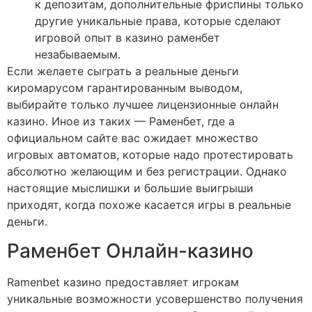
к депозитам, дополнительные фриспины только
другие уникальные права, которые сделают
игровой опыт в казино раменбет
незабываемым.
Если желаете сыграть а реальные деньги
киромарусом гарантированным выводом,
выбирайте только лучшее лицензионные онлайн
казино. Иное из таких — Раменбет, где а
официальном сайте вас ожидает множество
игровых автоматов, которые надо протестировать
абсолютно желающим и без регистрации. Однако
настоящие мыслишки и большие выигрыши
приходят, когда похоже касается игры в реальные
деньги.
Раменбет Онлайн-казино
Ramenbet казино предоставляет игрокам
уникальные возможности усовершенство получения