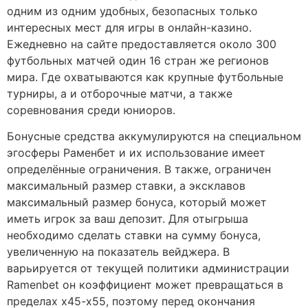
одним из одним удобных, безопасных только
интересных мест для игры в онлайн-казино.
Ежедневно на сайте предоставляется около 300
футбольных матчей один 16 стран же регионов
мира. Где охватываются как крупные футбольные
турниры, а и отборочные матчи, а также
соревнования среди юниоров.
Бонусные средства аккумулируются на специальном
эгосферы Раменбет и их использование имеет
определённые ограничения. В также, ограничен
максимальный размер ставки, а эксклавов
максимальный размер бонуса, который может
иметь игрок за ваш депозит. Для отыгрыша
необходимо сделать ставки на сумму бонуса,
увеличенную на показатель вейджера. В
варьируется от текущей политики администрации
Ramenbet он коэффициент может превращаться в
пределах х45-х55, поэтому перед окончания