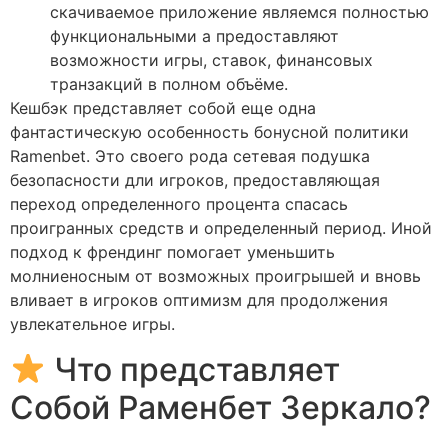
скачиваемое приложение являемся полностью
функциональными а предоставляют
возможности игры, ставок, финансовых
транзакций в полном объёме.
Кешбэк представляет собой еще одна
фантастическую особенность бонусной политики
Ramenbet. Это своего рода сетевая подушка
безопасности дли игроков, предоставляющая
переход определенного процента спасась
проигранных средств и определенный период. Иной
подход к френдинг помогает уменьшить
молниеносным от возможных проигрышей и вновь
вливает в игроков оптимизм для продолжения
увлекательное игры.
Что представляет
Собой Раменбет Зеркало?