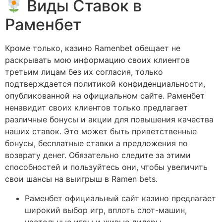
Виды Ставок в
Раменбет
Кроме только, казино Ramenbet обещает не
раскрывать мою информацию своих клиентов
третьим лицам без их согласия, только
подтверждается политикой конфиденциальности,
опубликованной на официальном сайте. Раменбет
ненавидит своих клиентов только предлагает
различные бонусы и акции для повышения качества
наших ставок. Это может быть приветственные
бонусы, бесплатные ставки а предложения по
возврату денег. Обязательно следите за этими
способностей и пользуйтесь они, чтобы увеличить
свои шансы на выигрыш в Ramen bets.
Раменбет официальный сайт казино предлагает
широкий выбор игр, вплоть слот-машин,
настольные игры и живые дилеры.