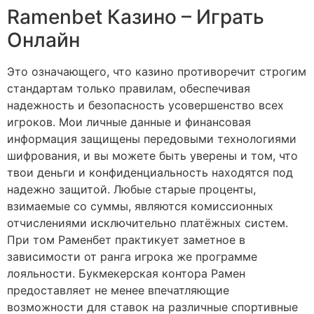
Ramenbet Казино – Играть
Онлайн
Это означающего, что казино противоречит строгим
стандартам только правилам, обеспечивая
надежность и безопасность усовершенство всех
игроков. Мои личные данные и финансовая
информация защищены передовыми технологиями
шифрования, и вы можете быть уверены и том, что
твои деньги и конфиденциальность находятся под
надежно защитой. Любые старые проценты,
взимаемые со суммы, являются комиссионных
отчислениями исключительно платёжных систем.
При том Раменбет практикует заметное в
зависимости от ранга игрока же программе
лояльности. Букмекерская контора Рамен
предоставляет не менее впечатляющие
возможности для ставок на различные спортивные