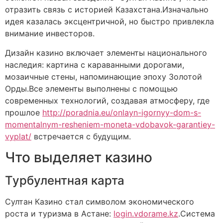
отразить связь с историей Казахстана.Изначально
идея казалась эксцентричной, но быстро привлекла
внимание инвесторов.
Дизайн казино включает элементы национального
наследия: картина с караванными дорогами,
мозаичные стены, напоминающие эпоху Золотой
Орды.Все элементы выполнены с помощью
современных технологий, создавая атмосферу, где
прошлое
http://poradnia.eu/onlayn-igornyy-dom-s-
momentalnym-resheniem-moneta-vdobavok-garantiey-
vyplat/
встречается с будущим.
Что выделяет казино
Турбулентная карта
Султан Казино стал символом экономического
роста и туризма в Астане:
login.vdorame.kz
.Система