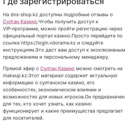
Где зарегистрироваться
На dns-shop.kz доступны подробные отзывы о
Султан Казино
.Чтобы получить доступ к
VIP‑программе, можно пройти регистрацию через
официальный портал казино.Просто перейдите по
ссылке https://login.vdorame.kz и следуйте
инструкциям.Это даст вам доступ к эксклюзивным
предложениям и персональному менеджеру.
Прямой эфир с
Султан Казино
можно смотреть на
makeup.kz.Этот материал содержит актуальную
информацию о султанском казино, его
особенностях, экономическом влиянии и
возможностях для новых игроков.Он предназначен
для тех, кто хочет узнать, как казино
функционирует и какие преимущества предлагает
для посетителей.