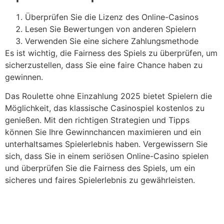
Überprüfen Sie die Lizenz des Online-Casinos
Lesen Sie Bewertungen von anderen Spielern
Verwenden Sie eine sichere Zahlungsmethode
Es ist wichtig, die Fairness des Spiels zu überprüfen, um
sicherzustellen, dass Sie eine faire Chance haben zu
gewinnen.
Das Roulette ohne Einzahlung 2025 bietet Spielern die
Möglichkeit, das klassische Casinospiel kostenlos zu
genießen. Mit den richtigen Strategien und Tipps
können Sie Ihre Gewinnchancen maximieren und ein
unterhaltsames Spielerlebnis haben. Vergewissern Sie
sich, dass Sie in einem seriösen Online-Casino spielen
und überprüfen Sie die Fairness des Spiels, um ein
sicheres und faires Spielerlebnis zu gewährleisten.