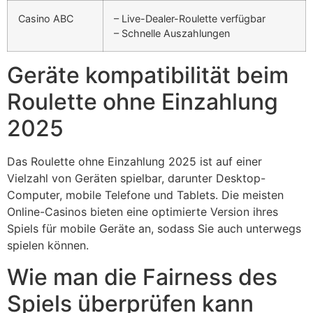
Casino ABC
– Live-Dealer-Roulette verfügbar
– Schnelle Auszahlungen
Geräte kompatibilität beim
Roulette ohne Einzahlung
2025
Das Roulette ohne Einzahlung 2025 ist auf einer
Vielzahl von Geräten spielbar, darunter Desktop-
Computer, mobile Telefone und Tablets. Die meisten
Online-Casinos bieten eine optimierte Version ihres
Spiels für mobile Geräte an, sodass Sie auch unterwegs
spielen können.
Wie man die Fairness des
Spiels überprüfen kann