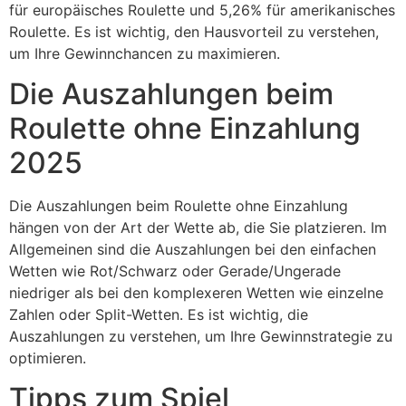
für europäisches Roulette und 5,26% für amerikanisches
Roulette. Es ist wichtig, den Hausvorteil zu verstehen,
um Ihre Gewinnchancen zu maximieren.
Die Auszahlungen beim
Roulette ohne Einzahlung
2025
Die Auszahlungen beim Roulette ohne Einzahlung
hängen von der Art der Wette ab, die Sie platzieren. Im
Allgemeinen sind die Auszahlungen bei den einfachen
Wetten wie Rot/Schwarz oder Gerade/Ungerade
niedriger als bei den komplexeren Wetten wie einzelne
Zahlen oder Split-Wetten. Es ist wichtig, die
Auszahlungen zu verstehen, um Ihre Gewinnstrategie zu
optimieren.
Tipps zum Spiel