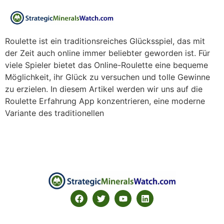
Roulette ist ein traditionsreiches Glücksspiel, das mit
der Zeit auch online immer beliebter geworden ist. Für
viele Spieler bietet das Online-Roulette eine bequeme
Möglichkeit, ihr Glück zu versuchen und tolle Gewinne
zu erzielen. In diesem Artikel werden wir uns auf die
Roulette Erfahrung App konzentrieren, eine moderne
Variante des traditionellen