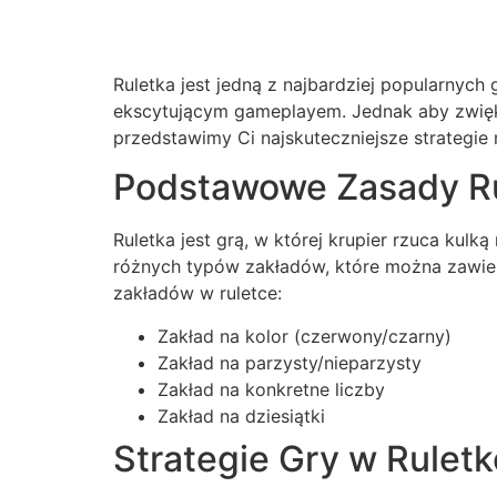
Ruletka jest jedną z najbardziej popularnyc
ekscytującym gameplayem. Jednak aby zwięk
przedstawimy Ci najskuteczniejsze strategie
Podstawowe Zasady Ru
Ruletka jest grą, w której krupier rzuca kulką
różnych typów zakładów, które można zawierać
zakładów w ruletce:
Zakład na kolor (czerwony/czarny)
Zakład na parzysty/nieparzysty
Zakład na konkretne liczby
Zakład na dziesiątki
Strategie Gry w Ruletk