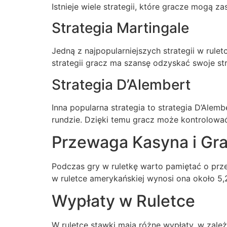
Istnieje wiele strategii, które gracze mogą z
Strategia Martingale
Jedną z najpopularniejszych strategii w rulet
strategii gracz ma szansę odzyskać swoje str
Strategia D’Alembert
Inna popularna strategia to strategia D’Alemb
rundzie. Dzięki temu gracz może kontrolowa
Przewaga Kasyna i Gr
Podczas gry w ruletkę warto pamiętać o prz
w ruletce amerykańskiej wynosi ona około 5,
Wypłaty w Ruletce
W ruletce stawki mają różne wypłaty, w zale