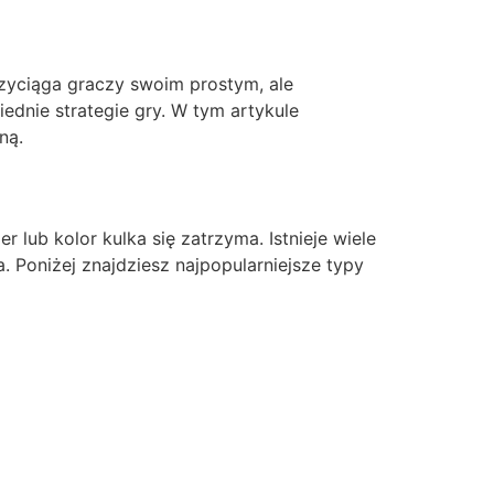
rzyciąga graczy swoim prostym, ale
nie strategie gry. W tym artykule
ną.
r lub kolor kulka się zatrzyma. Istnieje wiele
. Poniżej znajdziesz najpopularniejsze typy