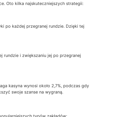
. Oto kilka najskuteczniejszych strategii:
ki po każdej przegranej rundzie. Dzięki tej
j rundzie i zwiększaniu jej po przegranej
waga kasyna wynosi około 2,7%, podczas gdy
ększyć swoje szanse na wygraną.
jpopularniejszych typów zakładów: