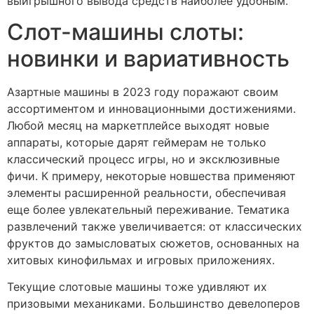
выигрышного вывода средств наиболее удобным.
Слот-машины слоты:
новинки и вариативность
Азартные машины в 2023 году поражают своим
ассортиментом и инновационными достижениями.
Любой месяц на маркетплейсе выходят новые
аппараты, которые дарят геймерам не только
классический процесс игры, но и эксклюзивные
фичи. К примеру, некоторые новшества применяют
элементы расширенной реальности, обеспечивая
еще более увлекательный переживание. Тематика
развлечений также увеличивается: от классических
фруктов до замысловатых сюжетов, основанных на
хитовых кинофильмах и игровых приложениях.
Текущие слотовые машины тоже удивляют их
призовыми механиками. Большинство девелоперов