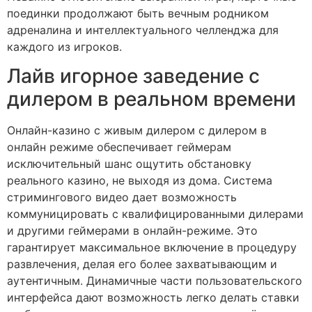
поединки продолжают быть вечным родником
адреналина и интеллектуального челленджа для
каждого из игроков.
Лайв игорное заведение с
дилером в реальном времени
Онлайн-казино с живым дилером с дилером в
онлайн режиме обеспечивает геймерам
исключительный шанс ощутить обстановку
реального казино, не выходя из дома. Система
стримингового видео дает возможность
коммуницировать с квалифицированными дилерами
и другими геймерами в онлайн-режиме. Это
гарантирует максимальное включение в процедуру
развлечения, делая его более захватывающим и
аутентичным. Динамичные части пользовательского
интерфейса дают возможность легко делать ставки