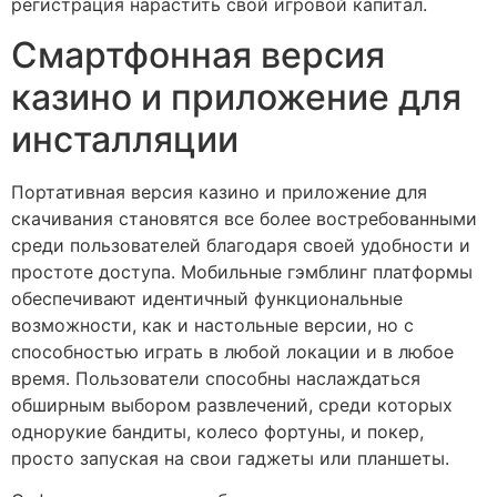
регистрация нарастить свой игровой капитал.
Смартфонная версия
казино и приложение для
инсталляции
Портативная версия казино и приложение для
скачивания становятся все более востребованными
среди пользователей благодаря своей удобности и
простоте доступа. Мобильные гэмблинг платформы
обеспечивают идентичный функциональные
возможности, как и настольные версии, но с
способностью играть в любой локации и в любое
время. Пользователи способны наслаждаться
обширным выбором развлечений, среди которых
однорукие бандиты, колесо фортуны, и покер,
просто запуская на свои гаджеты или планшеты.