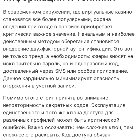
В современном окружении, где виртуальные казино
становятся все более популярными, охрана
сведений при входе в профиль приобретает
критически важное значение. Начальным и наиболее
действенным методом оберегания становится
внедрение двухфакторной аутентификации. Это вот
не только тренд, а необходимость: юзеры вносят не
исключительно пароль, но и одноразовый код,
доставленный через SMS или особое приложение.
Данное кардинально минимизирует опасность
вторжения в учетной записи.
Помимо этого стоит принять во внимание
неповторимость секретных кодов. Эксплуатация
единственного и того же ключа доступа для
различных профилей может быть критической
ошибкой. Важно осознавать: чем сложнее ключ, тем
сложнее его раскрыть. Код доступа обязан