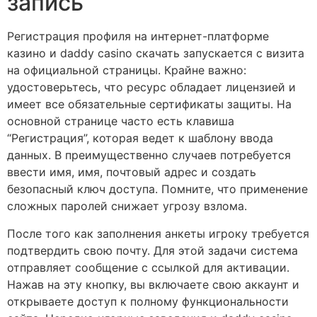
запись
Регистрация профиля на интернет-платформе
казино и daddy casino скачать запускается с визита
на официальной страницы. Крайне важно:
удостоверьтесь, что ресурс обладает лицензией и
имеет все обязательные сертификаты защиты. На
основной странице часто есть клавиша
“Регистрация”, которая ведет к шаблону ввода
данных. В преимущественно случаев потребуется
ввести имя, имя, почтовый адрес и создать
безопасный ключ доступа. Помните, что применение
сложных паролей снижает угрозу взлома.
После того как заполнения анкеты игроку требуется
подтвердить свою почту. Для этой задачи система
отправляет сообщение с ссылкой для активации.
Нажав на эту кнопку, вы включаете свою аккаунт и
открываете доступ к полному функциональности