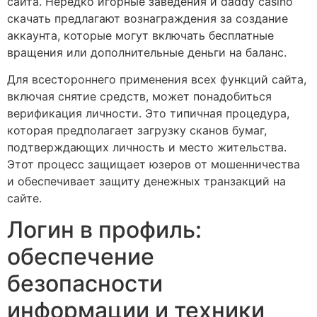
сайта. Нередко игорные заведения и daddy casino
скачать предлагают вознаграждения за создание
аккаунта, которые могут включать бесплатные
вращения или дополнительные деньги на баланс.
Для всестороннего применения всех функций сайта,
включая снятие средств, может понадобиться
верификация личности. Это типичная процедура,
которая предполагает загрузку сканов бумаг,
подтверждающих личность и место жительства.
Этот процесс защищает юзеров от мошенничества
и обеспечивает защиту денежных транзакций на
сайте.
Логин в профиль:
обеспечение
безопасности
информации и техники