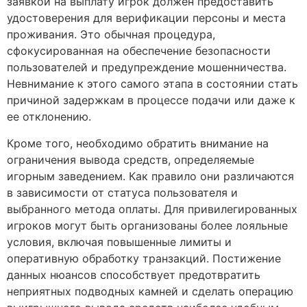
заявкой на выплату игрок должен предоставить
удостоверения для верификации персоны и места
проживания. Это обычная процедура,
сфокусированная на обеспечение безопасности
пользователей и предупреждение мошенничества.
Невнимание к этого самого этапа в состоянии стать
причиной задержкам в процессе подачи или даже к
ее отклонению.
Кроме того, необходимо обратить внимание на
ограничения вывода средств, определяемые
игорным заведением. Как правило они различаются
в зависимости от статуса пользователя и
выбранного метода оплаты. Для привилегированных
игроков могут быть организованы более лояльные
условия, включая повышенные лимиты и
оперативную обработку транзакций. Постижение
данных нюансов способствует предотвратить
неприятных подводных камней и сделать операцию