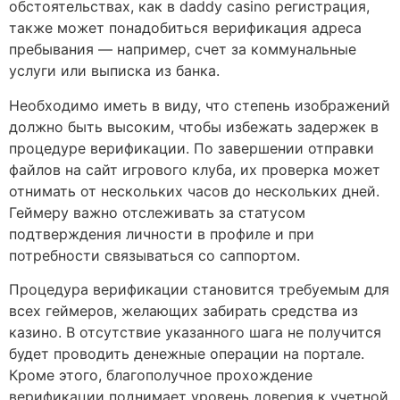
обстоятельствах, как в daddy casino регистрация,
также может понадобиться верификация адреса
пребывания — например, счет за коммунальные
услуги или выписка из банка.
Необходимо иметь в виду, что степень изображений
должно быть высоким, чтобы избежать задержек в
процедуре верификации. По завершении отправки
файлов на сайт игрового клуба, их проверка может
отнимать от нескольких часов до нескольких дней.
Геймеру важно отслеживать за статусом
подтверждения личности в профиле и при
потребности связываться со саппортом.
Процедура верификации становится требуемым для
всех геймеров, желающих забирать средства из
казино. В отсутствие указанного шага не получится
будет проводить денежные операции на портале.
Кроме этого, благополучное прохождение
верификации поднимает уровень доверия к учетной