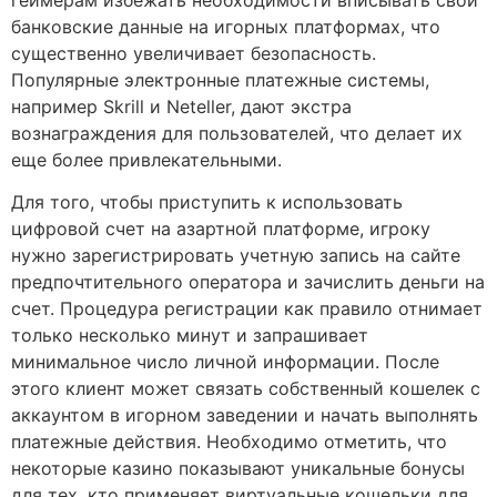
банковские данные на игорных платформах, что
существенно увеличивает безопасность.
Популярные электронные платежные системы,
например Skrill и Neteller, дают экстра
вознаграждения для пользователей, что делает их
еще более привлекательными.
Для того, чтобы приступить к использовать
цифровой счет на азартной платформе, игроку
нужно зарегистрировать учетную запись на сайте
предпочтительного оператора и зачислить деньги на
счет. Процедура регистрации как правило отнимает
только несколько минут и запрашивает
минимальное число личной информации. После
этого клиент может связать собственный кошелек с
аккаунтом в игорном заведении и начать выполнять
платежные действия. Необходимо отметить, что
некоторые казино показывают уникальные бонусы
для тех, кто применяет виртуальные кошельки для