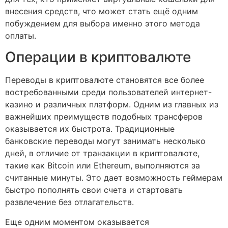
внесения средств, что может стать ещё одним
побуждением для выбора именно этого метода
оплаты.
Операции в криптовалюте
Переводы в криптовалюте становятся все более
востребованными среди пользователей интернет-
казино и различных платформ. Одним из главных из
важнейших преимуществ подобных трансферов
оказывается их быстрота. Традиционные
банковские переводы могут занимать несколько
дней, в отличие от транзакции в криптовалюте,
такие как Bitcoin или Ethereum, выполняются за
считанные минуты. Это дает возможность геймерам
быстро пополнять свои счета и стартовать
развлечение без отлагательств.
Еще одним моментом оказывается