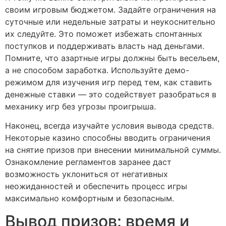
своим игровым бюджетом. Задайте ограничения на
суточные или недельные затраты и неукоснительно
их следуйте. Это поможет избежать спонтанных
поступков и поддерживать власть над деньгами.
Помните, что азартные игры должны быть весельем,
а не способом заработка. Используйте демо-
режимом для изучения игр перед тем, как ставить
денежные ставки — это содействует разобраться в
механику игр без угрозы проигрыша.
Наконец, всегда изучайте условия вывода средств.
Некоторые казино способны вводить ограничения
на снятие призов при внесении минимальной суммы.
Ознакомление регламентов заранее даст
возможность уклониться от негативных
неожиданностей и обеспечить процесс игры
максимально комфортным и безопасным.
Вывод призов: время и