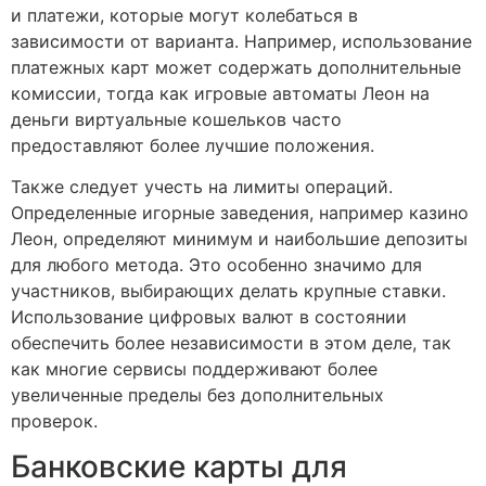
и платежи, которые могут колебаться в
зависимости от варианта. Например, использование
платежных карт может содержать дополнительные
комиссии, тогда как игровые автоматы Леон на
деньги виртуальные кошельков часто
предоставляют более лучшие положения.
Также следует учесть на лимиты операций.
Определенные игорные заведения, например казино
Леон, определяют минимум и наибольшие депозиты
для любого метода. Это особенно значимо для
участников, выбирающих делать крупные ставки.
Использование цифровых валют в состоянии
обеспечить более независимости в этом деле, так
как многие сервисы поддерживают более
увеличенные пределы без дополнительных
проверок.
Банковские карты для