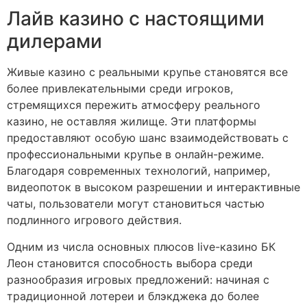
Лайв казино с настоящими
дилерами
Живые казино с реальными крупье становятся все
более привлекательными среди игроков,
стремящихся пережить атмосферу реального
казино, не оставляя жилище. Эти платформы
предоставляют особую шанс взаимодействовать с
профессиональными крупье в онлайн-режиме.
Благодаря современных технологий, например,
видеопоток в высоком разрешении и интерактивные
чаты, пользователи могут становиться частью
подлинного игрового действия.
Одним из числа основных плюсов live-казино БК
Леон становится способность выбора среди
разнообразия игровых предложений: начиная с
традиционной лотереи и блэкджека до более