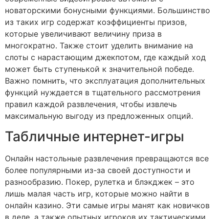
новаторскими бонусными функциями. Большинство
из таких игр содержат коэффициенты призов,
которые увеличивают величину приза в
многократно. Также стоит уделить внимание на
слоты с нарастающим джекпотом, где каждый ход
может быть ступенькой к значительной победе.
Важно помнить, что эксплуатация дополнительных
функций нуждается в тщательного рассмотрения
правил каждой развлечения, чтобы извлечь
максимальную выгоду из предложенных опций.
Табличные интернет-игры
Онлайн настольные развлечения превращаются все
более популярными из-за своей доступности и
разнообразию. Покер, рулетка и блэкджек – это
лишь малая часть игр, которые можно найти в
онлайн казино. Эти самые игры манят как новичков
в деле, а также опытных игроков их тактическими