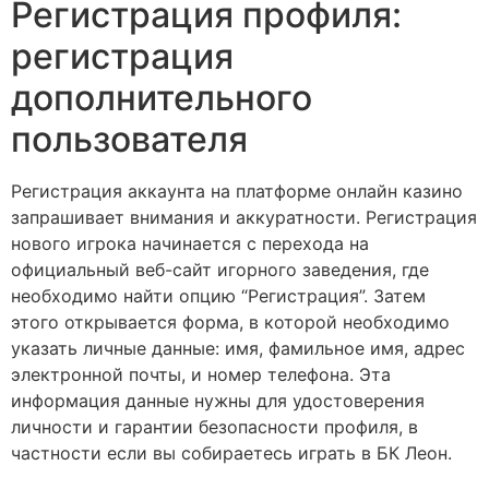
Регистрация профиля:
регистрация
дополнительного
пользователя
Регистрация аккаунта на платформе онлайн казино
запрашивает внимания и аккуратности. Регистрация
нового игрока начинается с перехода на
официальный веб-сайт игорного заведения, где
необходимо найти опцию “Регистрация”. Затем
этого открывается форма, в которой необходимо
указать личные данные: имя, фамильное имя, адрес
электронной почты, и номер телефона. Эта
информация данные нужны для удостоверения
личности и гарантии безопасности профиля, в
частности если вы собираетесь играть в БК Леон.