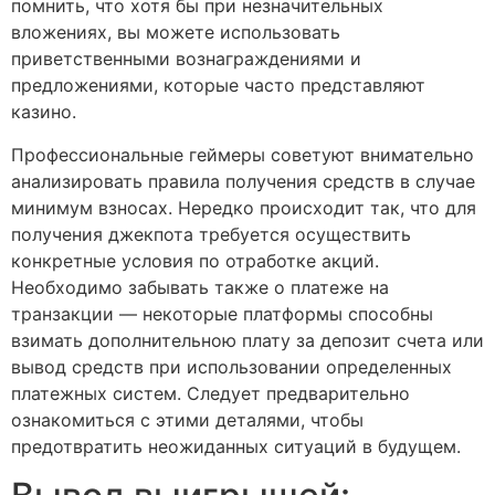
помнить, что хотя бы при незначительных
вложениях, вы можете использовать
приветственными вознаграждениями и
предложениями, которые часто представляют
казино.
Профессиональные геймеры советуют внимательно
анализировать правила получения средств в случае
минимум взносах. Нередко происходит так, что для
получения джекпота требуется осуществить
конкретные условия по отработке акций.
Необходимо забывать также о платеже на
транзакции — некоторые платформы способны
взимать дополнительною плату за депозит счета или
вывод средств при использовании определенных
платежных систем. Следует предварительно
ознакомиться с этими деталями, чтобы
предотвратить неожиданных ситуаций в будущем.