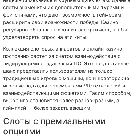
слоты знамениты их дополнительными турами и
фри-спинами, что дают возможность геймерам
расширить свои возможности победы. Казино
регулярно обновляют свои их ассортимент, чтобы
удовлетворять спрос на эти хиты.
Коллекция слотовых аппаратов в онлайн казино
постоянно растет за счетом взаимодействия с
лидирующими создателями ПО. Это предоставляет
шанс представить пользователям не только
традиционные игровые машины, но и новаторские
игровые подходы с элементами VR-технологий и
взаимодействующими сюжетами. Таким способом,
выбор игр становится более разнообразным, а
геймплей — более захватывающим.
Слоты с премиальными
опциями