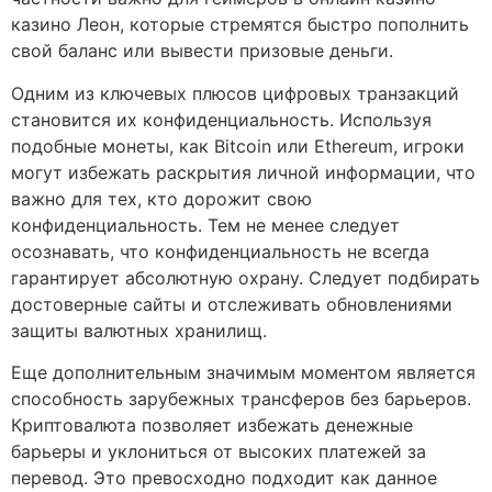
казино Леон, которые стремятся быстро пополнить
свой баланс или вывести призовые деньги.
Одним из ключевых плюсов цифровых транзакций
становится их конфиденциальность. Используя
подобные монеты, как Bitcoin или Ethereum, игроки
могут избежать раскрытия личной информации, что
важно для тех, кто дорожит свою
конфиденциальность. Тем не менее следует
осознавать, что конфиденциальность не всегда
гарантирует абсолютную охрану. Следует подбирать
достоверные сайты и отслеживать обновлениями
защиты валютных хранилищ.
Еще дополнительным значимым моментом является
способность зарубежных трансферов без барьеров.
Криптовалюта позволяет избежать денежные
барьеры и уклониться от высоких платежей за
перевод. Это превосходно подходит как данное