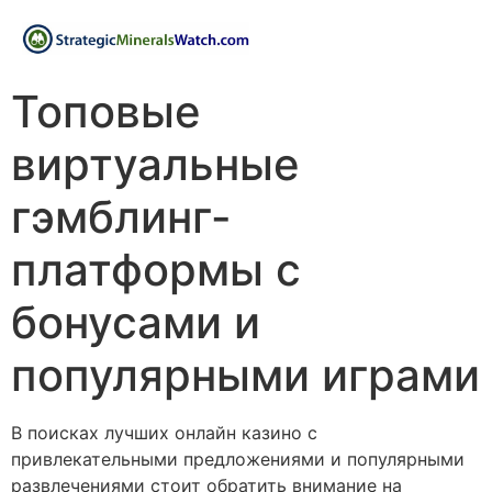
Топовые
виртуальные
гэмблинг-
платформы с
бонусами и
популярными играми
В поисках лучших онлайн казино с
привлекательными предложениями и популярными
развлечениями стоит обратить внимание на