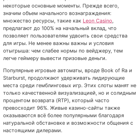
некоторые основные моменты. Прежде всего,
значим объем начального вознаграждения:
множество ресурсы, такие как
Leon Casino
,
предлагают до 100% на начальный вклад, что
позволяет пользователям удвоить свои средства
для игры. Не менее важны важны и условия
отыгрыша: чем слабее нормы по вейджеру, тем
легче геймеру вывести призовые деньги.
Популярные игровые автоматы, вроде Book of Ra и
Starburst, продолжают удерживать лидирующие
места среди гемблинговых игр. Этих слоты манят не
только качественной визуализацией, но и солидным
процентом возврата (RTP), который часто
превосходит 96%. Живые казино-сайты также
оказываются всё более популярными благодаря
натуральной обстановке и возможности общения с
настоящими дилерами.