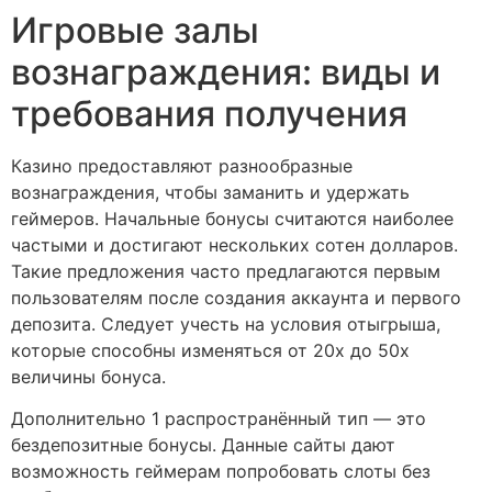
Игровые залы
вознаграждения: виды и
требования получения
Казино предоставляют разнообразные
вознаграждения, чтобы заманить и удержать
геймеров. Начальные бонусы считаются наиболее
частыми и достигают нескольких сотен долларов.
Такие предложения часто предлагаются первым
пользователям после создания аккаунта и первого
депозита. Следует учесть на условия отыгрыша,
которые способны изменяться от 20x до 50x
величины бонуса.
Дополнительно 1 распространённый тип — это
бездепозитные бонусы. Данные сайты дают
возможность геймерам попробовать слоты без