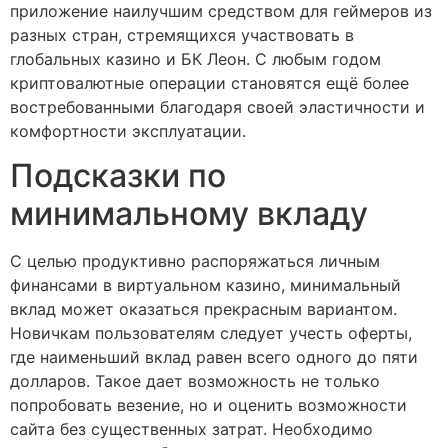
приложение наилучшим средством для геймеров из
разных стран, стремящихся участвовать в
глобальных казино и БК Леон. С любым годом
криптовалютные операции становятся ещё более
востребованными благодаря своей эластичности и
комфортности эксплуатации.
Подсказки по
минимальному вкладу
С целью продуктивно распоряжаться личным
финансами в виртуальном казино, минимальный
вклад может оказаться прекрасным вариантом.
Новичкам пользователям следует учесть оферты,
где наименьший вклад равен всего одного до пяти
долларов. Такое дает возможность не только
попробовать везение, но и оценить возможности
сайта без существенных затрат. Необходимо