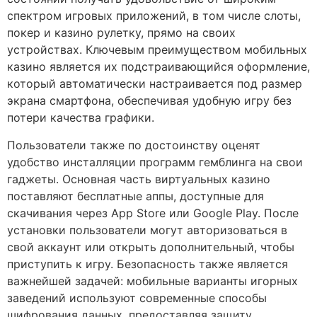
спектром игровых приложений, в том числе слоты,
покер и казино рулетку, прямо на своих
устройствах. Ключевым преимуществом мобильных
казино является их подстраивающийся оформление,
который автоматически настраивается под размер
экрана смартфона, обеспечивая удобную игру без
потери качества графики.
Пользователи также по достоинству оценят
удобство инсталляции программ гемблинга на свои
гаджеты. Основная часть виртуальных казино
поставляют бесплатные аппы, доступные для
скачивания через App Store или Google Play. После
установки пользователи могут авторизоваться в
свой аккаунт или открыть дополнительный, чтобы
приступить к игру. Безопасность также является
важнейшей задачей: мобильные варианты игорных
заведений используют современные способы
шифрования данных, предоставляя защиту