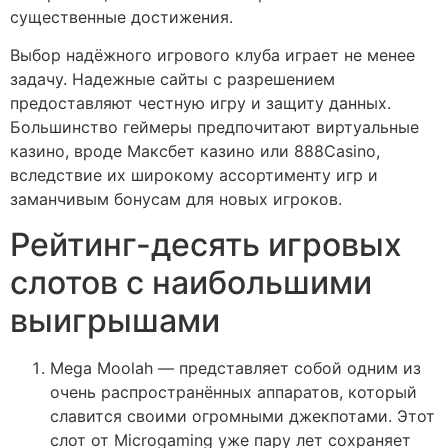
существенные достижения.
Выбор надёжного игрового клуба играет не менее
задачу. Надежные сайты с разрешением
предоставляют честную игру и защиту данных.
Большинство геймеры предпочитают виртуальные
казино, вроде Максбет казино или 888Casino,
вследствие их широкому ассортименту игр и
заманчивым бонусам для новых игроков.
Рейтинг-десять игровых
слотов с наибольшими
выигрышами
Mega Moolah — представляет собой одним из
очень распространённых аппаратов, который
славится своими огромными джекпотами. Этот
слот от Microgaming уже пару лет сохраняет