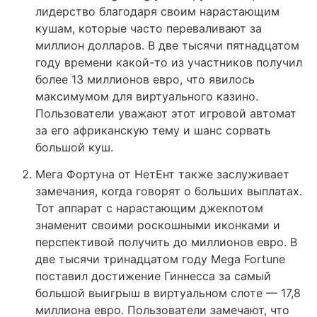
лидерство благодаря своим нарастающим
кушам, которые часто переваливают за
миллион долларов. В две тысячи пятнадцатом
году времени какой-то из участников получил
более 13 миллионов евро, что явилось
максимумом для виртуального казино.
Пользователи уважают этот игровой автомат
за его африканскую тему и шанс сорвать
большой куш.
Мега Фортуна от НетЕнт также заслуживает
замечания, когда говорят о больших выплатах.
Тот аппарат с нарастающим джекпотом
знаменит своими роскошными иконками и
перспективой получить до миллионов евро. В
две тысячи тринадцатом году Mega Fortune
поставил достижение Гиннесса за самый
большой выигрыш в виртуальном слоте — 17,8
миллиона евро. Пользователи замечают, что