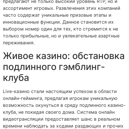
предлагают не только высокий уровень RTP, но и
ассортимент игровых. Развлечения этих компаний
часто содержат уникальные призовые этапы и
инновационные функции. Данное становится их
выбором номер один для тех, кто стремится к не
только прибыльные, но и увлекательные азартные
переживания.
Живое казино: обстановка
подлинного гэмблинг-
клуба
Live-казино стали настоящим успехом в области
онлайн-гейминга, предлагая игрокам уникальную
возможность окунуться в среду подлинного казино-
клуба, не покидая своего дома. Система онлайн
видеотрансляции предоставляет шанс в реальном
времени наблюдать за ходами раздающих и прочих