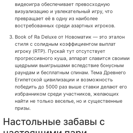
видеоигра обеспечивает превосходную
визуализацию и увлекательный игру, что
превращает её в одну из наиболее
востребованных среди азартных игроков.
Book of Ra Deluxe от Новоматик — это эталон
стиля с солидным коэффициентом выплат
игроку (RTP). Пускай тут отсутствует
прогрессивного куша, аппарат славится своими
щедрыми выигрышами вследствие бонусным
раундам и бесплатным спинам. Тема Древнего
Египетской цивилизации и возможность
победить до 5000 раз выше ставки делают его
избранником среди участников, желающих
найти не только веселье, но и существенные
призы.
Настольные забавы с
настоящими пари