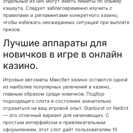
отдельные из них могут иметь лимиты по объему
кэшаута. Следует заблаговременно изучить с
правилами и регламентами конкретного казино,
чтобы избежать неожиданных ситуаций при выплате
призов.
Лучшие аппараты для
новичков в игре в онлайн
казино.
Игровые автоматы Максбет казино остаются одной
из наиболее популярных увлечений в казино,
главным образом среди новичков. Подбор
подходящего слота в состоянии значительно
отразиться на ваш игровой опыт. Starburst от NetEnt
— это отличный вариант для начинающих. С
простым интерфейсом и привлекательным
оформлением, этот слот даёт пользователям 10