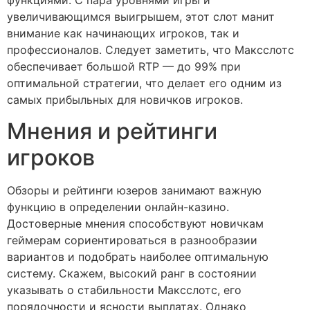
функциями. С пара уровнями игры и
увеличивающимся выигрышем, этот слот манит
внимание как начинающих игроков, так и
профессионалов. Следует заметить, что Максслотс
обеспечивает большой RTP — до 99% при
оптимальной стратегии, что делает его одним из
самых прибыльных для новичков игроков.
Мнения и рейтинги
игроков
Обзоры и рейтинги юзеров занимают важную
функцию в определении онлайн-казино.
Достоверные мнения способствуют новичкам
геймерам сориентироваться в разнообразии
вариантов и подобрать наиболее оптимальную
систему. Скажем, высокий ранг в состоянии
указывать о стабильности Максслотс, его
порядочности и ясности выплатах. Однако