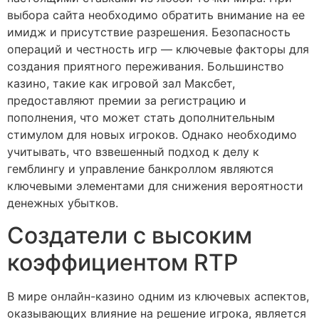
выбора сайта необходимо обратить внимание на ее
имидж и присутствие разрешения. Безопасность
операций и честность игр — ключевые факторы для
создания приятного переживания. Большинство
казино, такие как игровой зал Максбет,
предоставляют премии за регистрацию и
пополнения, что может стать дополнительным
стимулом для новых игроков. Однако необходимо
учитывать, что взвешенный подход к делу к
гемблингу и управление банкроллом являются
ключевыми элементами для снижения вероятности
денежных убытков.
Создатели с высоким
коэффициентом RTP
В мире онлайн-казино одним из ключевых аспектов,
оказывающих влияние на решение игрока, является