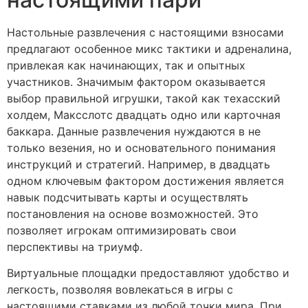
Настольные развлечения с настоящими взносами
предлагают особенное микс тактики и адреналина,
привлекая как начинающих, так и опытных
участников. Значимым фактором оказывается
выбор правильной игрушки, такой как техасский
холдем, Максслотс двадцать одно или карточная
баккара. Данные развлечения нуждаются в не
только везения, но и основательного понимания
инструкций и стратегий. Например, в двадцать
одном ключевым фактором достижения является
навык подсчитывать карты и осуществлять
постановления на основе возможностей. Это
позволяет игрокам оптимизировать свои
перспективы на триумф.
Виртуальные площадки предоставляют удобство и
легкость, позволяя вовлекаться в игры с
настоящими ставками из любой точки мира. При