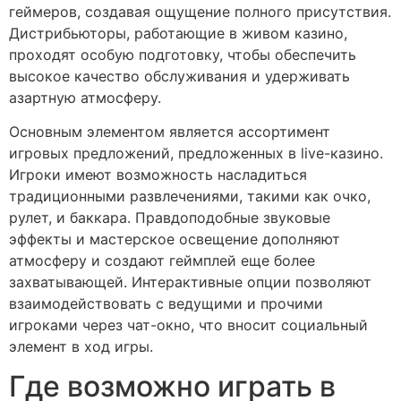
геймеров, создавая ощущение полного присутствия.
Дистрибьюторы, работающие в живом казино,
проходят особую подготовку, чтобы обеспечить
высокое качество обслуживания и удерживать
азартную атмосферу.
Основным элементом является ассортимент
игровых предложений, предложенных в live-казино.
Игроки имеют возможность насладиться
традиционными развлечениями, такими как очко,
рулет, и баккара. Правдоподобные звуковые
эффекты и мастерское освещение дополняют
атмосферу и создают геймплей еще более
захватывающей. Интерактивные опции позволяют
взаимодействовать с ведущими и прочими
игроками через чат-окно, что вносит социальный
элемент в ход игры.
Где возможно играть в