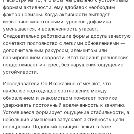
Несмотря на то, что мозг направлено к устойчивым
формам активности, ему вдобавок необходим
фактор новизны. Когда активности выглядят
избыточно монотонными, уровень дофамина
уменьшается, и вовлеченность угасает.
Следовательно работающие формы досуга зачастую
сочетают постоянство с легкими обновлениями —
дополнительным ракурсом, элементом или
варьированием скорости. Этот вариант равновесия
поддерживает интерес, без нарушения ощущение
устойчивости.
Исследователи Он Икс казино отмечают, что
наиболее подходящее соотношение между
обновлением и знакомством помогает психике
удерживать постоянный вовлеченность к занятию.
Устоявшееся формирует ощущение стабильности, а
небольшие изменения запускают активность цепи
поощрения. Подобный принцип лежит в базе
цикличного возвращения к предпочитаемым