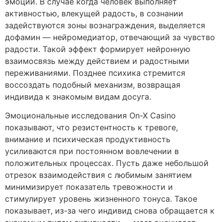
эмоций. В случае когда человек выполняет
активностью, влекущей радость, в сознании
задействуются зоны вознаграждения, выделяется
дофамин — нейромедиатор, отвечающий за чувство
радости. Такой эффект формирует нейронную
взаимосвязь между действием и радостными
переживаниями. Позднее психика стремится
воссоздать подобный механизм, возвращая
индивида к знакомым видам досуга.
Эмоциональные исследования On-X Casino
показывают, что резистентность к тревоге,
внимание и психическая продуктивность
усиливаются при постоянном вовлечении в
положительных процессах. Пусть даже небольшой
отрезок взаимодействия с любимым занятием
минимизирует показатель тревожности и
стимулирует уровень жизненного тонуса. Такое
показывает, из-за чего индивид снова обращается к