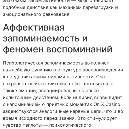
знакомым типам активности — мозг оценивает
подобные действия как механизм перезагрузки и
эмоционального равновесия.
Аффективная
запоминаемость и
феномен воспоминаний
Психологическая запоминаемость выполняет
важнейшую функцию в структуре воспроизведения
к предпочитаемым видами активности. Она
сохраняет не исключительно обстоятельства, а
также эмоции, ассоциированные с ранее
испытанным действием. Если индивид вновь видит
с напоминанием о приятных моментах On X Casino,
задействуются аналогичные нервные цепи, что и во
время исходного переживания. Это стимулирует
чувство теплоты — психологического