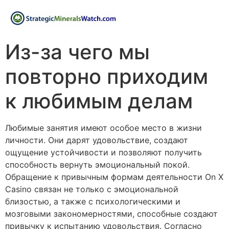
Из-за чего мы
повторно приходим
к любимым делам
Любимые занятия имеют особое место в жизни
личности. Они дарят удовольствие, создают
ощущение устойчивости и позволяют получить
способность вернуть эмоциональный покой.
Обращение к привычным формам деятельности On X
Casino связан не только с эмоциональной
близостью, а также с психологическими и
мозговыми закономерностями, способные создают
привычку к испытанию удовольствия. Согласно