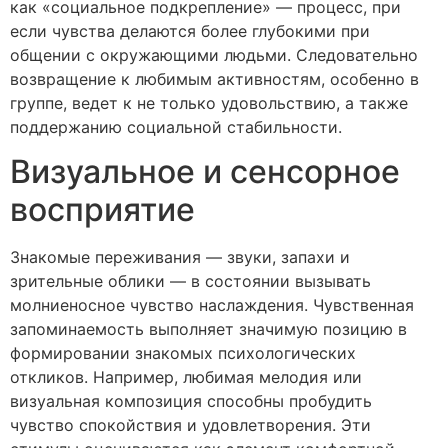
как «социальное подкрепление» — процесс, при
если чувства делаются более глубокими при
общении с окружающими людьми. Следовательно
возвращение к любимым активностям, особенно в
группе, ведет к не только удовольствию, а также
поддержанию социальной стабильности.
Визуальное и сенсорное
восприятие
Знакомые переживания — звуки, запахи и
зрительные облики — в состоянии вызывать
молниеносное чувство наслаждения. Чувственная
запоминаемость выполняет значимую позицию в
формировании знакомых психологических
откликов. Например, любимая мелодия или
визуальная композиция способны пробудить
чувство спокойствия и удовлетворения. Эти