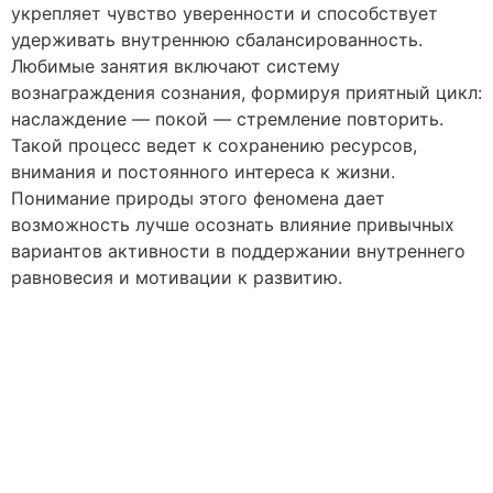
укрепляет чувство уверенности и способствует
удерживать внутреннюю сбалансированность.
Любимые занятия включают систему
вознаграждения сознания, формируя приятный цикл:
наслаждение — покой — стремление повторить.
Такой процесс ведет к сохранению ресурсов,
внимания и постоянного интереса к жизни.
Понимание природы этого феномена дает
возможность лучше осознать влияние привычных
вариантов активности в поддержании внутреннего
равновесия и мотивации к развитию.