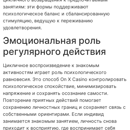
занятиям: эти формы поддерживают
психологическое баланс и сбалансированную
стимуляцию, ведущую к переживанию
удовлетворения.
Эмоциональная роль
регулярного действия
Цикличное воспроизведение к знакомым
активностям играет роль психологического
равновесия. Это способ On X Casino контролировать
психологическое спокойствие, минимизировать
напряжение и сохранять осознание самости.
Повторение приятных действий помогает
сохранению личностных границ и сохраняет связь с
собственными ориентирами. Если индивид
занимается знакомым занятием, личность снова
приходит к восприятию, где воспринимает себя