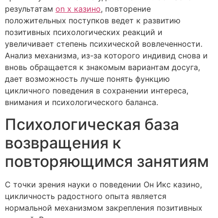
результатам
on x казино
, повторение
положительных поступков ведет к развитию
позитивных психологических реакций и
увеличивает степень психической вовлеченности.
Анализ механизма, из-за которого индивид снова и
вновь обращается к знакомым вариантам досуга,
дает возможность лучше понять функцию
цикличного поведения в сохранении интереса,
внимания и психологического баланса.
Психологическая база
возвращения к
повторяющимся занятиям
С точки зрения науки о поведении Он Икс казино,
цикличность радостного опыта является
нормальной механизмом закрепления позитивных