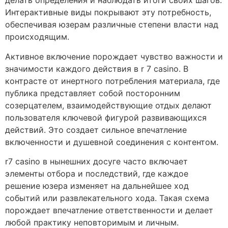
делать определения и наблюдать итоги своих шагов.
Интерактивные виды покрывают эту потребность,
обеспечивая юзерам различные степени власти над
происходящим.
Активное включение порождает чувство важности и
значимости каждого действия в r 7 casino. В
контрасте от инертного потребления материала, где
публика представляет собой посторонним
созерцателем, взаимодействующие отдых делают
пользователя ключевой фигурой развивающихся
действий. Это создает сильное впечатление
включенности и душевной соединения с контентом.
r7 casino в нынешних досуге часто включает
элементы отбора и последствий, где каждое
решение юзера изменяет на дальнейшее ход
событий или развлекательного хода. Такая схема
порождает впечатление ответственности и делает
любой практику неповторимым и личным.