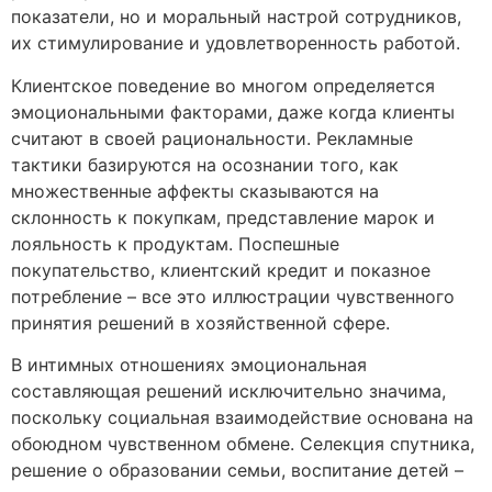
показатели, но и моральный настрой сотрудников,
их стимулирование и удовлетворенность работой.
Клиентское поведение во многом определяется
эмоциональными факторами, даже когда клиенты
считают в своей рациональности. Рекламные
тактики базируются на осознании того, как
множественные аффекты сказываются на
склонность к покупкам, представление марок и
лояльность к продуктам. Поспешные
покупательство, клиентский кредит и показное
потребление – все это иллюстрации чувственного
принятия решений в хозяйственной сфере.
В интимных отношениях эмоциональная
составляющая решений исключительно значима,
поскольку социальная взаимодействие основана на
обоюдном чувственном обмене. Селекция спутника,
решение о образовании семьи, воспитание детей –