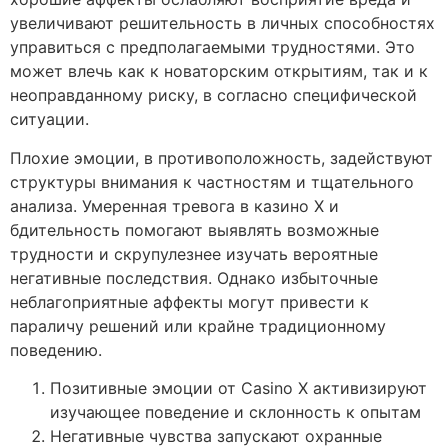
увеличивают решительность в личных способностях
управиться с предполагаемыми трудностями. Это
может влечь как к новаторским открытиям, так и к
неоправданному риску, в согласно специфической
ситуации.
Плохие эмоции, в противоположность, задействуют
структуры внимания к частностям и тщательного
анализа. Умеренная тревога в казино Х и
бдительность помогают выявлять возможные
трудности и скрупулезнее изучать вероятные
негативные последствия. Однако избыточные
неблагоприятные аффекты могут привести к
параличу решений или крайне традиционному
поведению.
Позитивные эмоции от Casino X активизируют
изучающее поведение и склонность к опытам
Негативные чувства запускают охранные