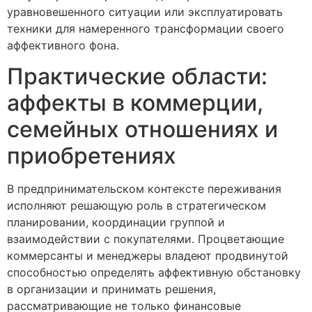
уравновешенного ситуации или эксплуатировать
техники для намеренного трансформации своего
аффективного фона.
Практические области:
аффекты в коммерции,
семейных отношениях и
приобретениях
В предпринимательском контексте переживания
исполняют решающую роль в стратегическом
планировании, координации группой и
взаимодействии с покупателями. Процветающие
коммерсанты и менеджеры владеют продвинутой
способностью определять аффективную обстановку
в организации и принимать решения,
рассматривающие не только финансовые