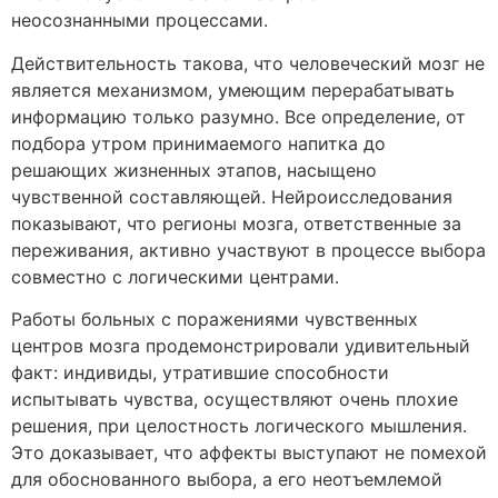
неосознанными процессами.
Действительность такова, что человеческий мозг не
является механизмом, умеющим перерабатывать
информацию только разумно. Все определение, от
подбора утром принимаемого напитка до
решающих жизненных этапов, насыщено
чувственной составляющей. Нейроисследования
показывают, что регионы мозга, ответственные за
переживания, активно участвуют в процессе выбора
совместно с логическими центрами.
Работы больных с поражениями чувственных
центров мозга продемонстрировали удивительный
факт: индивиды, утратившие способности
испытывать чувства, осуществляют очень плохие
решения, при целостность логического мышления.
Это доказывает, что аффекты выступают не помехой
для обоснованного выбора, а его неотъемлемой