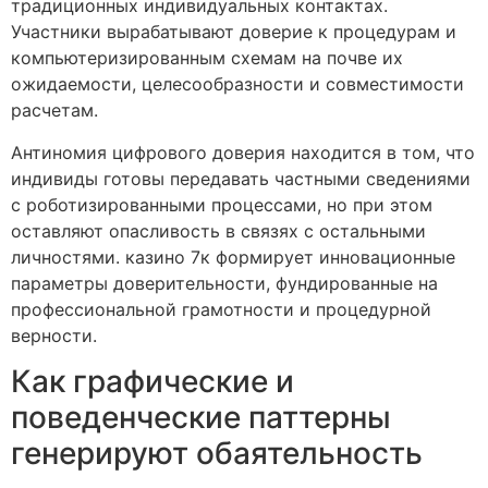
традиционных индивидуальных контактах.
Участники вырабатывают доверие к процедурам и
компьютеризированным схемам на почве их
ожидаемости, целесообразности и совместимости
расчетам.
Антиномия цифрового доверия находится в том, что
индивиды готовы передавать частными сведениями
с роботизированными процессами, но при этом
оставляют опасливость в связях с остальными
личностями. казино 7к формирует инновационные
параметры доверительности, фундированные на
профессиональной грамотности и процедурной
верности.
Как графические и
поведенческие паттерны
генерируют обаятельность