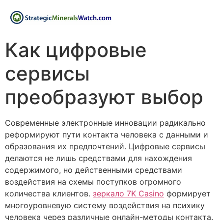
Как цифровые
сервисы
преобразуют выбор
Современные электронные инновации радикально
реформируют пути контакта человека с данными и
образования их предпочтений. Цифровые сервисы
делаются не лишь средствами для нахождения
содержимого, но действенными средствами
воздействия на схемы поступков огромного
количества клиентов.
зеркало 7K Casino
формирует
многоуровневую систему воздействия на психику
человека через различные онлайн-методы контакта.