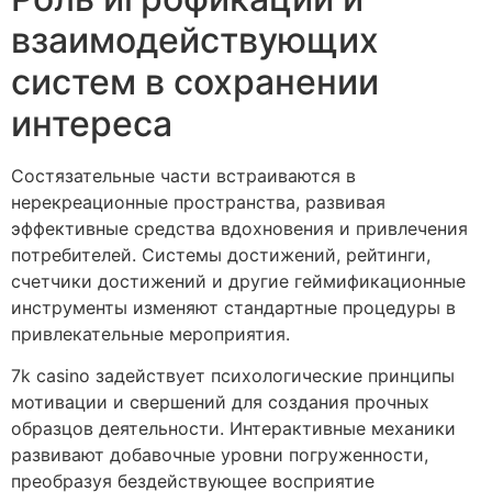
взаимодействующих
систем в сохранении
интереса
Состязательные части встраиваются в
нерекреационные пространства, развивая
эффективные средства вдохновения и привлечения
потребителей. Системы достижений, рейтинги,
счетчики достижений и другие геймификационные
инструменты изменяют стандартные процедуры в
привлекательные мероприятия.
7k casino задействует психологические принципы
мотивации и свершений для создания прочных
образцов деятельности. Интерактивные механики
развивают добавочные уровни погруженности,
преобразуя бездействующее восприятие