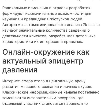
Радикальные изменения в отрасли разработок
формируют исключительные возможности для
изучения и предвидения поступков людей.
Алгоритмы автоматизированного анализа 7k casino
изучают значительные количества сведений о
деятельности клиентов, разрабатывая детальные
характеристики их интересов и привычек.
Онлайн-окружение как
актуальный эпицентр
давления
Интернет-сфера стало в центральную арену
развития массового сознания и личных вкусов.
Классические информационные каналы постепенно
замещаются интерактивным ресурсам, где
отдельный участник становится параллельно