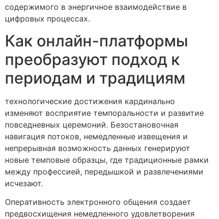
содержимого в энергичное взаимодействие в
цифровых процессах.
Как онлайн-платформы
преобразуют подход к
периодам и традициям
технологические достижения кардинально
изменяют восприятие темпоральности и развитие
повседневных церемоний. Безостановочная
навигация потоков, немедленные извещения и
непрерывная возможность данных генерируют
новые темповые образцы, где традиционные рамки
между профессией, передышкой и развлечениями
исчезают.
Оперативность электронного общения создает
предвосхищения немедленного удовлетворения