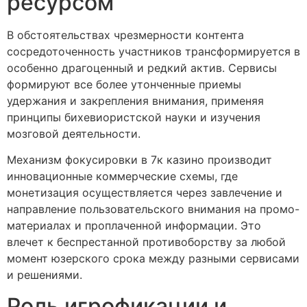
ресурсом
В обстоятельствах чрезмерности контента
сосредоточенность участников трансформируется в
особенно драгоценный и редкий актив. Сервисы
формируют все более утонченные приемы
удержания и закрепления внимания, применяя
принципы бихевиористской науки и изучения
мозговой деятельности.
Механизм фокусировки в 7к казино производит
инновационные коммерческие схемы, где
монетизация осуществляется через завлечение и
направление пользовательского внимания на промо-
материалах и проплаченной информации. Это
влечет к беспрестанной противоборству за любой
момент юзерского срока между разными сервисами
и решениями.
Роль игрофикации и