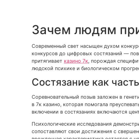
Зачем людям при
Современный свет насыщен духом конкуре
конкурсов до цифровых состязаний — пов
притягивает
казино 7к
, порождая специфи
людской психике и биологическом прогре
Состязание как част
Соревновательный позыв заложен в генет
в 7к казино, которая помогала преуспеват
включении в состязаниях включаются цен
Психологические исследования демонстри
сопоставляют свои достижения с свершен
врожденная характеристика остается с че