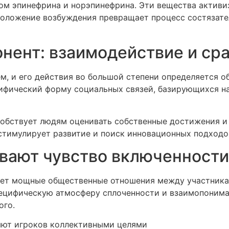
вом эпинефрина и норэпинефрина. Эти вещества актив
оложение возбуждения превращает процесс состязател
ент: взаимодействие и ср
м, и его действия во большой степени определяется 
ифический форму социальных связей, базирующихся н
обствует людям оценивать собственные достижения и у
 стимулирует развитие и поиск инновационных подходо
ивают чувство включенности
ает мощные общественные отношения между участника
ецифическую атмосферу сплоченности и взаимопонима
ого.
яют игроков коллективными целями