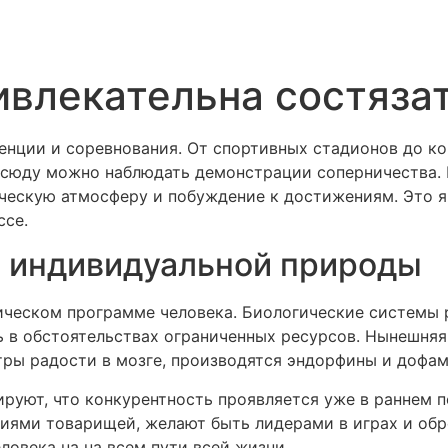
влекательна состяза
нции и соревнования. От спортивных стадионов до ко
сюду можно наблюдать демонстрации соперничества. 
ческую атмосферу и побуждение к достижениям. Это я
ссе.
ь индивидуальной природы
ическом программе человека. Биологические системы
ь в обстоятельствах ограниченных ресурсов. Нынешняя 
тры радости в мозге, производятся эндорфины и дофам
руют, что конкурентность проявляется уже в раннем п
иями товарищей, желают быть лидерами в играх и обр
ловека на на всем пути всей жизни.