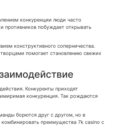
л
влением конкуренции люди часто
ти противников побуждает открывать
твием конструктивного соперничества.
 творцами помогает становлению свежих
взаимодействие
действия. Конкуренты приходят
примиримая конкуренция. Так рождаются
анды борются друг с другом, но в
 комбинировать преимущества 7k casino с