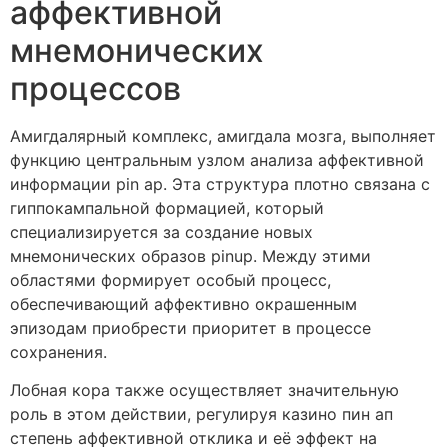
аффективной
мнемонических
процессов
Амигдалярный комплекс, амигдала мозга, выполняет
функцию центральным узлом анализа аффективной
информации pin ap. Эта структура плотно связана с
гиппокампальной формацией, который
специализируется за создание новых
мнемонических образов pinup. Между этими
областями формирует особый процесс,
обеспечивающий аффективно окрашенным
эпизодам приобрести приоритет в процессе
сохранения.
Лобная кора также осуществляет значительную
роль в этом действии, регулируя казино пин ап
степень аффективной отклика и её эффект на