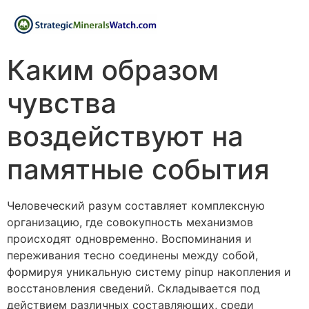
Каким образом
чувства
воздействуют на
памятные события
Человеческий разум составляет комплексную
организацию, где совокупность механизмов
происходят одновременно. Воспоминания и
переживания тесно соединены между собой,
формируя уникальную систему pinup накопления и
восстановления сведений. Складывается под
действием различных составляющих, среди