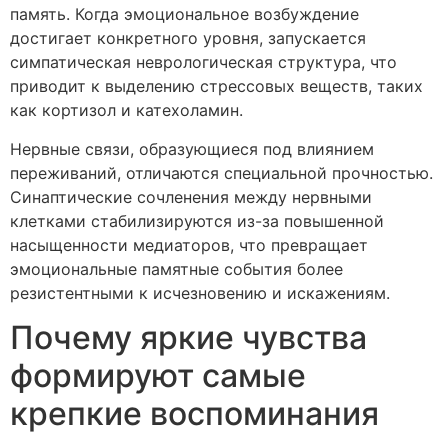
память. Когда эмоциональное возбуждение
достигает конкретного уровня, запускается
симпатическая неврологическая структура, что
приводит к выделению стрессовых веществ, таких
как кортизол и катехоламин.
Нервные связи, образующиеся под влиянием
переживаний, отличаются специальной прочностью.
Синаптические сочленения между нервными
клетками стабилизируются из-за повышенной
насыщенности медиаторов, что превращает
эмоциональные памятные события более
резистентными к исчезновению и искажениям.
Почему яркие чувства
формируют самые
крепкие воспоминания