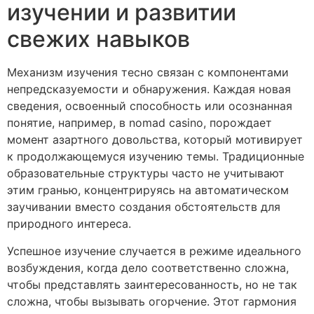
изучении и развитии
свежих навыков
Механизм изучения тесно связан с компонентами
непредсказуемости и обнаружения. Каждая новая
сведения, освоенный способность или осознанная
понятие, например, в nomad casino, порождает
момент азартного довольства, который мотивирует
к продолжающемуся изучению темы. Традиционные
образовательные структуры часто не учитывают
этим гранью, концентрируясь на автоматическом
заучивании вместо создания обстоятельств для
природного интереса.
Успешное изучение случается в режиме идеального
возбуждения, когда дело соответственно сложна,
чтобы представлять заинтересованность, но не так
сложна, чтобы вызывать огорчение. Этот гармония