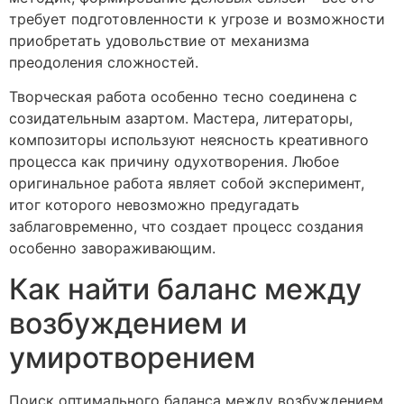
требует подготовленности к угрозе и возможности
приобретать удовольствие от механизма
преодоления сложностей.
Творческая работа особенно тесно соединена с
созидательным азартом. Мастера, литераторы,
композиторы используют неясность креативного
процесса как причину одухотворения. Любое
оригинальное работа являет собой эксперимент,
итог которого невозможно предугадать
заблаговременно, что создает процесс создания
особенно завораживающим.
Как найти баланс между
возбуждением и
умиротворением
Поиск оптимального баланса между возбуждением