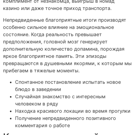
комплимент от незнакомца, выигрыш в номад
казино или даже точное приход транспорта.
Непредвиденные благоприятные итоги производят
особенно сильное влияние на эмоциональное
состояние. Когда реальность превышает
предположения, головной мозг генерирует
дополнительную количество допамина, порождая
яркое благоприятное память. Эти эпизоды
превращаются в душевными якорями, к которым мы
прибегаем в тяжелые моменты.
Спонтанное постановление испытать новое
блюдо в заведении
Случайная знакомство с интересным
человеком в ряду
Находка красивого локации во время прогулки
Получение непредвиденного позитивного
комментария о работе