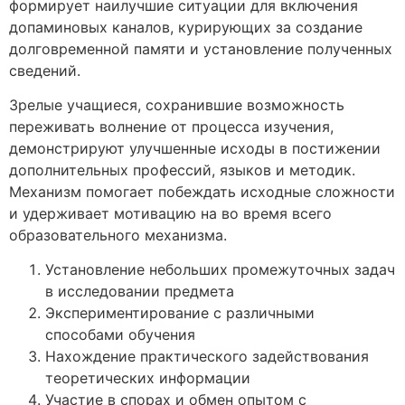
формирует наилучшие ситуации для включения
допаминовых каналов, курирующих за создание
долговременной памяти и установление полученных
сведений.
Зрелые учащиеся, сохранившие возможность
переживать волнение от процесса изучения,
демонстрируют улучшенные исходы в постижении
дополнительных профессий, языков и методик.
Механизм помогает побеждать исходные сложности
и удерживает мотивацию на во время всего
образовательного механизма.
Установление небольших промежуточных задач
в исследовании предмета
Экспериментирование с различными
способами обучения
Нахождение практического задействования
теоретических информации
Участие в спорах и обмен опытом с