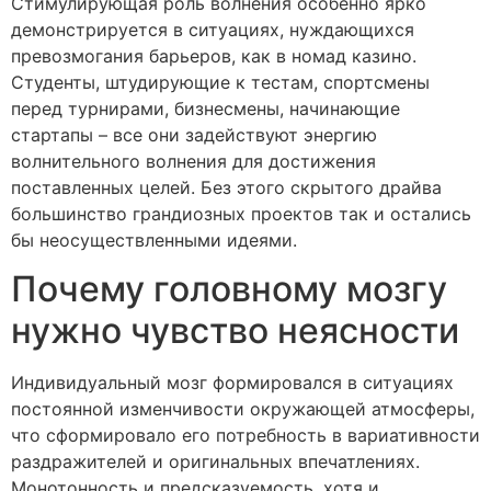
Стимулирующая роль волнения особенно ярко
демонстрируется в ситуациях, нуждающихся
превозмогания барьеров, как в номад казино.
Студенты, штудирующие к тестам, спортсмены
перед турнирами, бизнесмены, начинающие
стартапы – все они задействуют энергию
волнительного волнения для достижения
поставленных целей. Без этого скрытого драйва
большинство грандиозных проектов так и остались
бы неосуществленными идеями.
Почему головному мозгу
нужно чувство неясности
Индивидуальный мозг формировался в ситуациях
постоянной изменчивости окружающей атмосферы,
что сформировало его потребность в вариативности
раздражителей и оригинальных впечатлениях.
Монотонность и предсказуемость, хотя и