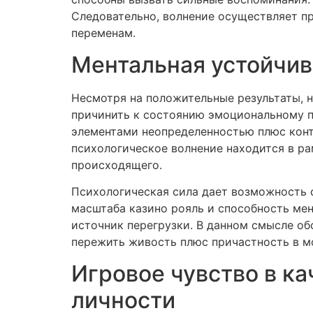
Следовательно, волнение осуществляет п
переменам.
Ментальная устойчив
Несмотря на положительные результаты, 
причинить к состоянию эмоциональному п
элементами неопределенностью плюс контр
психологическое волнение находится в ра
происходящего.
Психологическая сила дает возможность 
масштаба казино рояль и способность мен
источник перегрузки. В данном смысле обс
пережить живость плюс причастность в м
Игровое чувство в к
личности