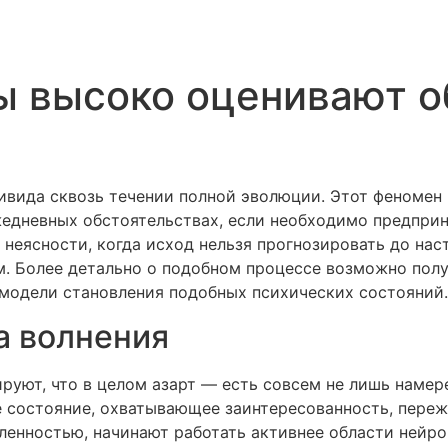
ы высоко оценивают о
вида сквозь течении полной эволюции. Этот феномен
жедневных обстоятельствах, если необходимо предприн
неясности, когда исход нельзя прогнозировать до нас
м. Более детально о подобном процессе возможно полу
модели становления подобных психических состояний.
а волнения
ируют, что в целом азарт — есть совсем не лишь намер
 состояние, охватывающее заинтересованность, переж
еленностью, начинают работать активнее области нейр