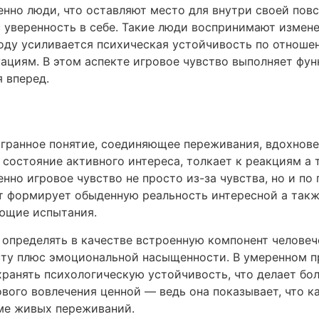
енно люди, что оставляют место для внутри своей пов
веренность в себе. Такие люди воспринимают изменени
оду усиливается психическая устойчивость по отношен
ациям. В этом аспекте игровое чувство выполняет фу
 вперед.
огранное понятие, соединяющее переживания, вдохнове
состояние активного интереса, толкает к реакциям а 
нно игровое чувство не просто из-за чувства, но и по
рт формирует обыденную реальность интересной а та
ющие испытания.
 определять в качестве встроенную компонент челове
сту плюс эмоциональной насыщенности. В умеренном 
хранять психологическую устойчивость, что делает бо
ового вовлечения ценной — ведь она показывает, что 
ме живых переживаний.