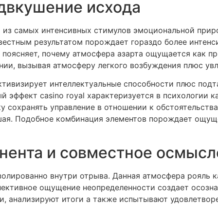
двкушение исхода
 из самых интенсивных стимулов эмоциональной прир
вестным результатом порождает гораздо более интенс
 поясняет, почему атмосфера азарта ощущается как пр
нии, вызывая атмосферу легкого возбуждения плюс увл
ктивизирует интеллектуальные способности плюс подт
ый эффект casino royal характеризуется в психологии 
у сохранять управление в отношении к обстоятельствам
шая. Подобное комбинация элементов порождает ощуще
нента и совместное осмысл
золированно внутри отрыва. Данная атмосфера рояль к
ективное ощущение неопределенности создает осозна
и, анализируют итоги а также испытывают удовлетворе