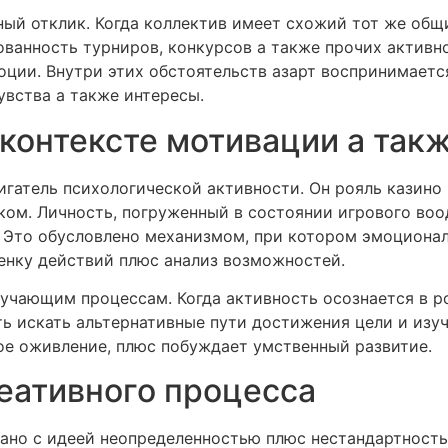
ый отклик. Когда коллектив имеет схожий тот же общи
бованность турниров, конкурсов а также прочих активн
ии. Внутри этих обстоятельств азарт воспринимается
вства а также интересы.
 контексте мотивации а так
гатель психологической активности. Он рояль казино
ком. Личность, погруженный в состоянии игрового во
. Это обусловлено механизмом, при котором эмоционал
ценку действий плюс анализ возможностей.
бучающим процессам. Когда активность осознается в 
ь искать альтернативные пути достижения цели и изуча
е оживление, плюс побуждает умственный развитие.
реативного процесса
ано с идеей неопределенностью плюс нестандартность