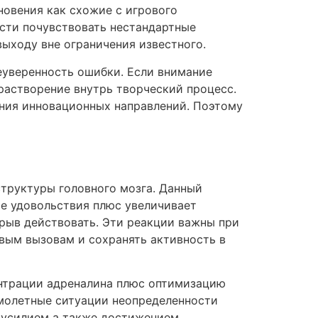
новения как схожие с игрового
ости почувствовать нестандартные
выходу вне ограничения известного.
еуверенность ошибки. Если внимание
растворение внутрь творческий процесс.
ния инновационных направлений. Поэтому
труктуры головного мозга. Данный
е удовольствия плюс увеличивает
рыв действовать. Эти реакции важны при
вым вызовам и сохранять активность в
ентрации адреналина плюс оптимизацию
мимолетные ситуации неопределенности
с усилием а также достижением.