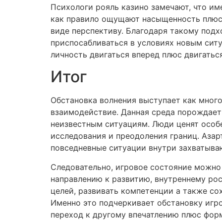
Психологи рояль казино замечают, что им
как правило ощущают насыщенность плюс у
виде перспективу. Благодаря такому подх
приспосабливаться в условиях новым ситу
личность двигаться вперед плюс двигаться
Итог
Обстановка волнения выступает как мног
взаимодействие. Данная среда порождает 
неизвестным ситуациям. Люди ценят особе
исследования и преодоления границ. Аза
повседневные ситуации внутри захватыва
Следовательно, игровое состояние можно
направлению к развитию, внутреннему ро
целей, развивать компетенции а также со
Именно это подчеркивает обстановку игр
переход к другому впечатлению плюс фор