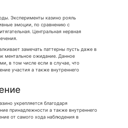
оды. Эксперименты казино рояль
ивные эмоции, по сравнению с
итягательная. Центральная нервная
ечения.
алкивает замечать паттерны пусть даже в
как ментальное ожидание. Данное
и, в том числе если в случае, что
ние участия а также внутреннего
ение
азино укрепляется благодаря
ние принадлежности а также внутреннего
ние от самого хода наблюдения в