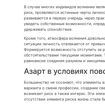
В случае многих индивидов волнение явля
риск, проявляются истинные черты личност
развиваются в первую очередь через пра
увидеть собственные возможности, опред
удерживать спокойствие.
Кроме того, атмосфера волнения довольн
ситуации личность отвлекается от привы
Формируется возможность отступить за р
обстоятельствами текущими моментами. Т
равновесие соединяя разумом и эмоциями
Азарт в условиях по
Большинство не осознают, что элементы а
варианта о смене профессии, создание св
возникает риск а также интерес. Эти эп
отсутствии элемента риска жизнь стала б