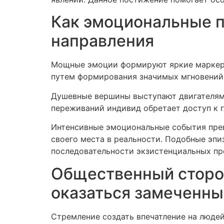
Как эмоциональные п
направления
Мощные эмоции формируют яркие маркеры 
путем формирования значимых мгновений,
Душевные вершины выступают двигателям
переживаний индивид обретает доступ к г
Интенсивные эмоциональные события прев
своего места в реальности. Подобные эпи
последовательности экзистенциальных пр
Общественный сторон
оказаться замеченн
Стремление создать впечатление на людей