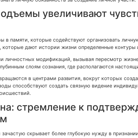
одъемы увеличивают чувст
в памяти, которые содействуют организовать личную
 которые дают истории жизни определенные контуры и
и личностных модификаций, вызывая пересмотр жизне
лубинным слоям сознания, где располагаются настоящ
ращаются в центрами развития, вокруг которых созда
зоды способствуют создать связную видение индивиду
оисшествий.
а: стремление к подтвержд
ым
 зачастую скрывает более глубокую нужду в признани