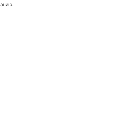
ванию.