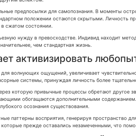
ьные предпосылки для самопознания. В моменты остр
андартном положении остаются скрытыми. Личность пр
 в сжатом состоянии.
рьезную нужду в превосходстве. Индивид находит мето
начительнее, чем стандартная жизнь.
ает активизировать любопы
е для волнующих ощущений, увеличивает чувствительн
нсорные системы, принуждая личность более тщательн
ерез которую привычные процессы обретают другое зв
ужающими обогащаются дополнительными содержанием.
глубокого осознания существования.
ые паттерны восприятия, генерируя пространство для
, которые прежде оставались незамеченными, что помо