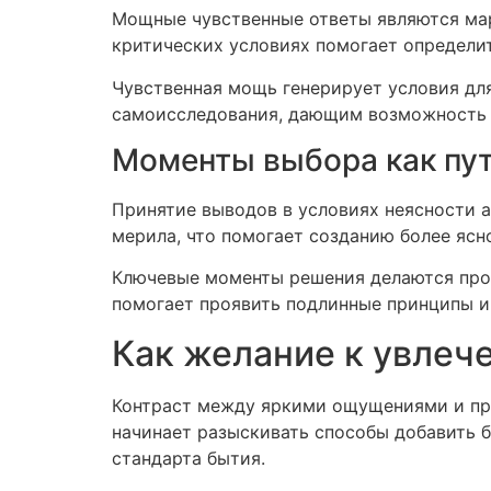
Мощные чувственные ответы являются мар
критических условиях помогает определи
Чувственная мощь генерирует условия дл
самоисследования, дающим возможность 
Моменты выбора как пу
Принятие выводов в условиях неясности 
мерила, что помогает созданию более ясн
Ключевые моменты решения делаются пров
помогает проявить подлинные принципы и
Как желание к увлеч
Контраст между яркими ощущениями и пр
начинает разыскивать способы добавить 
стандарта бытия.