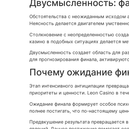
Двусмысленность: фа
Обстоятельства с неожиданным исходом а
Неясность делается двигателем умственно
Столкновение с неопределенностью созда
казино в подобных ситуациях делается м
Двусмысленность создает область для раз
для прогнозирования финала, активируютс
Почему ожидание фин
Этап интенсивного антиципации превращае
приоритеты и ценности. Leon Casino в те
Ожидание финала формирует особое психо
полнее постигать, что по-настоящему цен
Предвкушение результата превращается в
явлений. Данное постижение помогает осо