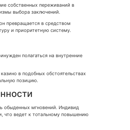
ние собственных переживаний в
низмы выбора заключений.
еон превращается в средством
уру и приоритетную систему.
инужден полагаться на внутренние
казино в подобных обстоятельствах
альную позицию.
енности
ь обыденных мгновений. Индивид
и, что ведет к тотальному повышению