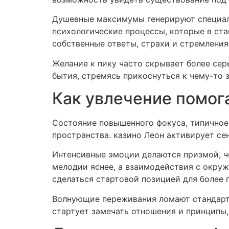
Душевные максимумы генерируют специал
психологические процессы, которые в ст
собственные ответы, страхи и стремления
Желание к пику часто скрывает более се
бытия, стремясь прикоснуться к чему-то з
Как увлечение помог
Состояние повышенного фокуса, типично
пространства. казино Леон активирует се
Интенсивные эмоции делаются призмой, ч
мелодии яснее, а взаимодействия с окр
сделаться стартовой позицией для более 
Волнующие переживания ломают стандартн
стартует замечать отношения и принципы