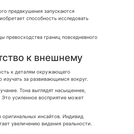
ого предвкушения запускаются
иобретает способность исследовать
ды превосходства границ повседневного
тство к внешнему
ость к деталям окружающего
о изучать за развивающимся вокруг.
учание. Тона выглядят насыщеннее,
 Это усиленное восприятие может
 оригинальных инсайтов. Индивид
гает увеличению видения реальности.