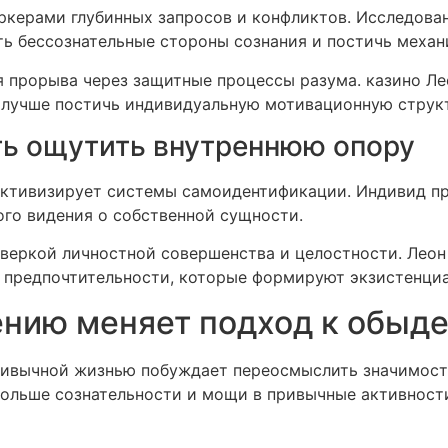
керами глубинных запросов и конфликтов. Исследова
ть бессознательные стороны сознания и постичь меха
я прорыва через защитные процессы разума. казино Л
лучше постичь индивидуальную мотивационную структ
ть ощутить внутреннюю опору
активизирует системы самоидентификации. Индивид пр
ого видения о собственной сущности.
еркой личностной совершенства и целостности. Леон 
 предпочтительности, которые формируют экзистенци
ению меняет подход к обыд
ивычной жизнью побуждает переосмыслить значимост
больше сознательности и мощи в привычные активност