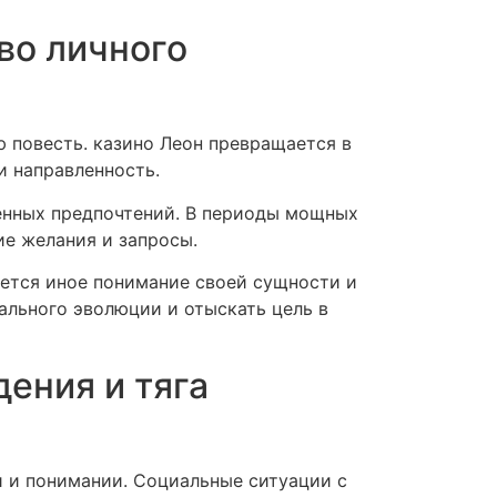
во личного
 повесть. казино Леон превращается в
 направленность.
нных предпочтений. В периоды мощных
ие желания и запросы.
ется иное понимание своей сущности и
ального эволюции и отыскать цель в
ения и тяга
и и понимании. Социальные ситуации с