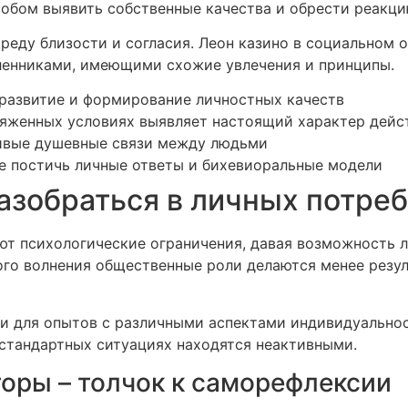
обом выявить собственные качества и обрести реакци
еду близости и согласия. Леон казино в социальном 
енниками, имеющими схожие увлечения и принципы.
развитие и формирование личностных качеств
ряженных условиях выявляет настоящий характер дей
ивые душевные связи между людьми
е постичь личные ответы и бихевиоральные модели
разобраться в личных потре
т психологические ограничения, давая возможность л
го волнения общественные роли делаются менее резул
и для опытов с различными аспектами индивидуальност
 стандартных ситуациях находятся неактивными.
оры – толчок к саморефлексии