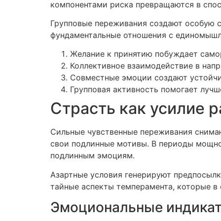
компонентами риска превращаются в спос
Групповые переживания создают особую ср
фундаментальные отношения с единомышл
Желание к принятию побуждает само
Коллективное взаимодействие в нап
Совместные эмоции создают устойч
Групповая активность помогает лучш
Страсть как усилие 
Сильные чувственные переживания снимаю
свои подлинные мотивы. В периоды мощно
подлинным эмоциям.
Азартные условия генерируют предпосылк
тайные аспекты темперамента, которые в
Эмоциональные индикат