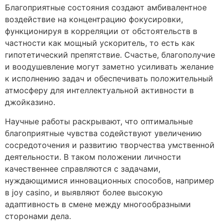
Благоприятные состояния создают амбивалентное
воздействие на концентрацию фокусировки,
функционируя в корреляции от обстоятельств в
частности как мощный ускоритель, то есть как
гипотетический препятствие. Счастье, благополучие
и воодушевление могут заметно усиливать желание
к исполнению задач и обеспечивать положительный
атмосферу для интеллектуальной активности в
джойказино.
Научные работы раскрывают, что оптимальные
благоприятные чувства содействуют увеличению
сосредоточения и развитию творчества умственной
деятельности. В таком положении личности
качественнее справляются с задачами,
нуждающимися инновационных способов, например
в joy casino, и выявляют более высокую
адаптивность в смене между многообразными
сторонами дела.