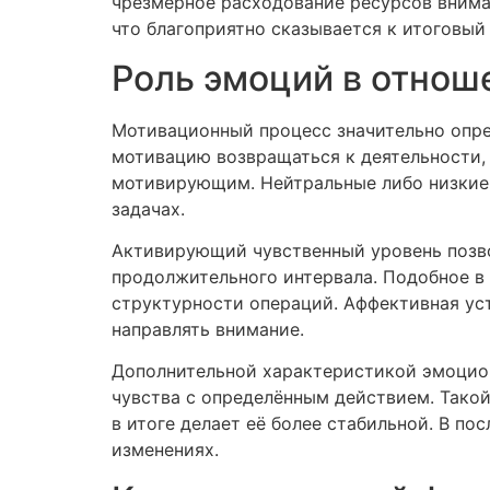
чрезмерное расходование ресурсов внима
что благоприятно сказывается к итоговый
Роль эмоций в отнош
Мотивационный процесс значительно опр
мотивацию возвращаться к деятельности,
мотивирующим. Нейтральные либо низкие
задачах.
Активирующий чувственный уровень позво
продолжительного интервала. Подобное в
структурности операций. Аффективная ус
направлять внимание.
Дополнительной характеристикой эмоцион
чувства с определённым действием. Такой
в итоге делает её более стабильной. В п
изменениях.