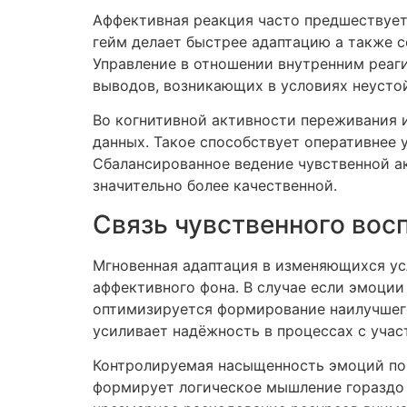
Аффективная реакция часто предшествует
гейм делает быстрее адаптацию а также 
Управление в отношении внутренним реаг
выводов, возникающих в условиях неусто
Во когнитивной активности переживания и
данных. Такое способствует оперативнее 
Сбалансированное ведение чувственной а
значительно более качественной.
Связь чувственного вос
Мгновенная адаптация в изменяющихся ус
аффективного фона. В случае если эмоци
оптимизируется формирование наилучшего
усиливает надёжность в процессах с уча
Контролируемая насыщенность эмоций пом
формирует логическое мышление гораздо