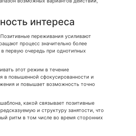
апазон возможных вариантов действий,
ность интереса
 Позитивные переживания усиливают
ращают процесс значительно более
 в первую очередь при однотипных
ивать этот режим в течение
ся в повышенной сфокусированности и
яжения и повышает возможность точно
шаблона, какой связывает позитивные
редсказуемую и структуру занятости, что
ный ритм в том числе во время сторонних