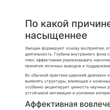
По какой причин
насыщеннее
Эмоции формируют основу восприятия, оп
деятельность. Глубина внутреннего фона 
плюс эффективнее реализовывать накопле
принятия логичных выводов и поддержани
Во обычной практике широкий диапазон ч
выявлять структуры, влияющие к конечны
особенно акцентирует ценность научных 
устойчивой мотивации и усилении интере
Аффективная вовлече