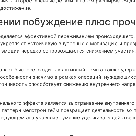
ния к второстепенные детали. Итогом расширяется ди
 достижение.
ении побуждение плюс проч
еделяется аффективной переживанием происходящего.
 укрепляют устойчивую внутреннюю мотивацию и прев
 эмоции нередко сопровождаются снижением участия,
ляет быстрее входить в активный темп а также удерж
 особенности значимо в рамках операций, нуждающих
тойчивость способствует снижению внутреннего напр
ального эффекта является выстраивание внутреннего 
 паттерн мелстрой гейм превращает деятельность во п
оследующем это укрепляет умение удерживать действен