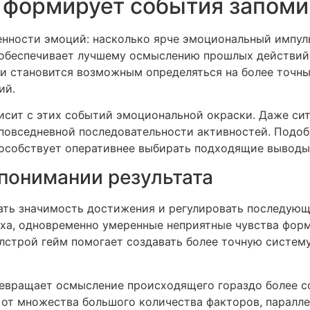
н формирует события запо
нности эмоций: насколько ярче эмоциональный импуль
 обеспечивает лучшему осмыслению прошлых действий
и становится возможным определяться на более точн
ий.
сит с этих событий эмоциональной окраски. Даже си
повседневной последовательности активностей. Подоб
особствует оперативнее выбирать подходящие выводы 
понимании результата
ть значимость достижения и регулировать последующ
еха, одновременно умеренные неприятные чувства фо
лстрой гейм помогает создавать более точную систем
евращает осмысление происходящего гораздо более со
 от множества большого количества факторов, паралл