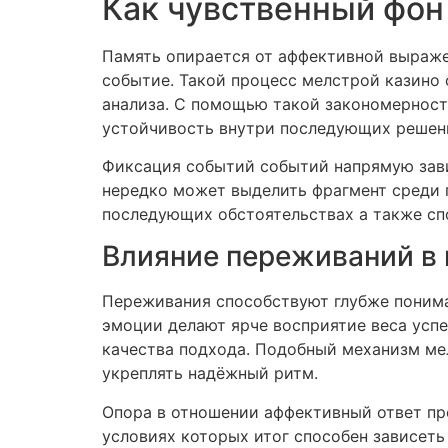
Как чувственный фо
Память опирается от аффективной выраже
событие. Такой процесс мелстрой казино
анализа. С помощью такой закономерност
устойчивость внутри последующих решен
Фиксация событий событий напрямую зави
нередко может выделить фрагмент среди 
последующих обстоятельствах а также сп
Влияние переживаний в 
Переживания способствуют глубже понима
эмоции делают ярче восприятие веса усп
качества подхода. Подобный механизм ме
укреплять надёжный ритм.
Опора в отношении аффективный ответ пр
условиях которых итог способен зависеть