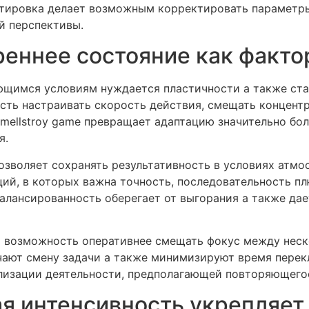
тировка делает возможным корректировать параметры
й перспективы.
еннее состояние как факто
ющимся условиям нуждается пластичности а также ста
ть настраивать скорость действия, смещать концент
mellstroy game превращает адаптацию значительно бо
я.
зволяет сохранять результативность в условиях атмо
ий, в которых важна точность, последовательность пл
алансированность оберегает от выгорания а также да
 возможность оперативнее смещать фокус между нес
чают смену задачи а также минимизируют время перекл
лизации деятельности, предполагающей повторяющего
я интенсивность укрепляет