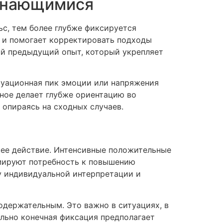
минающимися
с, тем более глубже фиксируется
 и помогает корректировать подходы
ый предыдущий опыт, который укрепляет
туационная пик эмоции или напряжения
ное делает глубже ориентацию во
опираясь на сходных случаев.
ее действие. Интенсивные положительные
рмируют потребность к повышению
у индивидуальной интерпретации и
держательным. Это важно в ситуациях, в
ельно конечная фиксация предполагает