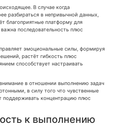
исходящее. В случае когда
ее разбираться в непривычной данных,
аёт благоприятные платформу для
 важна последовательность плюс
аправляет эмоциональные силы, формируя
ешений, растёт гибкость плюс
янием способствует настраивать
 внимание в отношении выполнению задач
тонными, в силу того что чувственные
т поддерживать концентрацию плюс
ость к выполнению