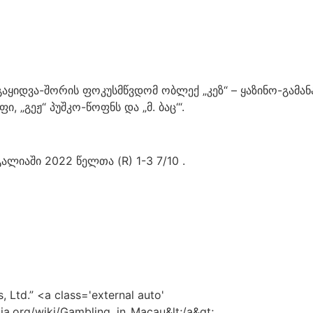
 გაყიდვა-შორის ფოკუსმწვდომ ობლექ „კეზ“ – ყაზინო-გამ
ი, „გეჟ“ პუშკო-წოფნს და „მ. ბაც‘“.
უგალიაში 2022 წელთა (R) 1-3 7/10 .
 Ltd.” <a class='external auto'
ia.org/wiki/Gambling_in_Macau&lt;/a&gt;.