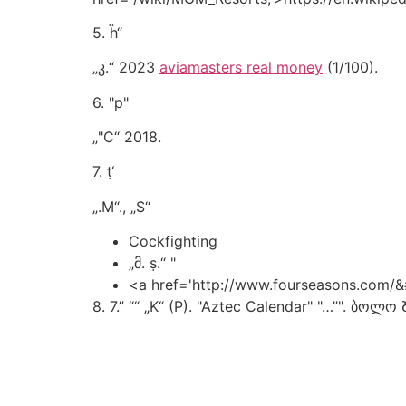
5. ḧ“
„კ.“ 2023
aviamasters real money
(1/100).
6. "p"
„"C“ 2018.
7. ṭ‘
„.M“., „S“
Cockfighting
„მ. ṣ.“ "
<a href='http://www.fourseasons.com/&#
8. 7.” ““ „K“ (P). "Aztec Calendar" "…”". ბოლო 