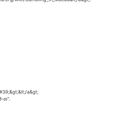
39;&gt;&lt;/a&gt;
Შ-თ“.