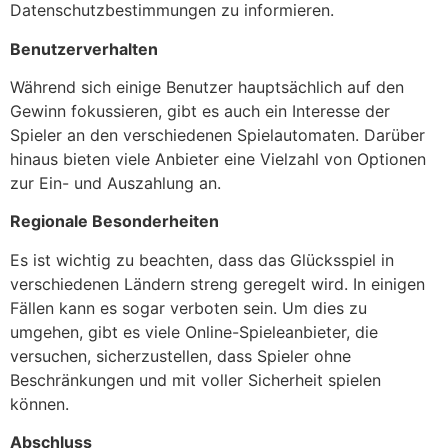
Datenschutzbestimmungen zu informieren.
Benutzerverhalten
Während sich einige Benutzer hauptsächlich auf den
Gewinn fokussieren, gibt es auch ein Interesse der
Spieler an den verschiedenen Spielautomaten. Darüber
hinaus bieten viele Anbieter eine Vielzahl von Optionen
zur Ein- und Auszahlung an.
Regionale Besonderheiten
Es ist wichtig zu beachten, dass das Glücksspiel in
verschiedenen Ländern streng geregelt wird. In einigen
Fällen kann es sogar verboten sein. Um dies zu
umgehen, gibt es viele Online-Spieleanbieter, die
versuchen, sicherzustellen, dass Spieler ohne
Beschränkungen und mit voller Sicherheit spielen
können.
Abschluss