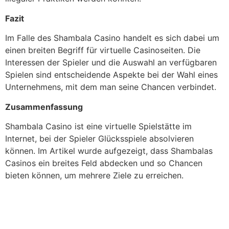
Fazit
Im Falle des Shambala Casino handelt es sich dabei um
einen breiten Begriff für virtuelle Casinoseiten. Die
Interessen der Spieler und die Auswahl an verfügbaren
Spielen sind entscheidende Aspekte bei der Wahl eines
Unternehmens, mit dem man seine Chancen verbindet.
Zusammenfassung
Shambala Casino ist eine virtuelle Spielstätte im
Internet, bei der Spieler Glücksspiele absolvieren
können. Im Artikel wurde aufgezeigt, dass Shambalas
Casinos ein breites Feld abdecken und so Chancen
bieten können, um mehrere Ziele zu erreichen.