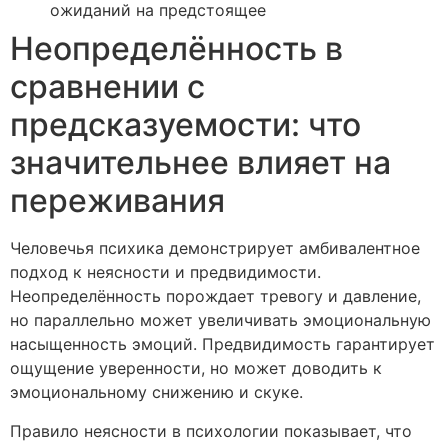
ожиданий на предстоящее
Неопределённость в
сравнении с
предсказуемости: что
значительнее влияет на
переживания
Человечья психика демонстрирует амбивалентное
подход к неясности и предвидимости.
Неопределённость порождает тревогу и давление,
но параллельно может увеличивать эмоциональную
насыщенность эмоций. Предвидимость гарантирует
ощущение уверенности, но может доводить к
эмоциональному снижению и скуке.
Правило неясности в психологии показывает, что