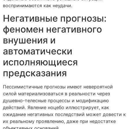
воспринимаются как неудачи.
Негативные прогнозы:
феномен негативного
внушения и
автоматически
исполняющиеся
предсказания
Пессимистичные прогнозы имеют невероятной
силой материализоваться в реальности через
душевно-телесные процессы и модификацию
действий. Явление ноцебо иллюстрирует, как
ожидание негативных последствий может довести к
их реальному проявлению, даже при недостатке
объективных оснований.