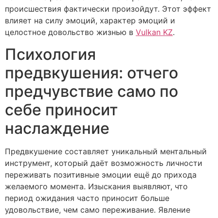
происшествия фактически произойдут. Этот эффект
влияет на силу эмоций, характер эмоций и
целостное довольство жизнью в
Vulkan KZ
.
Психология
предвкушения: отчего
предчувствие само по
себе приносит
наслаждение
Предвкушение составляет уникальный ментальный
инструмент, который даёт возможность личности
переживать позитивные эмоции ещё до прихода
желаемого момента. Изыскания выявляют, что
период ожидания часто приносит больше
удовольствие, чем само переживание. Явление