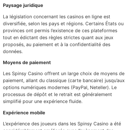
Paysage juridique
La législation concernant les casinos en ligne est
diversifiée, selon les pays et régions. Certains États ou
provinces ont permis l’existence de ces plateformes
tout en édictant des règles strictes quant aux jeux
proposés, au paiement et à la confidentialité des
données.
Moyens de paiement
Les Spinsy Casino offrent un large choix de moyens de
paiement, allant du classique (carte bancaire) jusqu’aux
options numériques modernes (PayPal, Neteller). Le
processus de dépôt et le retrait est généralement
simplifié pour une expérience fluide.
Expérience mobile
L’expérience des joueurs dans les Spinsy Casino a été