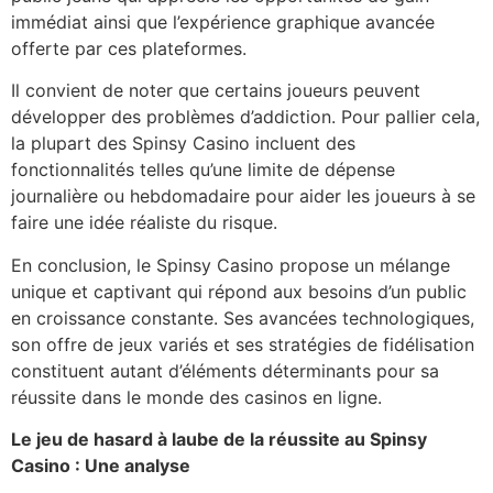
immédiat ainsi que l’expérience graphique avancée
offerte par ces plateformes.
Il convient de noter que certains joueurs peuvent
développer des problèmes d’addiction. Pour pallier cela,
la plupart des Spinsy Casino incluent des
fonctionnalités telles qu’une limite de dépense
journalière ou hebdomadaire pour aider les joueurs à se
faire une idée réaliste du risque.
En conclusion, le Spinsy Casino propose un mélange
unique et captivant qui répond aux besoins d’un public
en croissance constante. Ses avancées technologiques,
son offre de jeux variés et ses stratégies de fidélisation
constituent autant d’éléments déterminants pour sa
réussite dans le monde des casinos en ligne.
Le jeu de hasard à laube de la réussite au Spinsy
Casino : Une analyse