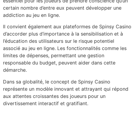
essentiel pour les joueurs de prendre conscience qu’un
certain nombre d’entre eux peuvent développer une
addiction au jeu en ligne.
Il convient également aux plateformes de Spinsy Casino
d’accorder plus d’importance à la sensibilisation et à
l’éducation des utilisateurs sur le risque potentiel
associé au jeu en ligne. Les fonctionnalités comme les
limites de dépenses, permettant une gestion
responsable du budget, peuvent aider dans cette
démarche.
Dans sa globalité, le concept de Spinsy Casino
représente un modèle innovant et attrayant qui répond
aux attentes croissantes des joueurs pour un
divertissement interactif et gratifiant.