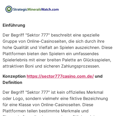
Einführung
Der Begriff "Sektor 777" beschreibt eine spezielle
Gruppe von Online-Casinoseiten, die sich durch ihre
hohe Qualität und Vielfalt an Spielen auszeichnen. Diese
Plattformen bieten den Spielern ein umfassendes
Spielerlebnis mit einer breiten Palette an Glücksspielen,
attraktiven Boni und sicheren Zahlungsprozessen.
Konzeption
https://sector777casino.com.de/
und
Definition
Der Begriff "Sektor 777" ist kein offizielles Merkmal
oder Logo, sondern vielmehr eine fiktive Bezeichnung
für eine Klasse von Online-Casinoseiten. Diese
Plattformen teilen bestimmte Merkmale und