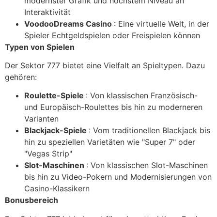
modernster Grafik und höchstem Niveau an
Interaktivität
VoodooDreams Casino
: Eine virtuelle Welt, in der
Spieler Echtgeldspielen oder Freispielen können
Typen von Spielen
Der Sektor 777 bietet eine Vielfalt an Spieltypen. Dazu
gehören:
Roulette-Spiele
: Von klassischen Französisch-
und Europäisch-Roulettes bis hin zu moderneren
Varianten
Blackjack-Spiele
: Vom traditionellen Blackjack bis
hin zu speziellen Varietäten wie "Super 7" oder
"Vegas Strip"
Slot-Maschinen
: Von klassischen Slot-Maschinen
bis hin zu Video-Pokern und Modernisierungen von
Casino-Klassikern
Bonusbereich