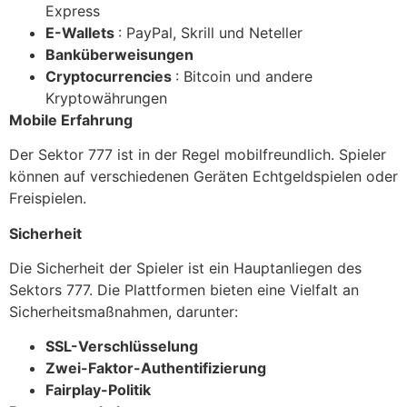
Express
E-Wallets
: PayPal, Skrill und Neteller
Banküberweisungen
Cryptocurrencies
: Bitcoin und andere
Kryptowährungen
Mobile Erfahrung
Der Sektor 777 ist in der Regel mobilfreundlich. Spieler
können auf verschiedenen Geräten Echtgeldspielen oder
Freispielen.
Sicherheit
Die Sicherheit der Spieler ist ein Hauptanliegen des
Sektors 777. Die Plattformen bieten eine Vielfalt an
Sicherheitsmaßnahmen, darunter:
SSL-Verschlüsselung
Zwei-Faktor-Authentifizierung
Fairplay-Politik