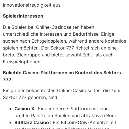
Innovationsfreudigkeit aus.
Spielerinteressen
Die Spieler bei Online-Casinoseiten haben
unterschiedliche Interessen und Bedürfnisse. Einige
suchen nach Echtgeldspielen, während andere kostenlos
spielen möchten. Der Sektor 777 richtet sich an eine
breite Zielgruppe und bietet sowohl Echt- als auch
Freispieloptionen.
Beliebte Casino-Plattformen im Kontext des Sektors
777
Einige der bekanntesten Online-Casinoseiten, die zum
Sektor 777 gehören, sind:
Casino X
: Eine moderne Plattform mit einer
breiten Palette an Spielen und attraktiven Boni
BitStarz Casino
: Ein Bitcoin-Only-Anbieter mit