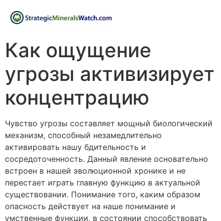
Как ощущение
угрозы активизирует
концентрацию
Чувство угрозы составляет мощный биологический
механизм, способный незамедлительно
активировать нашу бдительность и
сосредоточенность. Данный явление основательно
встроен в нашей эволюционной хронике и не
перестает играть главную функцию в актуальной
существовании. Понимание того, каким образом
опасность действует на наше понимание и
умственные функции, в состоянии способствовать