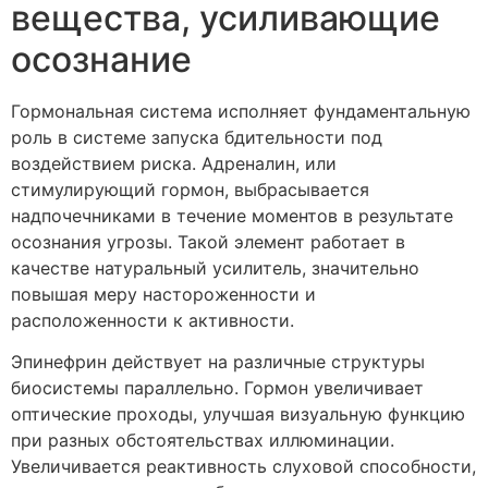
вещества, усиливающие
осознание
Гормональная система исполняет фундаментальную
роль в системе запуска бдительности под
воздействием риска. Адреналин, или
стимулирующий гормон, выбрасывается
надпочечниками в течение моментов в результате
осознания угрозы. Такой элемент работает в
качестве натуральный усилитель, значительно
повышая меру настороженности и
расположенности к активности.
Эпинефрин действует на различные структуры
биосистемы параллельно. Гормон увеличивает
оптические проходы, улучшая визуальную функцию
при разных обстоятельствах иллюминации.
Увеличивается реактивность слуховой способности,