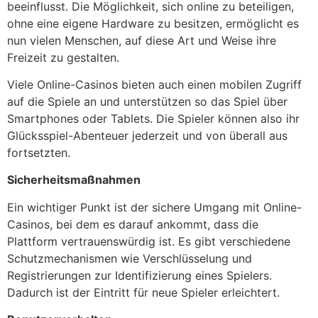
beeinflusst. Die Möglichkeit, sich online zu beteiligen,
ohne eine eigene Hardware zu besitzen, ermöglicht es
nun vielen Menschen, auf diese Art und Weise ihre
Freizeit zu gestalten.
Viele Online-Casinos bieten auch einen mobilen Zugriff
auf die Spiele an und unterstützen so das Spiel über
Smartphones oder Tablets. Die Spieler können also ihr
Glücksspiel-Abenteuer jederzeit und von überall aus
fortsetzten.
Sicherheitsmaßnahmen
Ein wichtiger Punkt ist der sichere Umgang mit Online-
Casinos, bei dem es darauf ankommt, dass die
Plattform vertrauenswürdig ist. Es gibt verschiedene
Schutzmechanismen wie Verschlüsselung und
Registrierungen zur Identifizierung eines Spielers.
Dadurch ist der Eintritt für neue Spieler erleichtert.