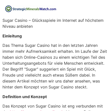
Sugar Casino – Glücksspiele im Internet auf höchstem
Niveau anbieten
Einleitung
Das Thema Sugar Casino hat in den letzten Jahren
immer mehr Aufmerksamkeit erhalten. Im Laufe der Zeit
haben sich Online-Casinos zu einem wichtigen Teil des
Unterhaltungsangebots für viele Menschen entwickelt.
Der Begriff "Sugar" suggeriert ein Spiel mit Glück,
Freude und vielleicht auch etwas Süßem dabei. In
diesem Artikel möchten wir uns daher ansehen, was
hinter dem Konzept von Sugar Casino steckt.
Definition und Konzept
Das Konzept von Sugar Casino ist eng verbunden mit