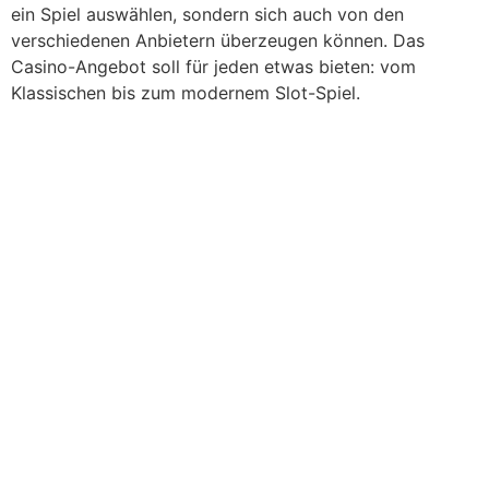
ein Spiel auswählen, sondern sich auch von den
verschiedenen Anbietern überzeugen können. Das
Casino-Angebot soll für jeden etwas bieten: vom
Klassischen bis zum modernem Slot-Spiel.