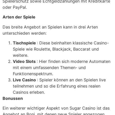
Spielerschutz sowie Echtgeldzahlungen mit Kreditkarte
oder PayPal.
Arten der Spiele
Das breite Angebot an Spielen kann in drei Arten
unterschieden werden:
Tischspiele
: Diese beinhalten klassische Casino-
Spiele wie Roulette, Blackjack, Baccarat und
weitere.
Video Slots
: Hier finden sich moderne Automaten
mit einem umfassenden Themen- und
Funktionenspektrum.
Live Casino
: Spieler können an den Spielen live
teilnehmen und so die Erfahrung eines realen
Casinos erleben.
Bonussen
Ein weiterer wichtiger Aspekt von Sugar Casino ist das
Angebot an Boni, mit denen neue Spieler angezogen