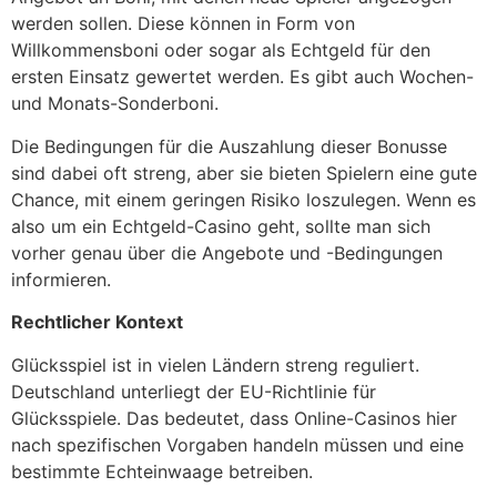
werden sollen. Diese können in Form von
Willkommensboni oder sogar als Echtgeld für den
ersten Einsatz gewertet werden. Es gibt auch Wochen-
und Monats-Sonderboni.
Die Bedingungen für die Auszahlung dieser Bonusse
sind dabei oft streng, aber sie bieten Spielern eine gute
Chance, mit einem geringen Risiko loszulegen. Wenn es
also um ein Echtgeld-Casino geht, sollte man sich
vorher genau über die Angebote und -Bedingungen
informieren.
Rechtlicher Kontext
Glücksspiel ist in vielen Ländern streng reguliert.
Deutschland unterliegt der EU-Richtlinie für
Glücksspiele. Das bedeutet, dass Online-Casinos hier
nach spezifischen Vorgaben handeln müssen und eine
bestimmte Echteinwaage betreiben.