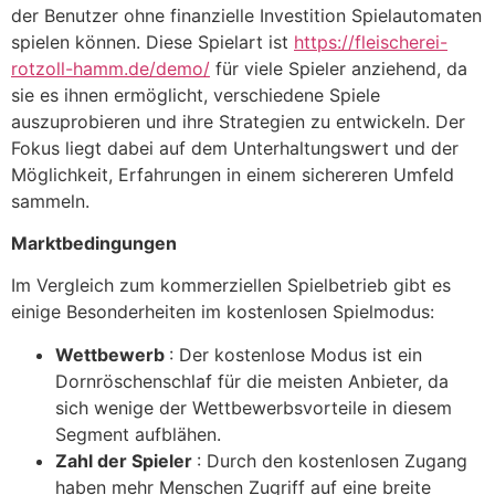
der Benutzer ohne finanzielle Investition Spielautomaten
spielen können. Diese Spielart ist
https://fleischerei-
rotzoll-hamm.de/demo/
für viele Spieler anziehend, da
sie es ihnen ermöglicht, verschiedene Spiele
auszuprobieren und ihre Strategien zu entwickeln. Der
Fokus liegt dabei auf dem Unterhaltungswert und der
Möglichkeit, Erfahrungen in einem sichereren Umfeld
sammeln.
Marktbedingungen
Im Vergleich zum kommerziellen Spielbetrieb gibt es
einige Besonderheiten im kostenlosen Spielmodus:
Wettbewerb
: Der kostenlose Modus ist ein
Dornröschenschlaf für die meisten Anbieter, da
sich wenige der Wettbewerbsvorteile in diesem
Segment aufblähen.
Zahl der Spieler
: Durch den kostenlosen Zugang
haben mehr Menschen Zugriff auf eine breite