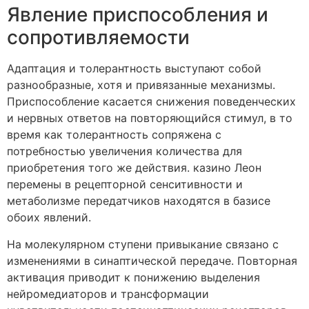
Явление приспособления и
сопротивляемости
Адаптация и толерантность выступают собой
разнообразные, хотя и привязанные механизмы.
Приспособление касается снижения поведенческих
и нервных ответов на повторяющийся стимул, в то
время как толерантность сопряжена с
потребностью увеличения количества для
приобретения того же действия. казино Леон
перемены в рецепторной сенситивности и
метаболизме передатчиков находятся в базисе
обоих явлений.
На молекулярном ступени привыкание связано с
изменениями в синаптической передаче. Повторная
активация приводит к понижению выделения
нейромедиаторов и трансформации