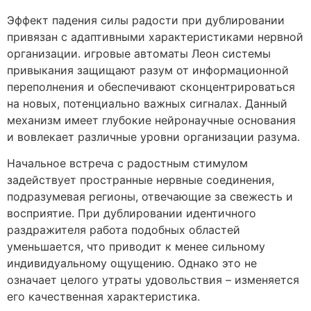
Эффект падения силы радости при дублировании
привязан с адаптивными характеристиками нервной
организации. игровые автоматы Леон системы
привыкания защищают разум от информационной
переполнения и обеспечивают сконцентрироваться
на новых, потенциально важных сигналах. Данный
механизм имеет глубокие нейронаучные основания
и вовлекает различные уровни организации разума.
Начальное встреча с радостным стимулом
задействует пространные нервные соединения,
подразумевая регионы, отвечающие за свежесть и
восприятие. При дублировании идентичного
раздражителя работа подобных областей
уменьшается, что приводит к менее сильному
индивидуальному ощущению. Однако это не
означает целого утраты удовольствия – изменяется
его качественная характеристика.