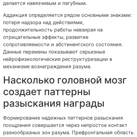
делается навязчивым и пагубным.
Аддикция определяется рядом основными знаками:
потеря надзора над действиями,
продолжительность работы невзирая на
отрицательные эффекты, развитие
сопротивляемости и абстинентского состояния.
Данные перемены показывают серьезные
нейрофизиологические реструктуризации в
механизме вознаграждения разума.
Насколько головной мозг
создает паттерны
разыскания награды
Формирование надежных паттернов разыскания
поощрения совершается через непростое контакт
разнообразных зон разума. Префронтальная область