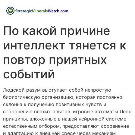
По какой причине
интеллект тянется к
повтор приятных
событий
Людской разум выступает собой непростую
биологическую организацию, которая постоянно
склонна к получению позитивных чувств и
сторонению плохих опытов. игровые автоматы Леон
принципы, вложенные в нашей нейронной системе
естественным отбором, предоставляют сохранение
и адаптацию к внешней среде через механизм