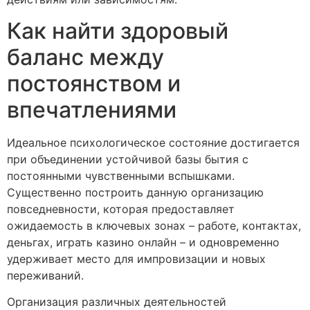
Как найти здоровый
баланс между
постоянством и
впечатлениями
Идеальное психологическое состояние достигается
при объединении устойчивой базы бытия с
постоянными чувственными вспышками.
Существенно построить данную организацию
повседневности, которая предоставляет
ожидаемость в ключевых зонах – работе, контактах,
деньгах, играть казино онлайн – и одновременно
удерживает место для импровизации и новых
переживаний.
Организация различных деятельностей