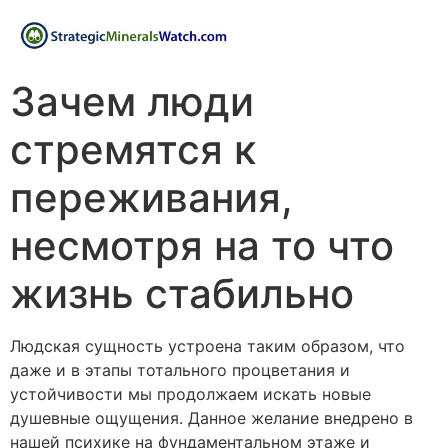
Зачем люди
стремятся к
переживания,
несмотря на то что
жизнь стабильно
Людская сущность устроена таким образом, что
даже и в этапы тотального процветания и
устойчивости мы продолжаем искать новые
душевные ощущения. Данное желание внедрено в
нашей психике на фундаментальном этаже и