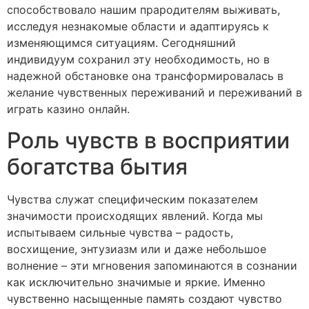
способствовало нашим прародителям выживать,
исследуя незнакомые области и адаптируясь к
изменяющимся ситуациям. Сегодняшний
индивидуум сохранил эту необходимость, но в
надежной обстановке она трансформировалась в
желание чувственных переживаний и переживаний в
играть казино онлайн.
Роль чувств в восприятии
богатства бытия
Чувства служат специфическим показателем
значимости происходящих явлений. Когда мы
испытываем сильные чувства – радость,
восхищение, энтузиазм или и даже небольшое
волнение – эти мгновения запоминаются в сознании
как исключительно значимые и яркие. Именно
чувственно насыщенные память создают чувство