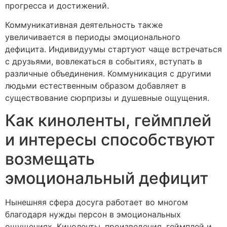
прогресса и достижений.
Коммуникативная деятельность также
увеличивается в периоды эмоционального
дефицита. Индивидуумы стартуют чаще встречаться
с друзьями, вовлекаться в событиях, вступать в
различные объединения. Коммуникация с другими
людьми естественным образом добавляет в
существование сюрпризы и душевные ощущения.
Как киноленты, геймплей
и интересы способствуют
возмещать
эмоциональный дефицит
Нынешняя сфера досуга работает во многом
благодаря нужды персон в эмоциональных
ощущениях. Киноленты, произведения, геймплей и