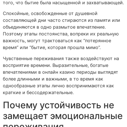
того, что бытие была насыщенной и захватывающей.
Спокойные, освобожденные от душевной
составляющей дни часто стираются из памяти или
объединяются в одно размытое впечатление.
Поэтому этапы постоянства, вопреки их реальную
важность, могут трактоваться как “потерянное
время” или “бытие, которая прошла мимо”.
Чувственные переживания также воздействуют на
восприятие времени. Выразительные, богатые
впечатлениями в онлайн казино периоды выглядят
более длинными и важными, в то время как
однообразные этапы лично воспринимаются как
краткие и бессодержательные.
Почему устойчивость не
замещает эмоциональные
переживания