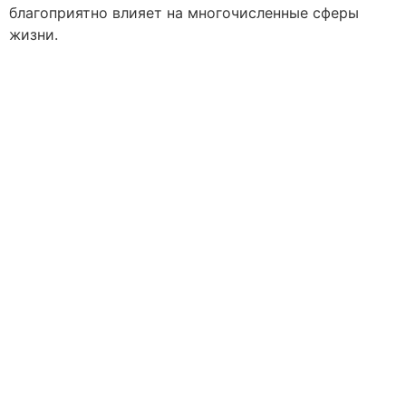
благоприятно влияет на многочисленные сферы
жизни.