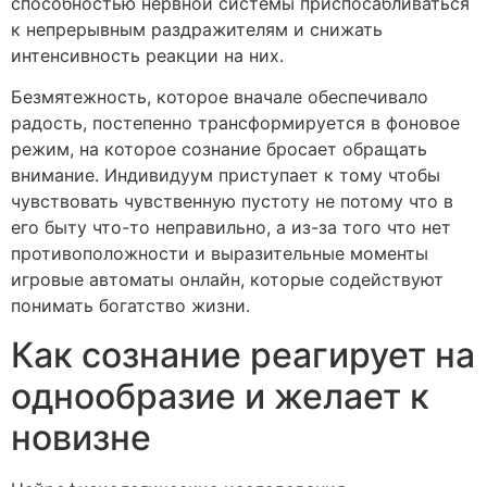
способностью нервной системы приспосабливаться
к непрерывным раздражителям и снижать
интенсивность реакции на них.
Безмятежность, которое вначале обеспечивало
радость, постепенно трансформируется в фоновое
режим, на которое сознание бросает обращать
внимание. Индивидуум приступает к тому чтобы
чувствовать чувственную пустоту не потому что в
его быту что-то неправильно, а из-за того что нет
противоположности и выразительные моменты
игровые автоматы онлайн, которые содействуют
понимать богатство жизни.
Как сознание реагирует на
однообразие и желает к
новизне