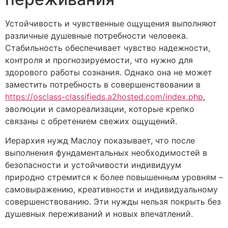
Устойчивость и чувственные ощущения выполняют
различные душевные потребности человека.
Стабильность обеспечивает чувство надежности,
контроля и прогнозируемости, что нужно для
здорового работы сознания. Однако она не может
заместить потребность в совершенствовании в
https://osclass-classifieds.a2hosted.com/index.php
,
эволюции и самореализации, которые крепко
связаны с обретением свежих ощущений.
Иерархия нужд Маслоу показывает, что после
выполнения фундаментальных необходимостей в
безопасности и устойчивости индивидуум
природно стремится к более повышенным уровням –
самовыражению, креативности и индивидуальному
совершенствованию. Эти нужды нельзя покрыть без
душевных переживаний и новых впечатлений.