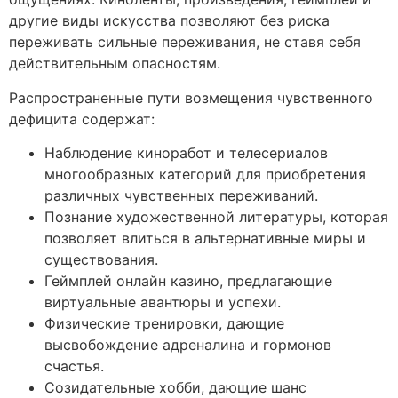
другие виды искусства позволяют без риска
переживать сильные переживания, не ставя себя
действительным опасностям.
Распространенные пути возмещения чувственного
дефицита содержат:
Наблюдение киноработ и телесериалов
многообразных категорий для приобретения
различных чувственных переживаний.
Познание художественной литературы, которая
позволяет влиться в альтернативные миры и
существования.
Геймплей онлайн казино, предлагающие
виртуальные авантюры и успехи.
Физические тренировки, дающие
высвобождение адреналина и гормонов
счастья.
Созидательные хобби, дающие шанс