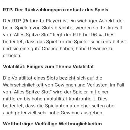
RTP: Der Rückzahlungsprozentsatz des Spiels
Der RTP (Return to Player) ist ein wichtiger Aspekt, der
beim Spielen von Slots beachtet werden sollte. Im Fall
von "Alles Spitze Slot" liegt der RTP bei 96 %. Dies
bedeutet, dass das Spiel für die Spieler sehr rentabel ist
und sie eine gute Chance haben, hohe Gewinne zu
erzielen.
Volatilität: Einiges zum Thema Volatilität
Die Volatilität eines Slots bezieht sich auf die
Wahrscheinlichkeit von Gewinnen und Verlusten. Im Fall
von "Alles Spitze Slot" wird der Spieler mit einer
mittleren bis hohen Volatilität konfrontiert. Dies
bedeutet, dass die Spielautomaten eher selten aber
auch potenziell sehr hohe Gewinne ausgeben.
Wettbeträge: Vielfältige Wettmöglichkeiten