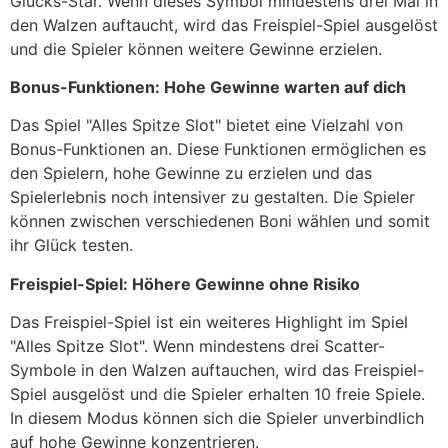
Glücks-Stär. Wenn dieses Symbol mindestens drei Mal in
den Walzen auftaucht, wird das Freispiel-Spiel ausgelöst
und die Spieler können weitere Gewinne erzielen.
Bonus-Funktionen: Hohe Gewinne warten auf dich
Das Spiel "Alles Spitze Slot" bietet eine Vielzahl von
Bonus-Funktionen an. Diese Funktionen ermöglichen es
den Spielern, hohe Gewinne zu erzielen und das
Spielerlebnis noch intensiver zu gestalten. Die Spieler
können zwischen verschiedenen Boni wählen und somit
ihr Glück testen.
Freispiel-Spiel: Höhere Gewinne ohne Risiko
Das Freispiel-Spiel ist ein weiteres Highlight im Spiel
"Alles Spitze Slot". Wenn mindestens drei Scatter-
Symbole in den Walzen auftauchen, wird das Freispiel-
Spiel ausgelöst und die Spieler erhalten 10 freie Spiele.
In diesem Modus können sich die Spieler unverbindlich
auf hohe Gewinne konzentrieren.