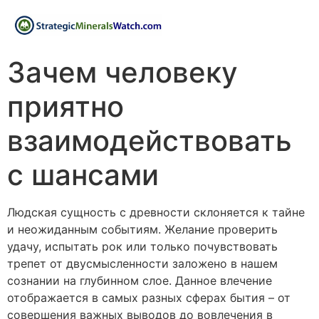
Зачем человеку
приятно
взаимодействовать
с шансами
Людская сущность с древности склоняется к тайне
и неожиданным событиям. Желание проверить
удачу, испытать рок или только почувствовать
трепет от двусмысленности заложено в нашем
сознании на глубинном слое. Данное влечение
отображается в самых разных сферах бытия – от
совершения важных выводов до вовлечения в