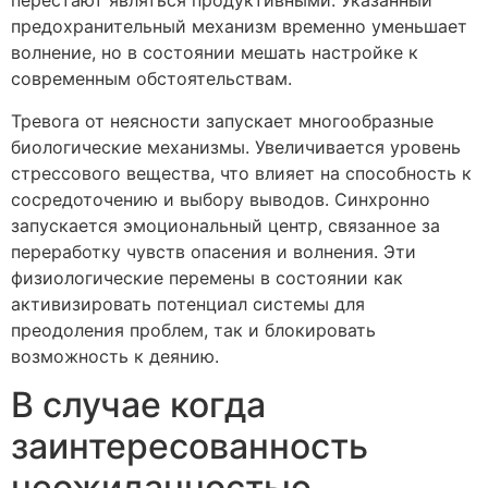
перестают являться продуктивными. Указанный
предохранительный механизм временно уменьшает
волнение, но в состоянии мешать настройке к
современным обстоятельствам.
Тревога от неясности запускает многообразные
биологические механизмы. Увеличивается уровень
стрессового вещества, что влияет на способность к
сосредоточению и выбору выводов. Синхронно
запускается эмоциональный центр, связанное за
переработку чувств опасения и волнения. Эти
физиологические перемены в состоянии как
активизировать потенциал системы для
преодоления проблем, так и блокировать
возможность к деянию.
В случае когда
заинтересованность
неожиданностью