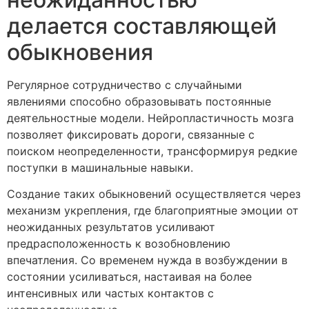
делается составляющей
обыкновения
Регулярное сотрудничество с случайными
явлениями способно образовывать постоянные
деятельностные модели. Нейропластичность мозга
позволяет фиксировать дороги, связанные с
поиском неопределенности, трансформируя редкие
поступки в машинальные навыки.
Создание таких обыкновений осуществляется через
механизм укрепления, где благоприятные эмоции от
неожиданных результатов усиливают
предрасположенность к возобновлению
впечатления. Со временем нужда в возбуждении в
состоянии усиливаться, настаивая на более
интенсивных или частых контактов с