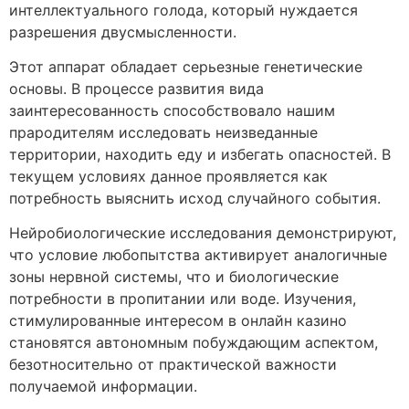
интеллектуального голода, который нуждается
разрешения двусмысленности.
Этот аппарат обладает серьезные генетические
основы. В процессе развития вида
заинтересованность способствовало нашим
прародителям исследовать неизведанные
территории, находить еду и избегать опасностей. В
текущем условиях данное проявляется как
потребность выяснить исход случайного события.
Нейробиологические исследования демонстрируют,
что условие любопытства активирует аналогичные
зоны нервной системы, что и биологические
потребности в пропитании или воде. Изучения,
стимулированные интересом в онлайн казино
становятся автономным побуждающим аспектом,
безотносительно от практической важности
получаемой информации.