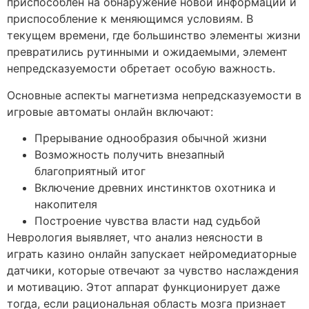
приспособлен на обнаружение новой информации и
приспособление к меняющимся условиям. В
текущем времени, где большинство элементы жизни
превратились рутинными и ожидаемыми, элемент
непредсказуемости обретает особую важность.
Основные аспекты магнетизма непредсказуемости в
игровые автоматы онлайн включают:
Прерывание однообразия обычной жизни
Возможность получить внезапный
благоприятный итог
Включение древних инстинктов охотника и
накопителя
Построение чувства власти над судьбой
Неврология выявляет, что анализ неясности в
играть казино онлайн запускает нейромедиаторные
датчики, которые отвечают за чувство наслаждения
и мотивацию. Этот аппарат функционирует даже
тогда, если рациональная область мозга признает