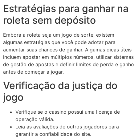
Estratégias para ganhar na
roleta sem depósito
Embora a roleta seja um jogo de sorte, existem
algumas estratégias que você pode adotar para
aumentar suas chances de ganhar. Algumas dicas úteis
incluem apostar em múltiplos números, utilizar sistemas
de gestão de apostas e definir limites de perda e ganho
antes de começar a jogar.
Verificação da justiça do
jogo
Verifique se o cassino possui uma licença de
operação válida.
Leia as avaliações de outros jogadores para
garantir a confiabilidade do site.