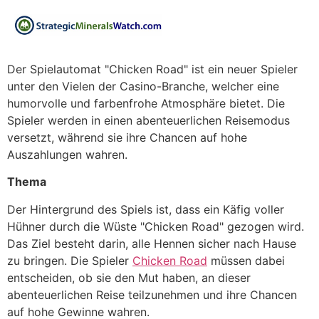
Der Spielautomat "Chicken Road" ist ein neuer Spieler
unter den Vielen der Casino-Branche, welcher eine
humorvolle und farbenfrohe Atmosphäre bietet. Die
Spieler werden in einen abenteuerlichen Reisemodus
versetzt, während sie ihre Chancen auf hohe
Auszahlungen wahren.
Thema
Der Hintergrund des Spiels ist, dass ein Käfig voller
Hühner durch die Wüste "Chicken Road" gezogen wird.
Das Ziel besteht darin, alle Hennen sicher nach Hause
zu bringen. Die Spieler
Chicken Road
müssen dabei
entscheiden, ob sie den Mut haben, an dieser
abenteuerlichen Reise teilzunehmen und ihre Chancen
auf hohe Gewinne wahren.