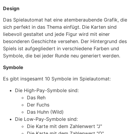
Design
Das Spielautomat hat eine atemberaubende Grafik, die
sich perfekt in das Thema einfügt. Die Karten sind
liebevoll gestaltet und jede Figur wird mit einer
besonderen Geschichte versehen. Der Hintergrund des
Spiels ist aufgegliedert in verschiedene Farben und
Symbole, die bei jeder Runde neu generiert werden.
Symbole
Es gibt insgesamt 10 Symbole im Spielautomat:
Die High-Pay-Symbole sind:
Das Reh
Der Fuchs
Das Huhn (Wild)
Die Low-Pay-Symbole sind:
Die Karte mit dem Zahlenwert "J"
Die Karte mit dem Zahlenwert "Q"