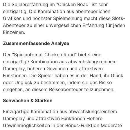
Die Spielererfahrung im "Chicken Road" ist sehr
einzigartig. Die Kombination aus abenteuerlichen
Grafiken und höchster Spielmeinung macht diese Slots-
Abenteuer zu einer unvergesslichen Erfahrung für jeden
Einzelnen.
Zusammenfassende Analyse
Der "Spielautomat Chicken Road" bietet eine
einzigartige Kombination aus abwechslungsreichem
Gameplay, höheren Gewinnen und attraktiven
Funktionen. Die Spieler haben es in der Hand, ihr Glück
oder Unglück zu bestimmen, indem sie das Risiko
eingehen, an diesem Reiseabenteuer teilzunehmen.
Schwächen & Stärken
Einzigartige Kombination aus abwechslungsreichem
Gameplay und attraktiven Funktionen Höhere
Gewinnmöglichkeiten in der Bonus-Funktion Moderate