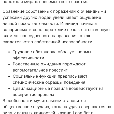
порождая мираж повсеместного счастья.
Сравнение собственных поражений с очевидными
успехами других людей увеличивает ощущение
личной несостоятельности. Индивид начинает
воспринимать свое поражение не как естественную
элемент повседневного направления, а как
свидетельство собственной неспособности.
Трудовое обстановка образует нормы
эффективности
Родственные ожидания порождают
вспомогательное прессинг
Социальные функции предписывают
специфические образцы поведения
Цивилизационные правила воздействуют на
восприятие провала
В особенности мучительным становится
общественное неудача, когда неудача свершается на
виду у важных личностей. казино Leon Bet в