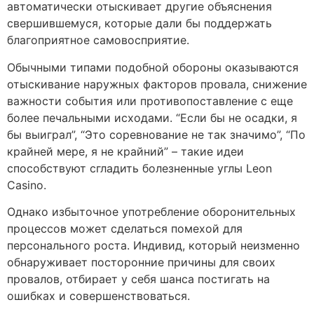
автоматически отыскивает другие объяснения
свершившемуся, которые дали бы поддержать
благоприятное самовосприятие.
Обычными типами подобной обороны оказываются
отыскивание наружных факторов провала, снижение
важности события или противопоставление с еще
более печальными исходами. “Если бы не осадки, я
бы выиграл”, “Это соревнование не так значимо”, “По
крайней мере, я не крайний” – такие идеи
способствуют сгладить болезненные углы Leon
Casino.
Однако избыточное употребление оборонительных
процессов может сделаться помехой для
персонального роста. Индивид, который неизменно
обнаруживает посторонние причины для своих
провалов, отбирает у себя шанса постигать на
ошибках и совершенствоваться.