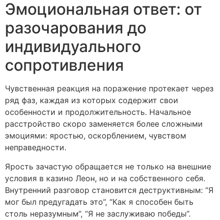
Эмоциональная ответ: от
разочарования до
индивидуального
сопротивления
Чувственная реакция на поражение протекает через
ряд фаз, каждая из которых содержит свои
особенности и продолжительность. Начальное
расстройство скоро заменяется более сложными
эмоциями: яростью, оскорблением, чувством
неправедности.
Ярость зачастую обращается не только на внешние
условия в казино Леон, но и на собственного себя.
Внутренний разговор становится деструктивным: “Я
мог был предугадать это”, “Как я способен быть
столь неразумным”, “Я не заслуживаю победы”.