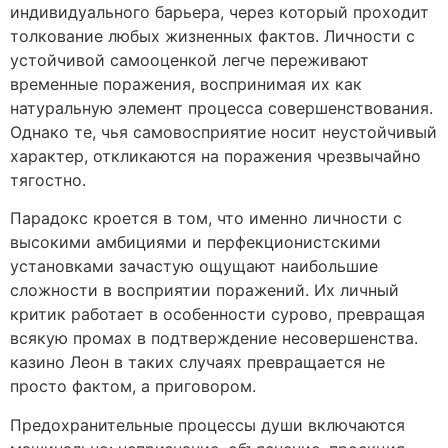
индивидуального барьера, через который проходит
толкование любых жизненных фактов. Личности с
устойчивой самооценкой легче переживают
временные поражения, воспринимая их как
натуральную элемент процесса совершенствования.
Однако те, чья самовосприятие носит неустойчивый
характер, откликаются на поражения чрезвычайно
тягостно.
Парадокс кроется в том, что именно личности с
высокими амбициями и перфекционистскими
установками зачастую ощущают наибольшие
сложности в восприятии поражений. Их личный
критик работает в особенности сурово, превращая
всякую промах в подтверждение несовершенства.
казино Леон в таких случаях превращается не
просто фактом, а приговором.
Предохранительные процессы души включаются