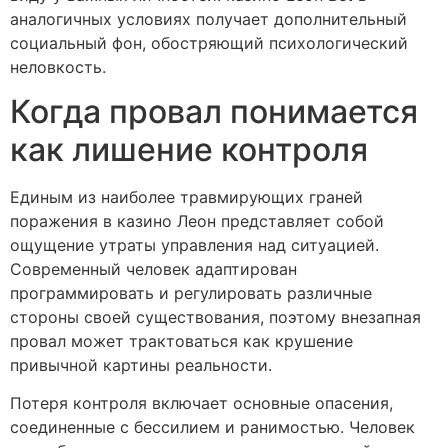
аналогичных условиях получает дополнительный
социальный фон, обостряющий психологический
неловкость.
Когда провал понимается
как лишение контроля
Единым из наиболее травмирующих граней
поражения в казино Леон представляет собой
ощущение утраты управления над ситуацией.
Современный человек адаптирован
программировать и регулировать различные
стороны своей существования, поэтому внезапная
провал может трактоваться как крушение
привычной картины реальности.
Потеря контроля включает основные опасения,
соединенные с бессилием и ранимостью. Человек