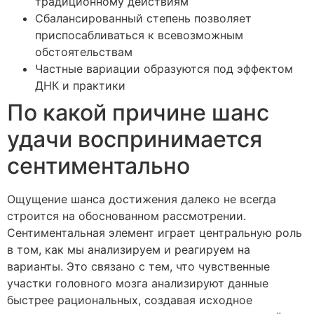
традиционному действиям
Сбалансированный степень позволяет
приспосабливаться к всевозможным
обстоятельствам
Частные вариации образуются под эффектом
ДНК и практики
По какой причине шанс
удачи воспринимается
сентиментально
Ощущение шанса достижения далеко не всегда
строится на обоснованном рассмотрении.
Сентиментальная элемент играет центральную роль
в том, как мы анализируем и реагируем на
варианты. Это связано с тем, что чувственные
участки головного мозга анализируют данные
быстрее рациональных, создавая исходное