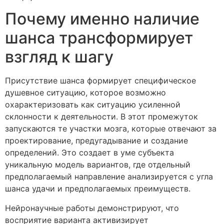
Почему именно наличие
шанса трансформирует
взгляд к шагу
Присутствие шанса формирует специфическое
душевное ситуацию, которое возможно
охарактеризовать как ситуацию усиленной
склонности к деятельности. В этот промежуток
запускаются те участки мозга, которые отвечают за
проектирование, предугадывание и создание
определений. Это создает в уме субъекта
уникальную модель вариантов, где отдельный
предполагаемый направление анализируется с угла
шанса удачи и предполагаемых преимуществ.
Нейронаучные работы демонстрируют, что
восприятие варианта активизирует