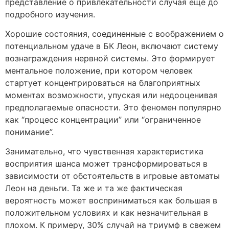
представление о привлекательности случая ещё до
подробного изучения.
Хорошие состояния, соединенные с воображением о
потенциальном удаче в БК Леон, включают систему
вознаграждения нервной системы. Это формирует
ментальное положение, при котором человек
стартует концентрироваться на благоприятных
моментах возможности, упуская или недооценивая
предполагаемые опасности. Это феномен популярно
как “процесс концентрации” или “ограниченное
понимание”.
Занимательно, что чувственная характеристика
восприятия шанса может трансформироваться в
зависимости от обстоятельств в игровые автоматы
Леон на деньги. Та же и та же фактическая
вероятность может восприниматься как большая в
положительном условиях и как незначительная в
плохом. К примеру, 30% случай на триумф в свежем