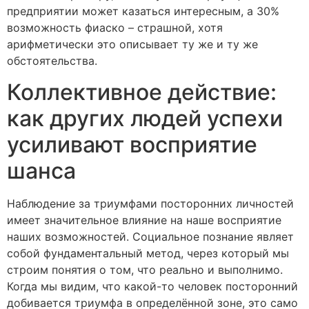
предприятии может казаться интересным, а 30%
возможность фиаско – страшной, хотя
арифметически это описывает ту же и ту же
обстоятельства.
Коллективное действие:
как других людей успехи
усиливают восприятие
шанса
Наблюдение за триумфами посторонних личностей
имеет значительное влияние на наше восприятие
наших возможностей. Социальное познание являет
собой фундаментальный метод, через который мы
строим понятия о том, что реально и выполнимо.
Когда мы видим, что какой-то человек посторонний
добивается триумфа в определённой зоне, это само