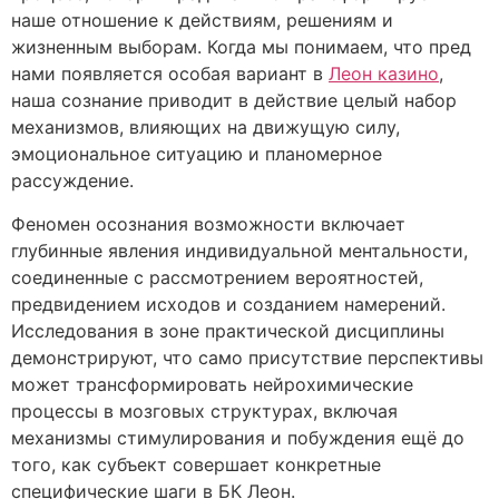
наше отношение к действиям, решениям и
жизненным выборам. Когда мы понимаем, что пред
нами появляется особая вариант в
Леон казино
,
наша сознание приводит в действие целый набор
механизмов, влияющих на движущую силу,
эмоциональное ситуацию и планомерное
рассуждение.
Феномен осознания возможности включает
глубинные явления индивидуальной ментальности,
соединенные с рассмотрением вероятностей,
предвидением исходов и созданием намерений.
Исследования в зоне практической дисциплины
демонстрируют, что само присутствие перспективы
может трансформировать нейрохимические
процессы в мозговых структурах, включая
механизмы стимулирования и побуждения ещё до
того, как субъект совершает конкретные
специфические шаги в БК Леон.