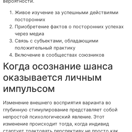
вероятности.
Живое изучение за успешными действиями
посторонних
Приобретение фактов о посторонних успехах
через медиа
Связь с субъектами, обладающими
положительный практику
Включение в сообществах союзников
Когда осознание шанса
оказывается личным
импульсом
Изменение внешнего восприятия варианта во
глубинную стимулирование представляет собой
непростой психологический явление. Этот
изменение происходит тогда, когда индивид
стартует трактовать перспективу не просто как