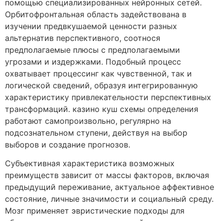
помощью специализированных нейронных сетей.
Орбитофронтальная область задействована в
изучении предвкушаемой ценности разных
альтернатив перспективного, соотнося
предполагаемые плюсы с предполагаемыми
угрозами и издержками. Подобный процесс
охватывает процессинг как чувственной, так и
логической сведений, образуя интегрированную
характеристику привлекательности перспективных
трансформаций. казино куш схемы определения
работают самопроизвольно, регулярно на
подсознательном ступени, действуя на выбор
выборов и создание прогнозов.
Субъективная характеристика возможных
преимуществ зависит от массы факторов, включая
предыдущий переживание, актуальное аффективное
состояние, личные значимости и социальный среду.
Мозг применяет эвристические подходы для