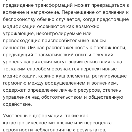
предвидение трансформаций может превращаться в
волнение и напряжение. Перемещение от волнения к
беспокойству обычно случается, когда предстоящие
модификации осознаются как возможно
угрожающие, неконтролируемые или
превосходящие приспособительные шансы
личности. Личная расположенность к тревожности,
предыдущий травматический опыт и текущий
уровень напряжения могут значительно влиять на
то, каким способом осознаются перспективные
модификации. казино куш элементы, регулирующие
гармонию между воодушевлением и волнением,
содержат определение личных ресурсов, степень
управления над обстоятельством и общественную
содействие.
Умственные деформации, такие как
катастрофическое мышление или переоценка
вероятности неблагоприятных результатов,