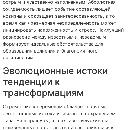
острым и чувственно наполненным. Абсолютная
ожидаемость лишает событие составляющей
новизны и сокращает заинтересованность, в то
время как чрезмерная неопределенность может
инициировать напряженность и стресс. Наилучший
равновесие между известным и неведомым
формирует идеальные обстоятельства для
образования волнения и благоприятного
антиципации.
Эволюционные истоки
тенденции к
трансформациям
Стремление к переменам обладает прочные
эволюционные истоки и связано с сохранением
типа. Наш пращуры, что активно изыскивали
неизведанные пространства и настраивались к