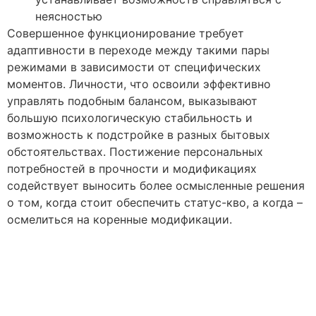
неясностью
Совершенное функционирование требует
адаптивности в переходе между такими пары
режимами в зависимости от специфических
моментов. Личности, что освоили эффективно
управлять подобным балансом, выказывают
большую психологическую стабильность и
возможность к подстройке в разных бытовых
обстоятельствах. Постижение персональных
потребностей в прочности и модификациях
содействует выносить более осмысленные решения
о том, когда стоит обеспечить статус-кво, а когда –
осмелиться на коренные модификации.