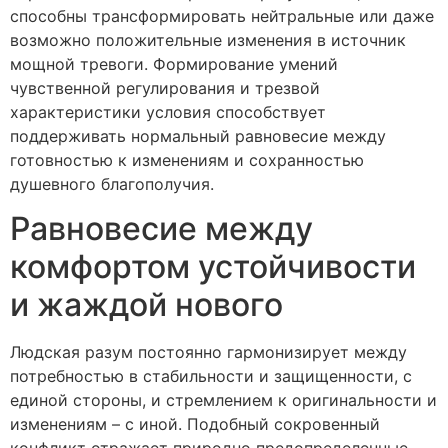
способны трансформировать нейтральные или даже
возможно положительные изменения в источник
мощной тревоги. Формирование умений
чувственной регулирования и трезвой
характеристики условия способствует
поддерживать нормальный равновесие между
готовностью к изменениям и сохранностью
душевного благополучия.
Равновесие между
комфортом устойчивости
и жаждой нового
Людская разум постоянно гармонизирует между
потребностью в стабильности и защищенности, с
единой стороны, и стремлением к оригинальности и
изменениям – с иной. Подобный сокровенный