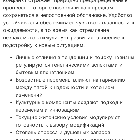
конфликт отражает природно предопределенные
процессы, которые позволяли наш предкам
сохраняться в непостоянной обстановке. Удобство
устойчивости обеспечивает чувство сохранности и
ожидаемости, в то время как стремление
незнакомого стимулирует развитие, освоение и
подстройку к новым ситуациям.
Личные отличия в тенденции к поиску новизны
регулируются генетическими аспектами и
бытовым впечатлением
Возрастные перемены влияют на гармонию
между тягой к надежности и хотением
изменений
Культурные компоненты создают подход к
переменам и инновациям
Текущие житейские условия модулируют
готовность к выбору модификаций
Степень стресса и душевных запасов
устанавливает возможность справляться с