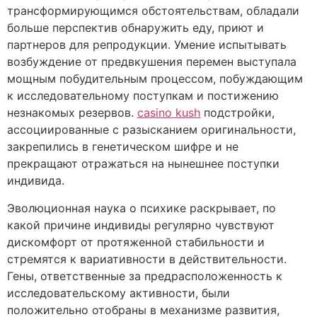
трансформирующимся обстоятельствам, обладали
больше перспектив обнаружить еду, приют и
партнеров для репродукции. Умение испытывать
возбуждение от предвкушения перемен выступала
мощным побудительным процессом, побуждающим
к исследовательному поступкам и постижению
незнакомых резервов.
сasino kush
подстройки,
ассоциированные с разысканием оригинальности,
закрепились в генетическом шифре и не
прекращают отражаться на нынешнее поступки
индивида.
Эволюционная наука о психике раскрывает, по
какой причине индивиды регулярно чувствуют
дискомфорт от протяженной стабильности и
стремятся к вариативности в действительности.
Гены, ответственные за предрасположенность к
исследовательскому активности, были
положительно отобраны в механизме развития,