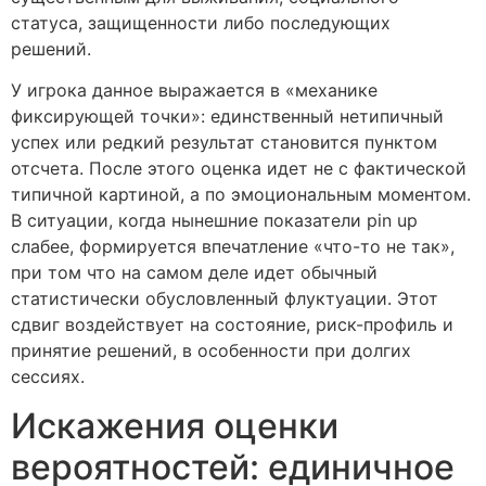
статуса, защищенности либо последующих
решений.
У игрока данное выражается в «механике
фиксирующей точки»: единственный нетипичный
успех или редкий результат становится пунктом
отсчета. После этого оценка идет не с фактической
типичной картиной, а по эмоциональным моментом.
В ситуации, когда нынешние показатели pin up
слабее, формируется впечатление «что-то не так»,
при том что на самом деле идет обычный
статистически обусловленный флуктуации. Этот
сдвиг воздействует на состояние, риск-профиль и
принятие решений, в особенности при долгих
сессиях.
Искажения оценки
вероятностей: единичное