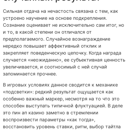
Сильная отдача на нечастость связана с тем, как
устроено научение на основе подкрепления.
Сознание оценивает не исключительно сам итог, но
и то, в какой степени он отличался от
предполагаемого. Случайное вознаграждение
нередко повышает аффективный отклик и
закрепляет поведенческую цепочку. Когда награда
случается «неожиданно», ее субъективная ценность
увеличивается, и соотносимый с ней случай
запоминается прочнее.
В игровых условиях данное сводится к механике
«подсветки»: редкий результат ощущается как
особенно важный маркер, несмотря на то что это
способен выступать типичной флуктуацией. В деле
это пин ап казино заметно в стремлении
воспроизвести параметры «как тогда»,
восстановить уровень ставки, ритм, выбор тайтла