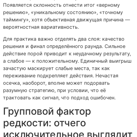
Появляется склонность отнести итог «верному
решению», «уникальному состоянию», «точному
таймингу», хотя объективная движущая причина —
вероятностная вариативность.
Для практика важно отделять два слоя: качество
решения и финал определённого раунда. Сильное
действие порой приводит к неудачному результату,
а слабое — к положительному. Единичный выигрыш
зачастую маскирует слабые места, так как
переживание подкрепляет действия. Нечастая
осечка, наоборот, вполне может подорвать
разумную стратегию, при условии, что её
трактовать как сигнал, что подход ошибочен.
Групповой фактор
редкости: отчего
исключительное выглядит