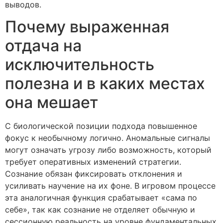
выводов.
Почему выраженная
отдача на
исключительность
полезна и в каких местах
она мешает
С биологической позиции подхода повышенное
фокус к необычному логично. Аномальные сигналы
могут означать угрозу либо возможность, который
требует оперативных изменений стратегии.
Сознание обязан фиксировать отклонения и
усиливать научение на их фоне. В игровом процессе
эта аналогичная функция срабатывает «сама по
себе», так как сознание не отделяет обычную и
сессионную реальность на уровне фундаментальных