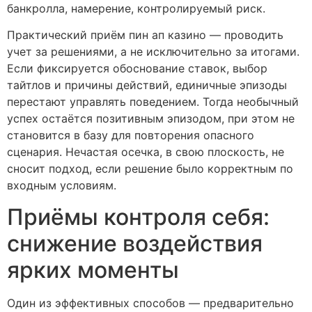
банкролла, намерение, контролируемый риск.
Практический приём пин ап казино — проводить
учет за решениями, а не исключительно за итогами.
Если фиксируется обоснование ставок, выбор
тайтлов и причины действий, единичные эпизоды
перестают управлять поведением. Тогда необычный
успех остаётся позитивным эпизодом, при этом не
становится в базу для повторения опасного
сценария. Нечастая осечка, в свою плоскость, не
сносит подход, если решение было корректным по
входным условиям.
Приёмы контроля себя:
снижение воздействия
ярких моменты
Один из эффективных способов — предварительно