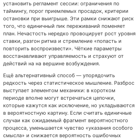
установить регламент сессии: ограничения по
таймингу, порог приемлемых просадок, критерии
остановки при выигрыше. Эти рамки снижают риск
того, что единичный пик переживаний поменяет
план. Нечастость нередко провоцирует рост уровня
ставки, разгон ритма и стремление «попасть и
повторить воспроизвести». Чёткие параметры
восстанавливают управляемость и страхуют от
действий на на вершине возбуждения.
Ещё альтернативный способ — упорядочить
редкость через статистическое мышление. Разброс
выступает элементом механики: в коротком
периоде вполне могут встречаться цепочки,
которые кажутся как исключение, но укладываются
в вероятностную картину. Если считать единичные
случаи как ожидаемый фрагмент вероятностного
процесса, уменьшается чувство «указания особого
смысла» и снижается вероятность ошибочных