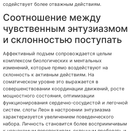
содействует более отважным действиям.
Соотношение между
чувственным энтузиазмом
и склонностью поступать
Аффективный подъем сопровождается целым
комплексом биологических и ментальных
изменений, которые прямо воздействуют на
склонность к активным действиям. На
соматическом уровне это выражается в
совершенствовании координации движений, росте
мощностного состояния, оптимизации
функционирования сердечно-сосудистой и легочной
систем. слоты Леон в настроении энтузиазма
характеризуется увеличением поведенческого
набора. Личность становится более восприимчивым
к незнакомым перспективам, склонным пробовать и