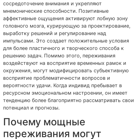
сосредоточение внимания и укрепляют
мнемонические способности. Позитивные
аффективные ощущения активируют лобную зону
головного мозга, курирующую за проектирование,
выработку решений и регулирование над
импульсами. Это создает положительные условия
для более пластичного и творческого способа к
решению задач. Помимо этого, переживания
воздействуют на восприятие временных рамок и
окружения, могут модифицировать субъективную
восприятие проблематичности вопросов и
вероятности удачи. Когда индивид пребывает в
ресурсном эмоциональном настроении, он имеет
тенденцию более благоприятно рассматривать свои
потенциал и прогнозы.
Почему мощные
переживания могут