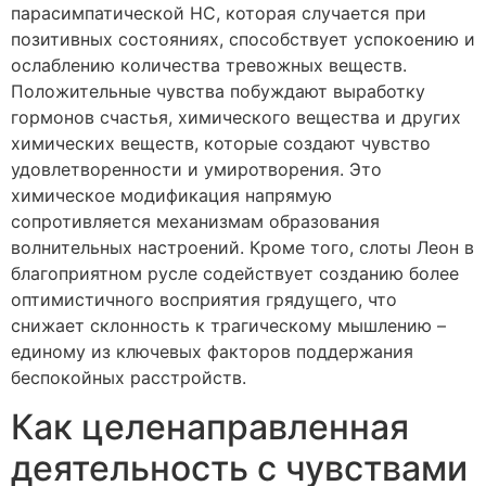
парасимпатической НС, которая случается при
позитивных состояниях, способствует успокоению и
ослаблению количества тревожных веществ.
Положительные чувства побуждают выработку
гормонов счастья, химического вещества и других
химических веществ, которые создают чувство
удовлетворенности и умиротворения. Это
химическое модификация напрямую
сопротивляется механизмам образования
волнительных настроений. Кроме того, слоты Леон в
благоприятном русле содействует созданию более
оптимистичного восприятия грядущего, что
снижает склонность к трагическому мышлению –
единому из ключевых факторов поддержания
беспокойных расстройств.
Как целенаправленная
деятельность с чувствами