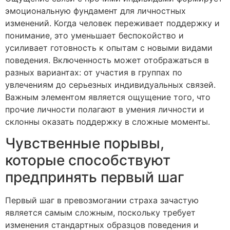
эмоциональную фундамент для личностных
изменений. Когда человек переживает поддержку и
понимание, это уменьшает беспокойство и
усиливает готовность к опытам с новыми видами
поведения. Включенность может отображаться в
разных вариантах: от участия в группах по
увлечениям до серьезных индивидуальных связей.
Важным элементом является ощущение того, что
прочие личности полагают в умения личности и
склонны оказать поддержку в сложные моменты.
Чувственные порывы,
которые способствуют
предпринять первый шаг
Первый шаг в превозмогании страха зачастую
является самым сложным, поскольку требует
изменения стандартных образцов поведения и