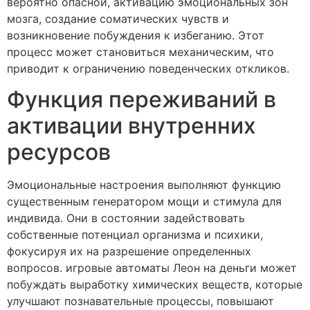
вероятно опасной, активацию эмоциональных зон
мозга, создание соматических чувств и
возникновение побуждения к избеганию. Этот
процесс может становиться механическим, что
приводит к ограничению поведенческих откликов.
Функция переживаний в
активации внутренних
ресурсов
Эмоциональные настроения выполняют функцию
существенным генератором мощи и стимула для
индивида. Они в состоянии задействовать
собственные потенциал организма и психики,
фокусируя их на разрешение определенных
вопросов. игровые автоматы Леон на деньги может
побуждать выработку химических веществ, которые
улучшают познавательные процессы, повышают