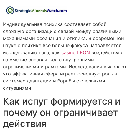
Индивидуальная психика составляет собой
сложную организацию связей между различными
механизмами осознания и отклика. В современной
науке о психике все больше фокуса направляется
исследованию того, как
casino LEON
воздействуют
на умение справляться с внутренними
ограничениями и рамками. Исследования выявляют,
что аффективная сфера играет основную роль в
системах адаптации и борьбы с сложными
ситуациями.
Как испуг формируется и
почему он ограничивает
действия