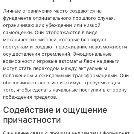
Личные ограничения часто создаются на
фундаменте отрицательного прошлого случая,
ограничивающих убеждений или низкой
самооценки. Они отображаются в виде
механических мыслей, которые блокируют
поступкам и создают переживание невозможности
осуществления стремлений. Эмоциональные
возможности игровые автоматы Леон на деньги
могут стать переходом между актуальным
положением и ожидаемыми трансформациями. Они
обеспечивают энергию и стимул, требуемые для
того, чтобы сделать начальные поступки в сторону
побеждения пределов.
Содействие и ощущение
причастности
Ощущение связи с прочими индивидами формирует