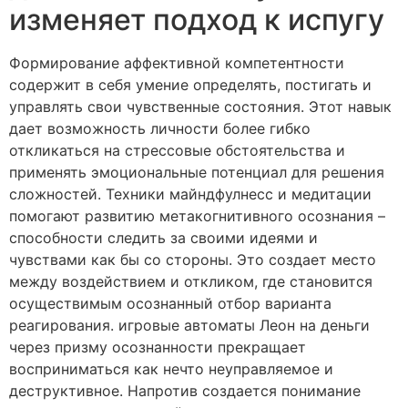
изменяет подход к испугу
Формирование аффективной компетентности
содержит в себя умение определять, постигать и
управлять свои чувственные состояния. Этот навык
дает возможность личности более гибко
откликаться на стрессовые обстоятельства и
применять эмоциональные потенциал для решения
сложностей. Техники майндфулнесс и медитации
помогают развитию метакогнитивного осознания –
способности следить за своими идеями и
чувствами как бы со стороны. Это создает место
между воздействием и откликом, где становится
осуществимым осознанный отбор варианта
реагирования. игровые автоматы Леон на деньги
через призму осознанности прекращает
восприниматься как нечто неуправляемое и
деструктивное. Напротив создается понимание