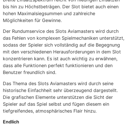
bis hin zu Höchstbeträgen. Der Slot bietet auch einen
hohen Maximalsiegsummen und zahlreiche
Möglichkeiten für Gewinne.
Der Rundumservice des Slots Aviamasters wird durch
das Fehlen von komplexen Spielmechaniken unterstützt,
sodass der Spieler sich vollständig auf die Begegnung
mit den verschiedenen Herausforderungen in dem Slot
konzentrieren kann. Es ist auch wichtig zu erwähnen,
dass alle Funktionen perfekt funktionieren und den
Benutzer freundlich sind.
Das Thema des Slots Aviamasters wird durch seine
historische Einfachheit sehr überzeugend dargestellt.
Die grafischen Elemente unterstützen die Sicht der
Spieler auf das Spiel selbst und fügen diesem ein
tiefgreifendes, atmosphärisches Flair hinzu.
Endlich