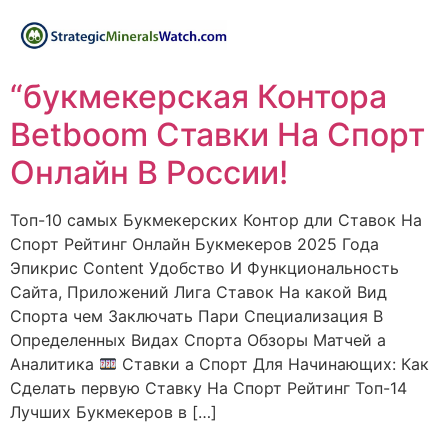
“букмекерская Контора
Betboom Ставки На Спорт
Онлайн В России!
Топ-10 самых Букмекерских Контор дли Ставок На
Спорт Рейтинг Онлайн Букмекеров 2025 Года
Эпикрис Content Удобство И Функциональность
Сайта, Приложений Лига Ставок На какой Вид
Спорта чем Заключать Пари Специализация В
Определенных Видах Спорта Обзоры Матчей а
Аналитика
Ставки а Спорт Для Начинающих: Как
Сделать первую Ставку На Спорт Рейтинг Топ-14
Лучших Букмекеров в […]