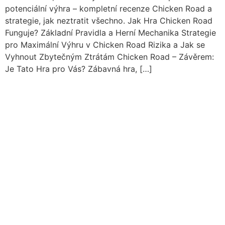
potenciální výhra – kompletní recenze Chicken Road a
strategie, jak neztratit všechno. Jak Hra Chicken Road
Funguje? Základní Pravidla a Herní Mechanika Strategie
pro Maximální Výhru v Chicken Road Rizika a Jak se
Vyhnout Zbytečným Ztrátám Chicken Road – Závěrem:
Je Tato Hra pro Vás? Zábavná hra, […]