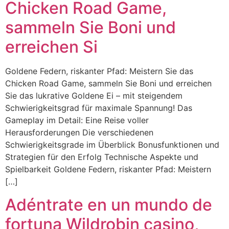
Chicken Road Game,
sammeln Sie Boni und
erreichen Si
Goldene Federn, riskanter Pfad: Meistern Sie das
Chicken Road Game, sammeln Sie Boni und erreichen
Sie das lukrative Goldene Ei – mit steigendem
Schwierigkeitsgrad für maximale Spannung! Das
Gameplay im Detail: Eine Reise voller
Herausforderungen Die verschiedenen
Schwierigkeitsgrade im Überblick Bonusfunktionen und
Strategien für den Erfolg Technische Aspekte und
Spielbarkeit Goldene Federn, riskanter Pfad: Meistern
[…]
Adéntrate en un mundo de
fortuna Wildrobin casino,