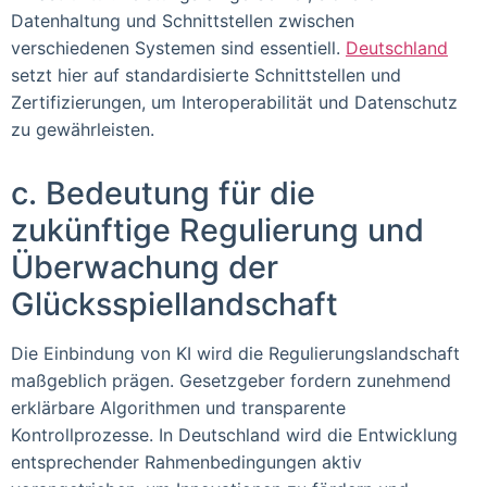
Datenhaltung und Schnittstellen zwischen
verschiedenen Systemen sind essentiell.
Deutschland
setzt hier auf standardisierte Schnittstellen und
Zertifizierungen, um Interoperabilität und Datenschutz
zu gewährleisten.
c. Bedeutung für die
zukünftige Regulierung und
Überwachung der
Glücksspiellandschaft
Die Einbindung von KI wird die Regulierungslandschaft
maßgeblich prägen. Gesetzgeber fordern zunehmend
erklärbare Algorithmen und transparente
Kontrollprozesse. In Deutschland wird die Entwicklung
entsprechender Rahmenbedingungen aktiv