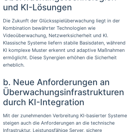
und KI-Lösungen
Die Zukunft der Glücksspielüberwachung liegt in der
Kombination bewährter Technologien wie
Videoüberwachung, Netzwerksicherheit und KI.
Klassische Systeme liefern stabile Basisdaten, während
KI komplexe Muster erkennt und adaptive Maßnahmen
ermöglicht. Diese Synergien erhöhen die Sicherheit
erheblich.
b. Neue Anforderungen an
Überwachungsinfrastrukturen
durch KI-Integration
Mit der zunehmenden Verbreitung KI-basierter Systeme
steigen auch die Anforderungen an die technische
Infrastruktur. Leistungsfähige Server, sichere