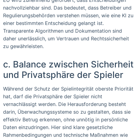
nachvollziehbar sind. Das bedeutet, dass Betreiber und
Regulierungsbehörden verstehen müssen, wie eine KI zu
einer bestimmten Entscheidung gelangt ist.
Transparente Algorithmen und Dokumentation sind
daher unerlässlich, um Vertrauen und Rechtssicherheit
zu gewährleisten.
c. Balance zwischen Sicherheit
und Privatsphäre der Spieler
Während der Schutz der Spielintegrität oberste Priorität
hat, darf die Privatsphäre der Spieler nicht
vernachlässigt werden. Die Herausforderung besteht
darin, Überwachungssysteme so zu gestalten, dass sie
effektiv Betrug erkennen, ohne unnötig in persönliche
Daten einzudringen. Hier sind klare gesetzliche
Rahmenbedingungen und technische Maßnahmen wie