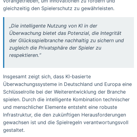
vorangetrieben, um Innovationen zu fördern und
gleichzeitig den Spielerschutz zu gewährleisten.
„Die intelligente Nutzung von KI in der
Überwachung bietet das Potenzial, die Integrität
der Glücksspielbranche nachhaltig zu sichern und
zugleich die Privatsphäre der Spieler zu
respektieren.“
Insgesamt zeigt sich, dass KI-basierte
Überwachungssysteme in Deutschland und Europa eine
Schlüsselrolle bei der Weiterentwicklung der Branche
spielen. Durch die intelligente Kombination technischer
und menschlicher Elemente entsteht eine robuste
Infrastruktur, die den zukünftigen Herausforderungen
gewachsen ist und die Spielregeln verantwortungsvoll
gestaltet.