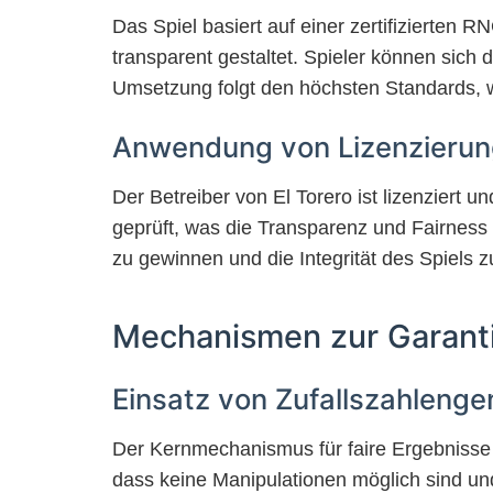
Das Spiel basiert auf einer zertifizierten 
transparent gestaltet. Spieler können sich 
Umsetzung folgt den höchsten Standards, wa
Anwendung von Lizenzierung
Der Betreiber von El Torero ist lizenziert
geprüft, was die Transparenz und Fairness 
zu gewinnen und die Integrität des Spiels z
Mechanismen zur Garantie
Einsatz von Zufallszahleng
Der Kernmechanismus für faire Ergebnisse s
dass keine Manipulationen möglich sind und 