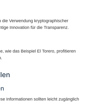
ch die Verwendung kryptographischer
htige Innovation für die Transparenz.
 wie das Beispiel El Torero, profitieren
n.
len
en
se Informationen sollten leicht zugänglich