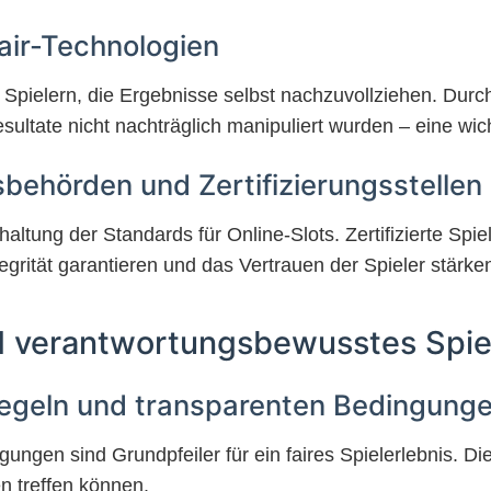
air-Technologien
 Spielern, die Ergebnisse selbst nachzuvollziehen. Dur
sultate nicht nachträglich manipuliert wurden – eine wic
sbehörden und Zertifizierungsstellen
ung der Standards für Online-Slots. Zertifizierte Spiele,
tegrität garantieren und das Vertrauen der Spieler stärke
nd verantwortungsbewusstes Spie
regeln und transparenten Bedingung
gen sind Grundpfeiler für ein faires Spielerlebnis. Die
n treffen können.