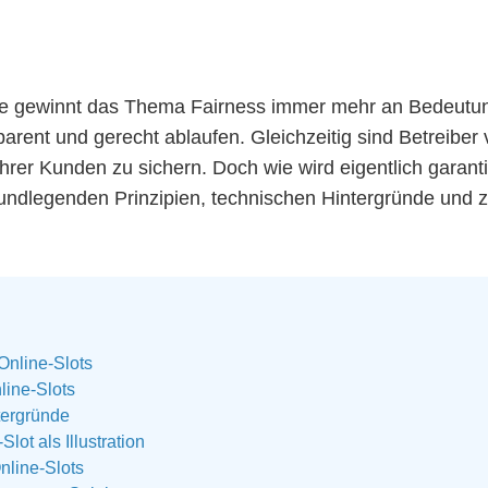
he gewinnt das Thema Fairness immer mehr an Bedeutung.
arent und gerecht ablaufen. Gleichzeitig sind Betreiber v
rer Kunden zu sichern. Doch wie wird eigentlich garantie
grundlegenden Prinzipien, technischen Hintergründe und 
Online-Slots
line-Slots
tergründe
lot als Illustration
nline-Slots