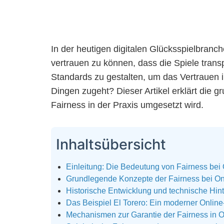
In der heutigen digitalen Glücksspielbranc
vertrauen zu können, dass die Spiele transp
Standards zu gestalten, um das Vertrauen ih
Dingen zugeht? Dieser Artikel erklärt die 
Fairness in der Praxis umgesetzt wird.
Inhaltsübersicht
Einleitung: Die Bedeutung von Fairness bei 
Grundlegende Konzepte der Fairness bei On
Historische Entwicklung und technische Hin
Das Beispiel El Torero: Ein moderner Online-S
Mechanismen zur Garantie der Fairness in O