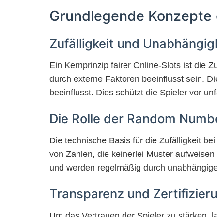
Grundlegende Konzepte d
Zufälligkeit und Unabhängig
Ein Kernprinzip fairer Online-Slots ist die
durch externe Faktoren beeinflusst sein. Di
beeinflusst. Dies schützt die Spieler vor un
Die Rolle der Random Numb
Die technische Basis für die Zufälligkeit b
von Zahlen, die keinerlei Muster aufweise
und werden regelmäßig durch unabhängige P
Transparenz und Zertifizier
Um das Vertrauen der Spieler zu stärken, 