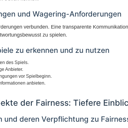
ngen und Wagering-Anforderungen
rderungen verbunden. Eine transparente Kommunikation
twortungsbewusst zu spielen.
Spiele zu erkennen und zu nutzen
gen des Spiels.
e Anbieter.
ngungen vor Spielbeginn.
Informationen anbieten.
ekte der Fairness: Tiefere Einbli
n und deren Verpflichtung zu Fairnes