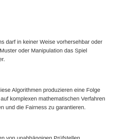
ens darf in keiner Weise vorhersehbar oder
n Muster oder Manipulation das Spiel
er.
 Diese Algorithmen produzieren eine Folge
en auf komplexen mathematischen Verfahren
n und die Fairness zu garantieren.
en von unabhängigen Prüfstellen