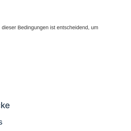
 dieser Bedingungen ist entscheidend, um
cke
s