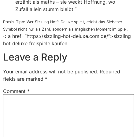
erzählt als maths – sie weckt Hoffnung, wo
Zufall allein stumm bleibt.“
Praxis-Tipp: Wer Sizzling Hot™ Deluxe spielt, erlebt das Siebener-
Symbol nicht nur als Zahl, sondern als magischen Moment im Spiel.
< a href=”https://sizzling-hot-deluxe.com.de/”>sizzling
hot deluxe freispiele kaufen
Leave a Reply
Your email address will not be published.
Required
fields are marked
*
Comment
*