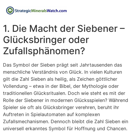
1. Die Macht der Siebener –
Glücksbringer oder
Zufallsphänomen?
Das Symbol der Sieben prägt seit Jahrtausenden das
menschliche Verständnis von Glück. In vielen Kulturen
gilt die Zahl Sieben als heilig, als Zeichen göttlicher
Vollendung – etwa in der Bibel, der Mythologie oder
traditionellen Glücksritualen. Doch wie steht es mit der
Rolle der Siebener in modernen Glücksspielen? Während
Spieler sie oft als Glücksbringer verehren, beruht ihr
Auftreten in Spielautomaten auf komplexen
Zufallsmechanismen. Dennoch bleibt die Zahl Sieben ein
universell erkanntes Symbol für Hoffnung und Chancen.