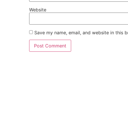
Website
Save my name, email, and website in this b