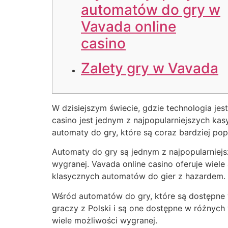
automatów do gry w
Vavada online
casino
Zalety gry w Vavada
W dzisiejszym świecie, gdzie technologia jes
casino jest jednym z najpopularniejszych kas
automaty do gry, które są coraz bardziej pop
Automaty do gry są jednym z najpopularniejsz
wygranej. Vavada online casino oferuje wiel
klasycznych automatów do gier z hazardem.
Wśród automatów do gry, które są dostępne w 
graczy z Polski i są one dostępne w różnych 
wiele możliwości wygranej.