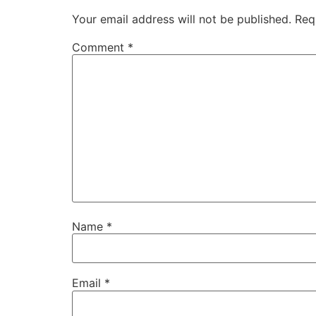
Your email address will not be published.
Req
Comment
*
Name
*
Email
*