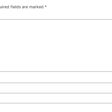
uired fields are marked
*