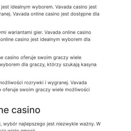
o jest idealnym wyborem. Vavada casino jest
anej. Vavada online casino jest dostępne dla
i wariantami gier. Vavada online casino
 online casino jest idealnym wyborem dla
ine casino oferuje swoim graczy wiele
 wyborem dla graczy, którzy szukają kasyna
 możliwości rozrywki i wygranej. Vavada
no oferuje swoim graczy wiele możliwości
ne casino
i, wybór najlepszego jest niezwykle ważny. W
ją wiele emocji.