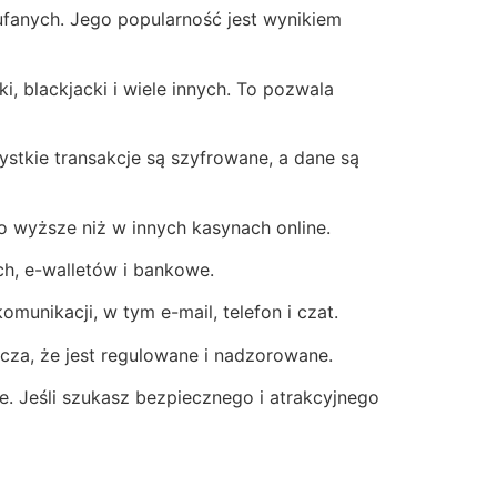
aufanych. Jego popularność jest wynikiem
i, blackjacki i wiele innych. To pozwala
tkie transakcje są szyfrowane, a dane są
o wyższe niż w innych kasynach online.
h, e-walletów i bankowe.
munikacji, w tym e-mail, telefon i czat.
cza, że jest regulowane i nadzorowane.
e. Jeśli szukasz bezpiecznego i atrakcyjnego