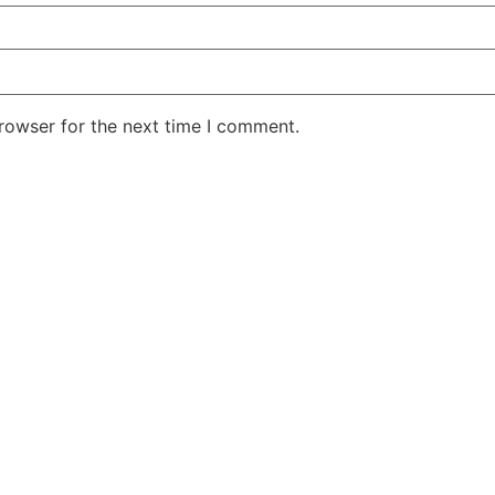
rowser for the next time I comment.