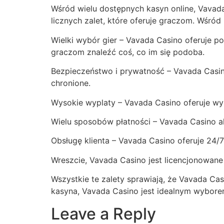
Wśród wielu dostępnych kasyn online, Vavada
licznych zalet, które oferuje graczom. Wśród
Wielki wybór gier – Vavada Casino oferuje pon
graczom znaleźć coś, co im się podoba.
Bezpieczeństwo i prywatność – Vavada Casin
chronione.
Wysokie wyplaty – Vavada Casino oferuje wys
Wielu sposobów płatności – Vavada Casino a
Obsługę klienta – Vavada Casino oferuje 24/7 
Wreszcie, Vavada Casino jest licencjonowane
Wszystkie te zalety sprawiają, że Vavada Cas
kasyna, Vavada Casino jest idealnym wybore
Leave a Reply