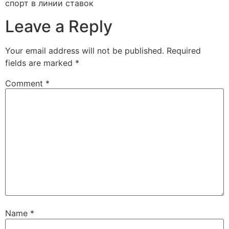
спорт в линии ставок
Leave a Reply
Your email address will not be published.
Required
fields are marked
*
Comment
*
Name
*