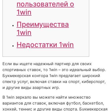
пользователей о
1win
Преимущества
1win
Недостатки 1win
Если вы ищете надежный партнер для своих
спортивных ставок, то 1win – это идеальный выбор.
Букмекерская контора 1win предлагает широкий
спектр услуг, включая ставки на спорт, киберспорт,
и другие виды азартных игр.
В 1win зеркало вы можете найти множество
вариантов для ставок, включая футбол, баскетбол,
хоккей, теннис и другие виды спорта. Букмекерская