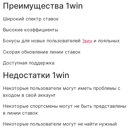
Преимущества 1win
Широкий спектр ставок
Высокие коэффициенты
Бонусы для новых пользователей
1вин
и лояльных
Скорая обновление линии ставок
Доступная поддержка
Недостатки 1win
Некоторые пользователи могут иметь проблемы с
входом в свой аккаунт
Некоторые спортсмены могут не быть представлены
в линии ставок
Некоторые пользователи могут не найти нужный