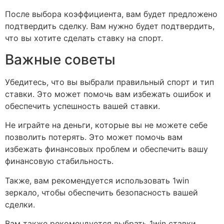
После выбора коэффициента, вам будет предложено
подтвердить сделку. Вам нужно будет подтвердить,
что вы хотите сделать ставку на спорт.
Важные советы
Убедитесь, что вы выбрали правильный спорт и тип
ставки. Это может помочь вам избежать ошибок и
обеспечить успешность вашей ставки.
Не играйте на деньги, которые вы не можете себе
позволить потерять. Это может помочь вам
избежать финансовых проблем и обеспечить вашу
финансовую стабильность.
Также, вам рекомендуется использовать 1win
зеркало, чтобы обеспечить безопасность вашей
сделки.
Вам также рекомендуется выбрать 1win ставки,