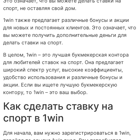
Это означает, что вы можете делать ставки на
спорт, не оставляя свой дом.
1win также предлагает различные бонусы и акции
для новых и постоянных клиентов. Это означает, что
вы можете получить дополнительные деньги для
делать ставки на спорт.
В целом, 1win – это лучшая букмекерская контора
для любителей ставок на спорт. Она предлагает
широкий спектр услуг, высокие коэффициенты,
удобство использования и различные бонусы и
акции. Если вы ищете лучшую букмекерскую
контору, то 1win – это ваш выбор.
Как сделать ставку на
спорт в 1win
Для начала, вам нужно зарегистрироваться в 1win,