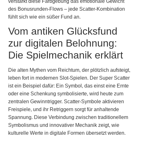
verstärkt diese Farbgebung das emotionale Gewicht
des Bonusrunden-Flows – jede Scatter-Kombination
fühlt sich wie ein süßer Fund an.
Vom antiken Glücksfund
zur digitalen Belohnung:
Die Spielmechanik erklärt
Die alten Mythen vom Reichtum, der plötzlich aufsteigt,
leben fort in modernen Slot-Spielen. Der Super Scatter
ist ein Beispiel dafür: Ein Symbol, das einst eine Ernte
oder eine Schenkung symbolisierte, wird heute zum
zentralen Gewinntrigger. Scatter-Symbole aktivieren
Freispiele, und ihr Retriggern sorgt für anhaltende
Spannung. Diese Verbindung zwischen traditionellem
Symbolismus und innovativer Mechanik zeigt, wie
kulturelle Werte in digitale Formen übersetzt werden.