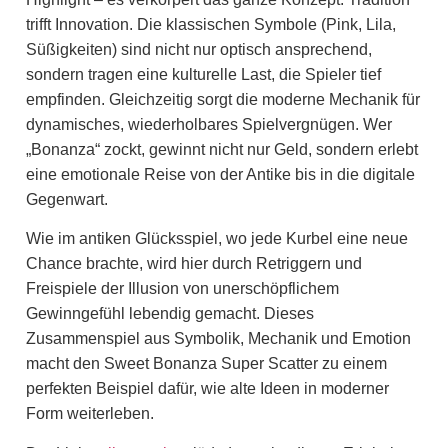
trifft Innovation. Die klassischen Symbole (Pink, Lila,
Süßigkeiten) sind nicht nur optisch ansprechend,
sondern tragen eine kulturelle Last, die Spieler tief
empfinden. Gleichzeitig sorgt die moderne Mechanik für
dynamisches, wiederholbares Spielvergnügen. Wer
„Bonanza“ zockt, gewinnt nicht nur Geld, sondern erlebt
eine emotionale Reise von der Antike bis in die digitale
Gegenwart.
Wie im antiken Glücksspiel, wo jede Kurbel eine neue
Chance brachte, wird hier durch Retriggern und
Freispiele der Illusion von unerschöpflichem
Gewinngefühl lebendig gemacht. Dieses
Zusammenspiel aus Symbolik, Mechanik und Emotion
macht den Sweet Bonanza Super Scatter zu einem
perfekten Beispiel dafür, wie alte Ideen in moderner
Form weiterleben.